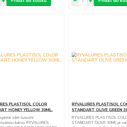
Přidat do košíku
Přidat do ko
RES PLASTISOL COLOR
RYVALURES PLASTISOL CO
RT HONEY YELLOW 30ML.
STANDART OLIVE GREEN 3
vujeme vám luxusní
RYVALURES PLASTISOL COL
rovanou barvu RYVALURES
STANDART OLIVE 30ML je vaš