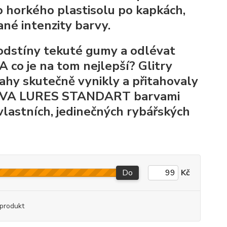
o horkého plastisolu po kapkách,
é intenzity barvy.
odstíny tekuté gumy a odlévat
A co je na tom nejlepší? Glitry
rahy skutečně vynikly a přitahovaly
 RYVA LURES STANDART barvami
lastních, jedinečných rybářských
Do
Kč
produkt