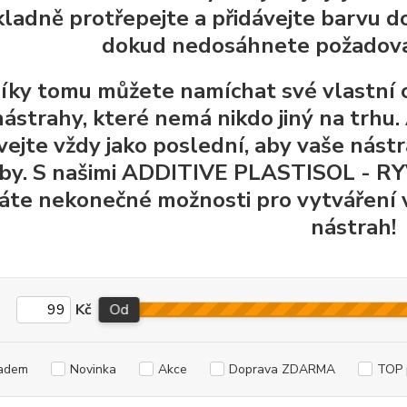
ladně protřepejte a přidávejte barvu d
dokud nedosáhnete požadovan
íky tomu můžete namíchat své vlastní 
nástrahy, které nemá nikdo jiný na trhu. 
vejte vždy jako poslední, aby vaše nást
yby. S našimi ADDITIVE PLASTISOL -
káte nekonečné možnosti pro vytváření v
nástrah!
Kč
Od
adem
Novinka
Akce
Doprava ZDARMA
TOP 