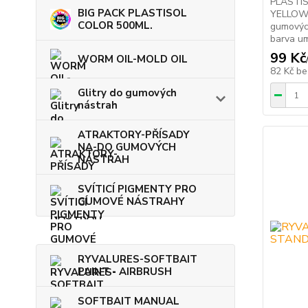
PLASTI
BIG PACK PLASTISOL
YELLOW 3
COLOR 500ML.
gumových
barva um
99 Kč
WORM OIL-MOLD OIL
82 Kč
be
Glitry do gumových
nástrah
ATRAKTORY-PŘÍSADY
NA-DO GUMOVÝCH
NÁSTRAH
SVÍTICÍ PIGMENTY PRO
GUMOVÉ NÁSTRAHY
RYVALURES-SOFTBAIT
PAINT - AIRBRUSH
SOFTBAIT MANUAL