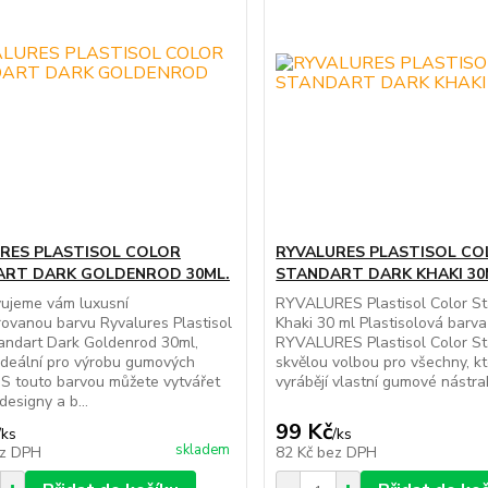
RES PLASTISOL COLOR
RYVALURES PLASTISOL CO
ART DARK GOLDENROD 30ML.
STANDART DARK KHAKI 30
vujeme vám luxusní
RYVALURES Plastisol Color St
ovanou barvu Ryvalures Plastisol
Khaki 30 ml Plastisolová barva
andart Dark Goldenrod 30ml,
RYVALURES Plastisol Color St
 ideální pro výrobu gumových
skvělou volbou pro všechny, kte
 S touto barvou můžete vytvářet
vyrábějí vlastní gumové nástrahy
designy a b...
99 Kč
/
ks
/
ks
skladem
z DPH
82 Kč
bez DPH