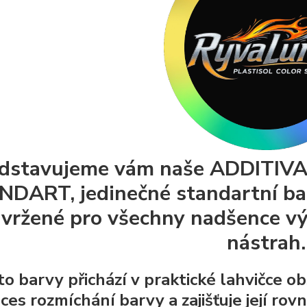
dstavujeme vám naše ADDITIV
DART, jedinečné standartní barv
vržené pro všechny nadšence vý
nástrah.
to barvy přichází v praktické lahvičce ob
ces rozmíchání barvy a zajišťuje její ro