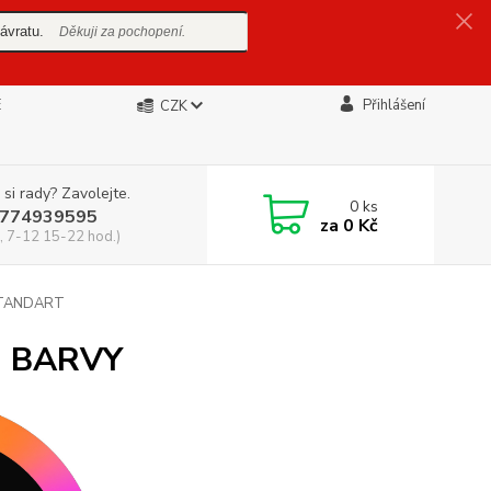
ávratu.
Děkuji za pochopení.
E
Přihlášení
CZK
 si rady? Zavolejte.
0
ks
774939595
za
0 Kč
, 7-12 15-22 hod.)
STANDART
É BARVY