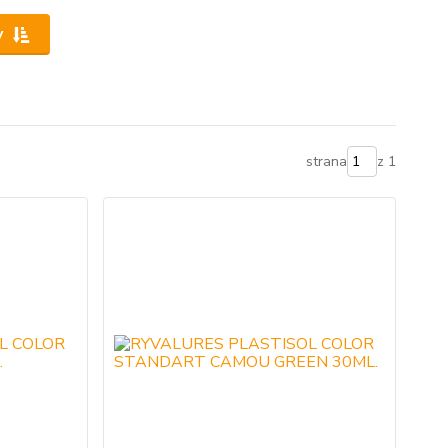
y
strana
z 1