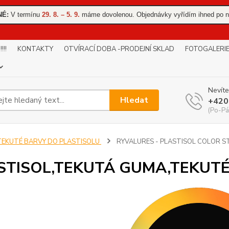
NÉ:
V termínu
29. 8. – 5. 9.
máme dovolenou. Objednávky vyřídím ihned po n
!!
KONTAKTY
OTVÍRACÍ DOBA -PRODEJNÍ SKLAD
FOTOGALERI
Nevíte
Hledat
+420
(Po-Pá
TEKUTÉ BARVY DO PLASTISOLU
RYVALURES - PLASTISOL COLOR 
STISOL,TEKUTÁ GUMA,TEKUT