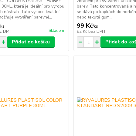
SOL COLOR STANDART HONEY-
zbraněm pro vytváření unikátní
0ML, která je ideální pro výrobu
barev. Tato koncentrovaná a 
 nástrah. Tato vysoce kvalitní
se dává po kapkách do horkéh
ožňuje vytváření barevně...
nebo tekuté gum...
99 Kč
/
ks
/
ks
Skladem
z DPH
82 Kč
bez DPH
Přidat do košíku
Přidat do ko