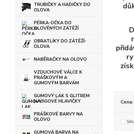
důk
TRUBIČKY A HADIČKY DO
OLOVA
PÉRKA-OČKA DO
OLOVĚNÝCH ZÁTĚŽÍ
D
OBRATLÍKY DO ZÁTĚŽÍ-
přidá
OLOVA
r
NABĚRAČKY NA OLOVO
zís
VZDUCHOVÉ VÁLCE K
PRÁŠKOVÝM A
GUMOVÝM BARVÁM
GUMOVÝ LAK S GLITREM
NA JIGOVÉ HLAVIČKY
Cena:
PRÁŠKOVÉ BARVY NA
OLOVO
Skl
GUMOVÁ BARVA NA