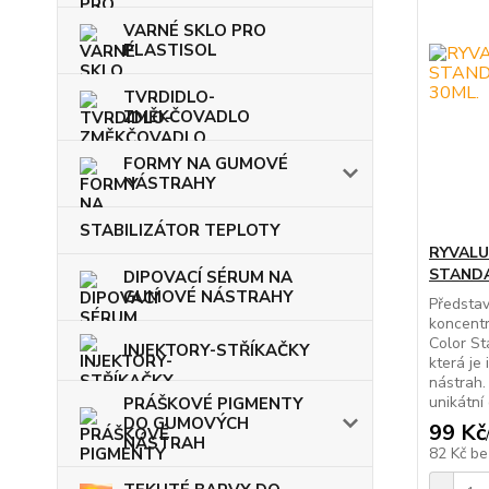
VARNÉ SKLO PRO
PLASTISOL
TVRDIDLO-
ZMĚKČOVADLO
FORMY NA GUMOVÉ
NÁSTRAHY
STABILIZÁTOR TEPLOTY
RYVALU
STAND
DIPOVACÍ SÉRUM NA
GUMOVÉ NÁSTRAHY
Předsta
koncentr
Color St
INJEKTORY-STŘÍKAČKY
která je
nástrah.
unikátní 
PRÁŠKOVÉ PIGMENTY
DO GUMOVÝCH
99 Kč
NÁSTRAH
82 Kč
be