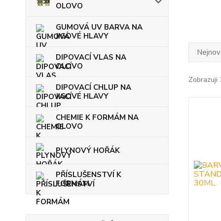
OLOVO
GUMOVÁ UV BARVA NA
JIGOVÉ HLAVY
Nejnově
DIPOVACÍ VLAS NA
OLOVO
Zobrazuji 
DIPOVACÍ CHLUP NA
JIGOVÉ HLAVY
CHEMIE K FORMÁM NA
OLOVO
PLYNOVÝ HOŘÁK
PŘÍSLUŠENSTVÍ K
FORMÁM