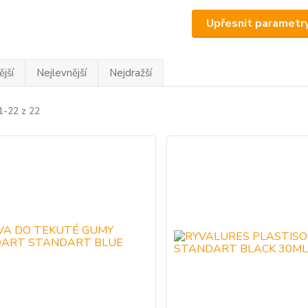
Upřesnit parametr
jší
Nejlevnější
Nejdražší
1-22 z 22