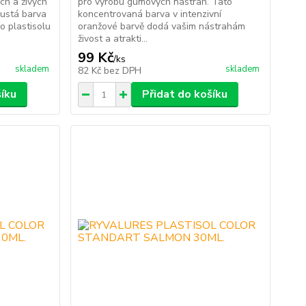
ch a živých
pro výrobu gumových nástrah. Tato
hustá barva
koncentrovaná barva v intenzivní
o plastisolu
oranžové barvě dodá vašim nástrahám
živost a atrakti...
99 Kč
/
ks
skladem
skladem
82 Kč
bez DPH
šíku
Přidat do košíku