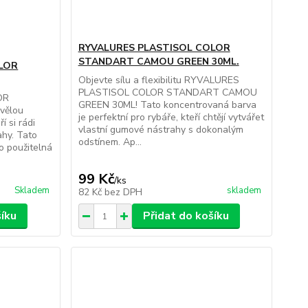
RYVALURES PLASTISOL COLOR
STANDART CAMOU GREEN 30ML.
LOR
Objevte sílu a flexibilitu RYVALURES
PLASTISOL COLOR STANDART CAMOU
OR
GREEN 30ML! Tato koncentrovaná barva
vělou
je perfektní pro rybáře, kteří chtějí vytvářet
í si rádi
vlastní gumové nástrahy s dokonalým
ahy. Tato
odstínem. Ap...
o použitelná
99 Kč
/
ks
Skladem
skladem
82 Kč
bez DPH
šíku
Přidat do košíku