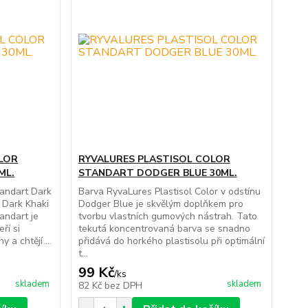
LOR
RYVALURES PLASTISOL COLOR
ML.
STANDART DODGER BLUE 30ML.
andart Dark
Barva RyvaLures Plastisol Color v odstínu
 Dark Khaki
Dodger Blue je skvělým doplňkem pro
andart je
tvorbu vlastních gumových nástrah. Tato
ří si
tekutá koncentrovaná barva se snadno
 a chtějí ...
přidává do horkého plastisolu při optimální
t...
99 Kč
/
ks
skladem
skladem
82 Kč
bez DPH