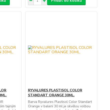
šíku
Přidat do košíku
LOR
RYVALURES PLASTISOL COLOR
0ML.
STANDART ORANGE 30ML.
OR
Barva Ryvalures Plastisol Color Standart
ím tajným
Orange v balení 30 ml je skvělou volbou