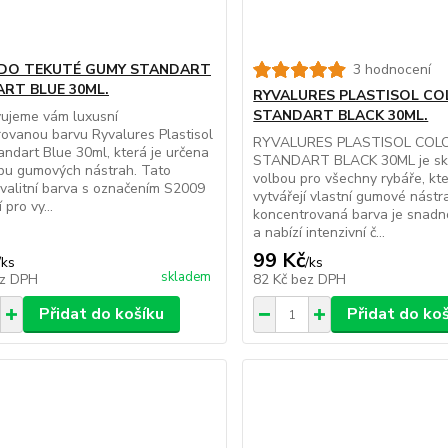
 DO TEKUTÉ GUMY STANDART
3 hodnocení
RT BLUE 30ML.
RYVALURES PLASTISOL CO
STANDART BLACK 30ML.
vujeme vám luxusní
ovanou barvu Ryvalures Plastisol
RYVALURES PLASTISOL COL
andart Blue 30ml, která je určena
STANDART BLACK 30ML je sk
bu gumových nástrah. Tato
volbou pro všechny rybáře, kteř
valitní barva s označením S2009
vytvářejí vlastní gumové nástr
 pro vy...
koncentrovaná barva je snadn
a nabízí intenzivní č...
99 Kč
/
ks
/
ks
skladem
z DPH
82 Kč
bez DPH
Přidat do košíku
Přidat do ko