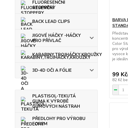
FLUORESENČNÍ
STOPPERY
BARVA
BACK LEAD CLIPS
STANDA
Předsta
JIGOVÉ HÁČKY -HÁČKY
koncentr
PRO PŘÍVLAČ
Color St
pro výro
vysoce k
KARABINY,TROJHÁČKY,KROUŽKY
je ideální
3D-4D OČI A FÓLIE
99 Kč
82 Kč
be
PLASTISOL-TEKUTÁ
GUMA K VÝROBĚ
GUMOVÝCH NÁSTRAH
PŘEDLOHY PRO VÝROBU
FOREM