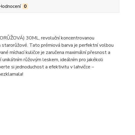
Hodnocení
0
RŮŽOVÁ) 30ML, revoluční koncentrovanou
n starorůžové. Tato prémiová barva je perfektní volbou
ované míchací kuličce je zaručena maximální přesnost a
í unikátním růžovým leskem, ideálním pro jakékoli
erte si jednoduchost a efektivitu v lahvičce –
ezklamala!