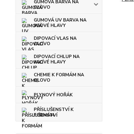
GUMOVÁ BARVA NA
OLOVO
GUMOVÁ UV BARVA NA
JIGOVÉ HLAVY
DIPOVACÍ VLAS NA
OLOVO
DIPOVACÍ CHLUP NA
JIGOVÉ HLAVY
CHEMIE K FORMÁM NA
OLOVO
PLYNOVÝ HOŘÁK
PŘÍSLUŠENSTVÍ K
FORMÁM