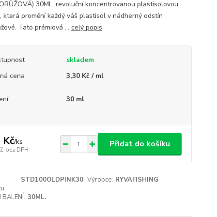
RŮŽOVÁ) 30ML, revoluční koncentrovanou plastisolovou
, která promění každý váš plastisol v nádherný odstín
ůžové. Tato prémiová ...
celý popis
tupnost
skladem
ná cena
3,30 Kč / ml
ení
30 ml
 Kč
/
ks
Přidat do košíku
Kč
bez DPH
STD100OLDPINK30
Výrobce:
RYVAFISHING
u:
 BALENÍ:
30ML.