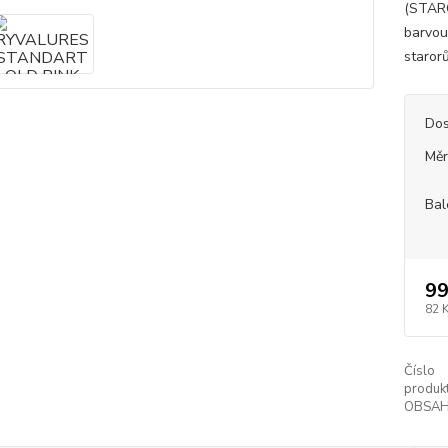
(STARO
barvou
staror
Dos
Měr
Bal
99
82 
Číslo
produkt
OBSAH