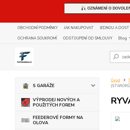
OZNÁMENÍ O DOVOLE
🎣
OBCHODNÍ PODMÍNKY
JAK NAKUPOVAT
JEDNOU A DOST !!
OCHRANA SOUKROMÍ
ODSTOUPENÍ OD SMLOUVY
Blog
Úvod
S GARÁŽE
(STARORŮ
RYV
VÝPRODEJ NOVÝCH A
POUŽITÝCH FOREM
FEEDEROVÉ FORMY NA
OLOVA