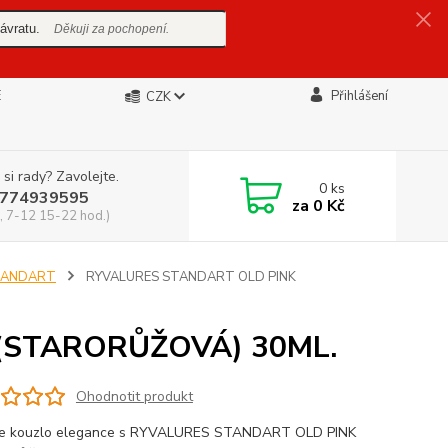
ávratu.
Děkuji za pochopení.
E
Přihlášení
CZK
 si rady? Zavolejte.
0
ks
774939595
za
0 Kč
, 7-12 15-22 hod.)
STANDART
RYVALURES STANDART OLD PINK
(STARORŮŽOVÁ) 30ML.
Ohodnotit produkt
te kouzlo elegance s RYVALURES STANDART OLD PINK