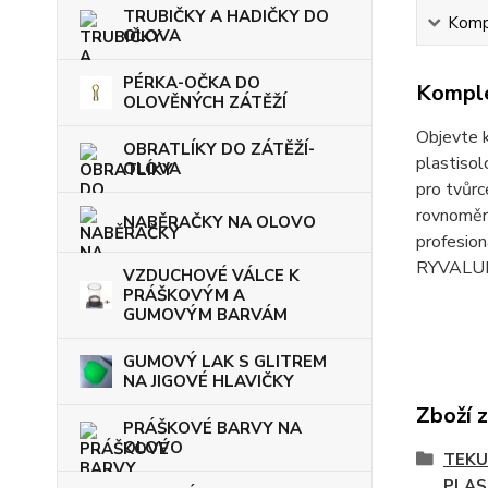
TRUBIČKY A HADIČKY DO
Kompl
OLOVA
PÉRKA-OČKA DO
Komple
OLOVĚNÝCH ZÁTĚŽÍ
Objevte
OBRATLÍKY DO ZÁTĚŽÍ-
plastisol
OLOVA
pro tvůrc
rovnoměrn
NABĚRAČKY NA OLOVO
profesion
RYVALURE
VZDUCHOVÉ VÁLCE K
PRÁŠKOVÝM A
GUMOVÝM BARVÁM
GUMOVÝ LAK S GLITREM
NA JIGOVÉ HLAVIČKY
Zboží 
PRÁŠKOVÉ BARVY NA
OLOVO
TEKU
PLAS