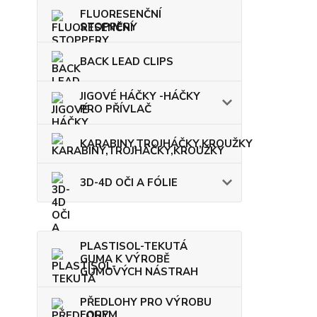
FLUORESENČNÍ
STOPPERY
BACK LEAD CLIPS
JIGOVÉ HÁČKY -HÁČKY
PRO PŘÍVLAČ
KARABINY,TROJHÁČKY,KROUŽKY
3D-4D OČI A FÓLIE
PLASTISOL-TEKUTÁ
GUMA K VÝROBĚ
GUMOVÝCH NÁSTRAH
PŘEDLOHY PRO VÝROBU
FOREM