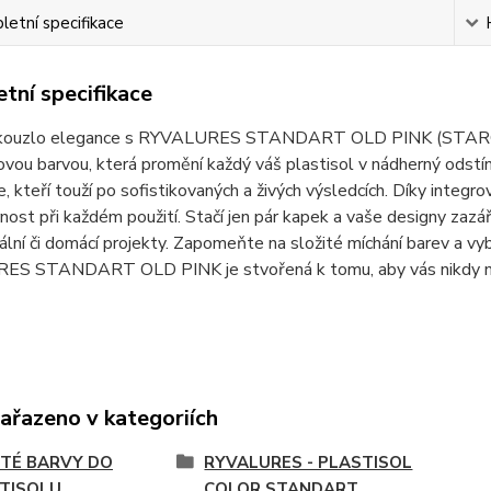
etní specifikace
tní specifikace
 kouzlo elegance s RYVALURES STANDART OLD PINK (STARO
ovou barvou, která promění každý váš plastisol v nádherný odstí
e, kteří touží po sofistikovaných a živých výsledcích. Díky integr
ost při každém použití. Stačí jen pár kapek a vaše designy zazář
ální či domácí projekty. Zapomeňte na složité míchání barev a vyb
S STANDART OLD PINK je stvořená k tomu, aby vás nikdy n
zařazeno v kategoriích
TÉ BARVY DO
RYVALURES - PLASTISOL
TISOLU
COLOR STANDART