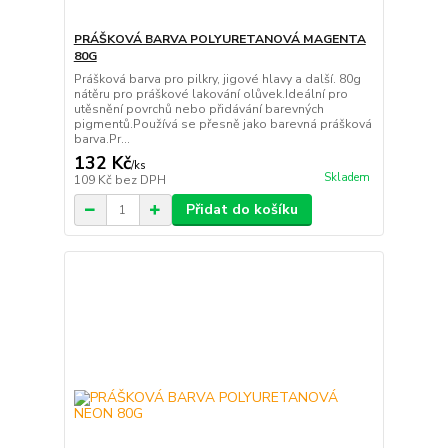
PRÁŠKOVÁ BARVA POLYURETANOVÁ MAGENTA
80G
Prášková barva pro pilkry, jigové hlavy a další. 80g
nátěru pro práškové lakování olůvek.Ideální pro
utěsnění povrchů nebo přidávání barevných
pigmentů.Používá se přesně jako barevná prášková
barva.Pr...
132 Kč
/
ks
Skladem
109 Kč
bez DPH
Přidat do košíku