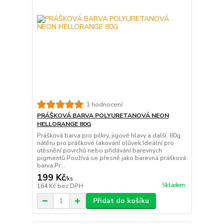
1 hodnocení
PRÁŠKOVÁ BARVA POLYURETANOVÁ NEON
HELLORANGE 80G
Prášková barva pro pilkry, jigové hlavy a další. 80g
nátěru pro práškové lakování olůvek.Ideální pro
utěsnění povrchů nebo přidávání barevných
pigmentů.Používá se přesně jako barevná prášková
barva.Pr...
199 Kč
/
ks
Skladem
164 Kč
bez DPH
Přidat do košíku