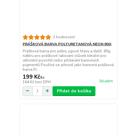
2 hodnocení
PRÁŠKOVÁ BARVA POLYURETANOVÁ NEON 80G
Prášková barva pro pilkry, jigové hlavy a další. 80g
nátěru pro práškové lakování olůvek.Ideální pro
utěsnění povrchů nebo přidávání barevných
pigmentů.Používá se přesně jako barevná prášková
barva.Pr...
199 Kč
/
ks
Skladem
164 Kč
bez DPH
Přidat do košíku