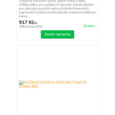
Prášková barva pro pilkry, jigové hlavy a další.
1000g nátěru pro práškové lakování olůvek.Ideální
pro utěsnění povrchů nebo přidávání barevných
pigmentů.Používá se přesně jako barevná prášková
barva....
917 Kč
/
ks
Skladem
758 Kč
bez DPH
Zvolit variantu