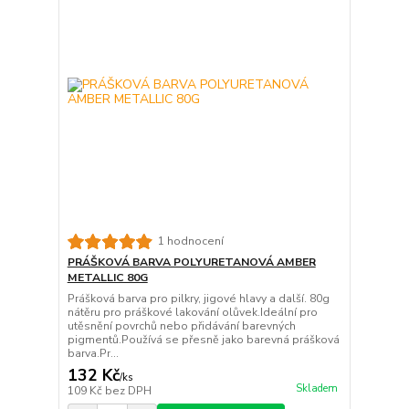
1 hodnocení
PRÁŠKOVÁ BARVA POLYURETANOVÁ AMBER
METALLIC 80G
Prášková barva pro pilkry, jigové hlavy a další. 80g
nátěru pro práškové lakování olůvek.Ideální pro
utěsnění povrchů nebo přidávání barevných
pigmentů.Používá se přesně jako barevná prášková
barva.Pr...
132 Kč
/
ks
Skladem
109 Kč
bez DPH