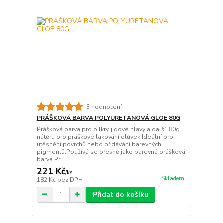
3 hodnocení
PRÁŠKOVÁ BARVA POLYURETANOVÁ GLOE 80G
Prášková barva pro pilkry, jigové hlavy a další. 80g
nátěru pro práškové lakování olůvek.Ideální pro
utěsnění povrchů nebo přidávání barevných
pigmentů.Používá se přesně jako barevná prášková
barva.Pr...
221 Kč
/
ks
Skladem
182 Kč
bez DPH
Přidat do košíku