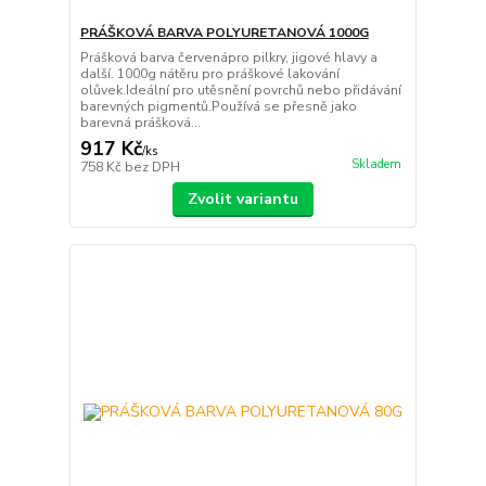
PRÁŠKOVÁ BARVA POLYURETANOVÁ 1000G
Prášková barva červenápro pilkry, jigové hlavy a
další. 1000g nátěru pro práškové lakování
olůvek.Ideální pro utěsnění povrchů nebo přidávání
barevných pigmentů.Používá se přesně jako
barevná prášková...
917 Kč
/
ks
Skladem
758 Kč
bez DPH
Zvolit variantu