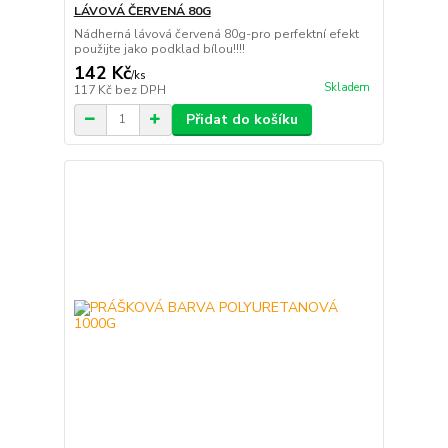
LÁVOVÁ ČERVENÁ 80G
Nádherná lávová červená 80g-pro perfektní efekt
použijte jako podklad bílou!!!!
142 Kč
/
ks
Skladem
117 Kč
bez DPH
Přidat do košíku