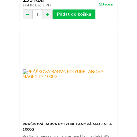
199 Kč
/
ks
Skladem
164 Kč
bez DPH
Přidat do košíku
PRÁŠKOVÁ BARVA POLYURETANOVÁ MAGENTA
1000G
Prášková barva pro pilkry, jigové hlavy a další. 80g