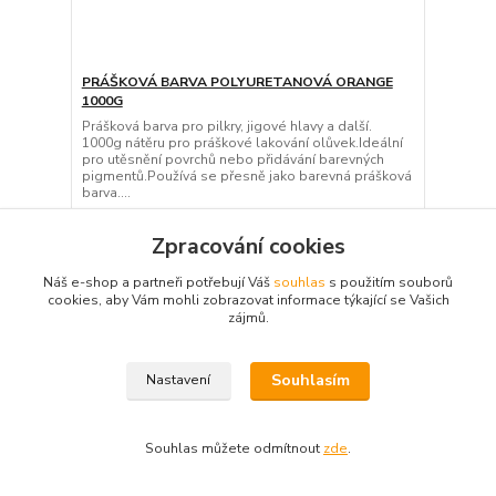
PRÁŠKOVÁ BARVA POLYURETANOVÁ ORANGE
1000G
Prášková barva pro pilkry, jigové hlavy a další.
1000g nátěru pro práškové lakování olůvek.Ideální
pro utěsnění povrchů nebo přidávání barevných
pigmentů.Používá se přesně jako barevná prášková
barva....
917 Kč
/
ks
Skladem
758 Kč
bez DPH
Zpracování cookies
Zvolit variantu
Náš e-shop a partneři potřebují Váš
souhlas
s použitím souborů
cookies, aby Vám mohli zobrazovat informace týkající se Vašich
zájmů.
Souhlasím
Nastavení
Souhlas můžete odmítnout
zde
.