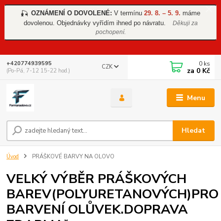
OZNÁMENÍ O DOVOLENÉ:
V termínu
29. 8. – 5. 9.
máme
🎣
dovolenou. Objednávky vyřídím ihned po návratu.
Děkuji za
pochopení.
0
ks
+420774939595
CZK
za
0 Kč
(Po-Pá, 7-12 15-22 hod.)
Menu
Hledat
Úvod
PRÁŠKOVÉ BARVY NA OLOVO
VELKÝ VÝBĚR PRÁŠKOVÝCH
BAREV(POLYURETANOVÝCH)PRO
BARVENÍ OLŮVEK.DOPRAVA