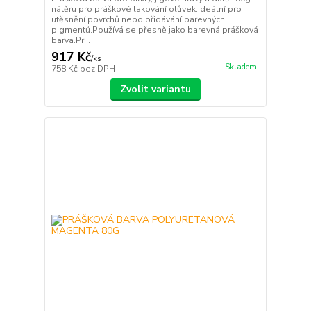
nátěru pro práškové lakování olůvek.Ideální pro
utěsnění povrchů nebo přidávání barevných
pigmentů.Používá se přesně jako barevná prášková
barva.Pr...
917 Kč
/
ks
Skladem
758 Kč
bez DPH
Zvolit variantu