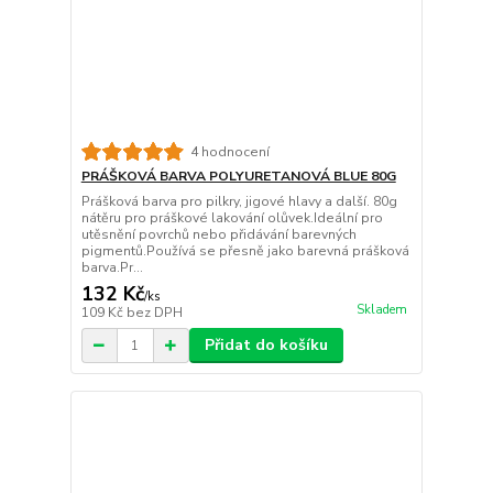
4 hodnocení
PRÁŠKOVÁ BARVA POLYURETANOVÁ BLUE 80G
Prášková barva pro pilkry, jigové hlavy a další. 80g
nátěru pro práškové lakování olůvek.Ideální pro
utěsnění povrchů nebo přidávání barevných
pigmentů.Používá se přesně jako barevná prášková
barva.Pr...
132 Kč
/
ks
Skladem
109 Kč
bez DPH
Přidat do košíku