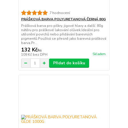
7 hodnocení
PRÁŠKOVÁ BARVA POLYURETANOVÁ ČERNÁ 80G
Prášková barva pro pilkry, jigové hlavy a další. 80g
nátěru pro práškové lakování olůvek.Ideální pro
utěsnění povrchů nebo přidávání barevných
pigmentů.Používá se přesně jako barevná prášková
barva.Pr...
132 Kč
/
ks
Skladem
109 Kč
bez DPH
Přidat do košíku