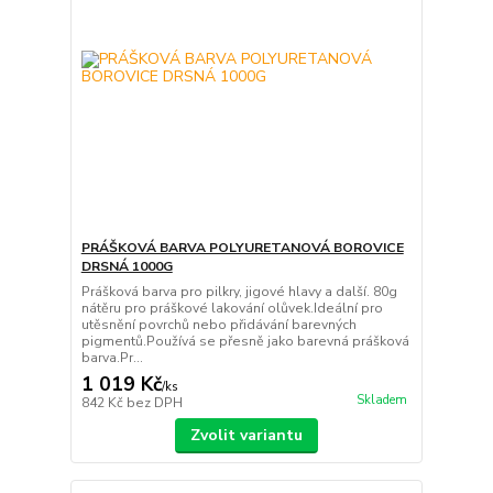
PRÁŠKOVÁ BARVA POLYURETANOVÁ BOROVICE
DRSNÁ 1000G
Prášková barva pro pilkry, jigové hlavy a další. 80g
nátěru pro práškové lakování olůvek.Ideální pro
utěsnění povrchů nebo přidávání barevných
pigmentů.Používá se přesně jako barevná prášková
barva.Pr...
1 019 Kč
/
ks
Skladem
842 Kč
bez DPH
Zvolit variantu