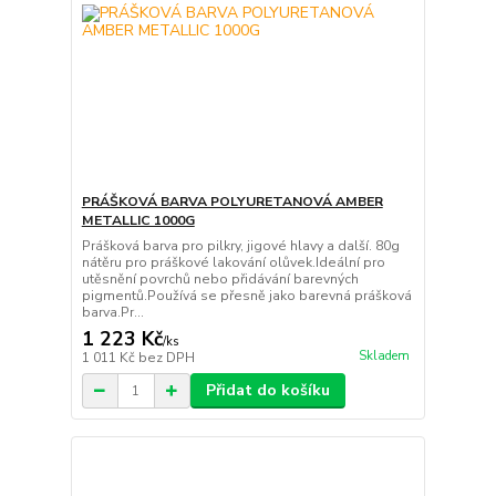
PRÁŠKOVÁ BARVA POLYURETANOVÁ AMBER
METALLIC 1000G
Prášková barva pro pilkry, jigové hlavy a další. 80g
nátěru pro práškové lakování olůvek.Ideální pro
utěsnění povrchů nebo přidávání barevných
pigmentů.Používá se přesně jako barevná prášková
barva.Pr...
1 223 Kč
/
ks
Skladem
1 011 Kč
bez DPH
Přidat do košíku