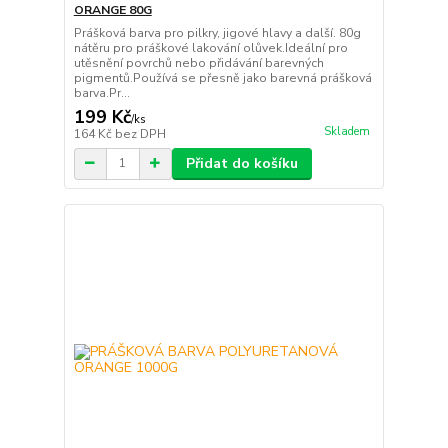
ORANGE 80G
Prášková barva pro pilkry, jigové hlavy a další. 80g
nátěru pro práškové lakování olůvek.Ideální pro
utěsnění povrchů nebo přidávání barevných
pigmentů.Používá se přesně jako barevná prášková
barva.Pr...
199 Kč
/
ks
Skladem
164 Kč
bez DPH
Přidat do košíku