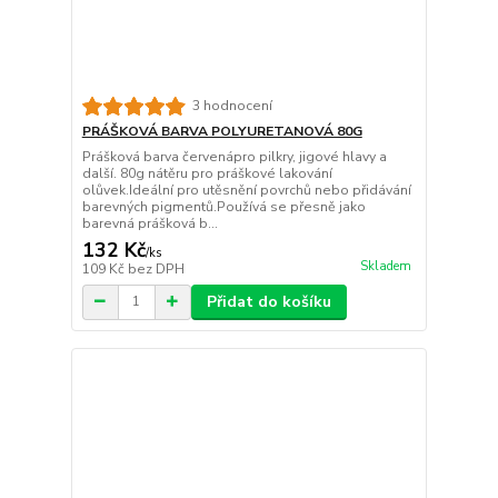
3 hodnocení
PRÁŠKOVÁ BARVA POLYURETANOVÁ 80G
Prášková barva červenápro pilkry, jigové hlavy a
další. 80g nátěru pro práškové lakování
olůvek.Ideální pro utěsnění povrchů nebo přidávání
barevných pigmentů.Používá se přesně jako
barevná prášková b...
132 Kč
/
ks
Skladem
109 Kč
bez DPH
Přidat do košíku