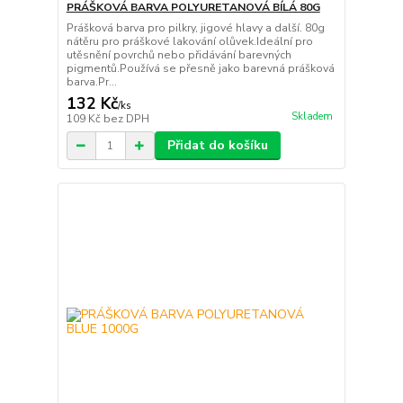
PRÁŠKOVÁ BARVA POLYURETANOVÁ BÍLÁ 80G
Prášková barva pro pilkry, jigové hlavy a další. 80g
nátěru pro práškové lakování olůvek.Ideální pro
utěsnění povrchů nebo přidávání barevných
pigmentů.Používá se přesně jako barevná prášková
barva.Pr...
132 Kč
/
ks
Skladem
109 Kč
bez DPH
Přidat do košíku