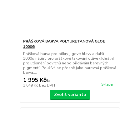
PRÁŠKOVÁ BARVA POLYURETANOVÁ GLOE
1000G
Prášková barva pro pilkry, jigové hlavy a další.
1000g nátěru pro práškové lakování olůvek.Ideální
pro utěsnění povrchů nebo přidávání barevných
pigmentů.Používá se přesně jako barevná prášková
barva....
1 995 Kč
/
ks
Skladem
1 649 Kč
bez DPH
Zvolit variantu