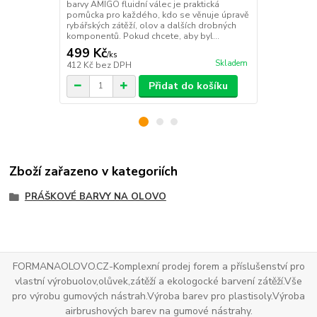
Medium je p
barvy AMIGO fluidní válec je praktická
kdo chce mít 
pomůcka pro každého, kdo se věnuje úpravě
čistší práci,
rybářských zátěží, olov a dalších drobných
komponentů. Pokud chcete, aby byl...
499 Kč
431 Kč
/
ks
/
ks
Skladem
412 Kč
bez DPH
356 Kč
bez 
Přidat do košíku
Zboží zařazeno v kategoriích
PRÁŠKOVÉ BARVY NA OLOVO
FORMANAOLOVO.CZ-Komplexní prodej forem a příslušenství pro
vlastní výrobuolov,olůvek,zátěží a ekologocké barvení zátěží.Vše
pro výrobu gumových nástrah.Výroba barev pro plastisoly.Výroba
airbrushových barev na gumové nástrahy.