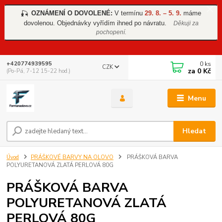
OZNÁMENÍ O DOVOLENÉ:
V termínu
29. 8. – 5. 9.
máme
🎣
dovolenou. Objednávky vyřídím ihned po návratu.
Děkuji za
pochopení.
0
ks
+420774939595
CZK
za
0 Kč
(Po-Pá, 7-12 15-22 hod.)
Menu
Hledat
Úvod
PRÁŠKOVÉ BARVY NA OLOVO
PRÁŠKOVÁ BARVA
POLYURETANOVÁ ZLATÁ PERLOVÁ 80G
PRÁŠKOVÁ BARVA
POLYURETANOVÁ ZLATÁ
PERLOVÁ 80G