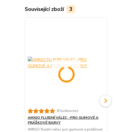
Související zboží
3
8 hodnocení
AMIGO FLUIDNÍ VÁLEC -PRO GUMOVÉ A
LAKOVACÍ 
PRÁŠKOVÉ BARVY
Lakovací vá
olov gumovo
AMIGO fluidní válec pro gumové a práškové