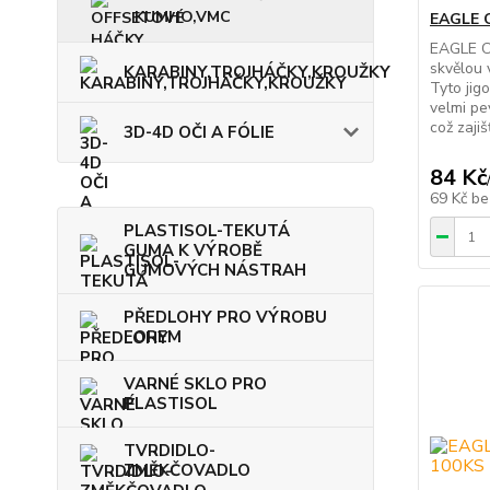
KUMHO,VMC
EAGLE 
EAGLE C
skvělou 
KARABINY,TROJHÁČKY,KROUŽKY
Tyto jig
velmi pe
což zajiš
3D-4D OČI A FÓLIE
84 Kč
69 Kč
be
PLASTISOL-TEKUTÁ
GUMA K VÝROBĚ
GUMOVÝCH NÁSTRAH
PŘEDLOHY PRO VÝROBU
FOREM
VARNÉ SKLO PRO
PLASTISOL
TVRDIDLO-
ZMĚKČOVADLO