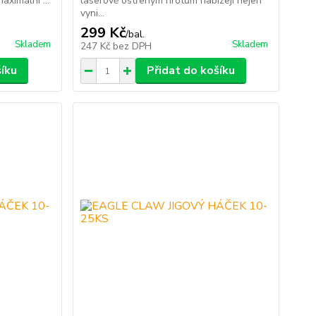
aximální ...
laserově ostřeným hrotům nabízejí nejen
vyni...
299 Kč
/
bal.
Skladem
Skladem
247 Kč
bez DPH
šíku
Přidat do košíku