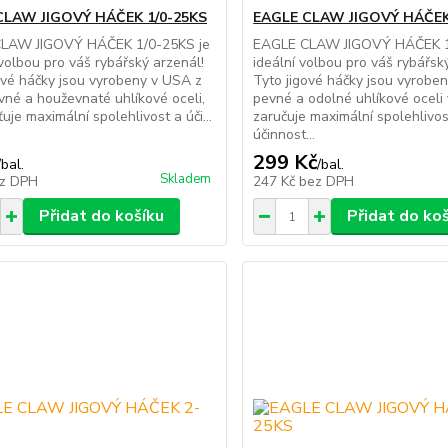
CLAW JIGOVÝ HÁČEK 1/0-25KS
EAGLE CLAW JIGOVÝ HÁČEK
LAW JIGOVÝ HÁČEK 1/0-25KS je
EAGLE CLAW JIGOVÝ HÁČEK 1
volbou pro váš rybářský arzenál!
ideální volbou pro váš rybářsk
ové háčky jsou vyrobeny v USA z
Tyto jigové háčky jsou vyroben
vné a houževnaté uhlíkové oceli,
pevné a odolné uhlíkové oceli
ťuje maximální spolehlivost a úči...
zaručuje maximální spolehlivos
účinnost...
299 Kč
/
bal.
/
bal.
Skladem
z DPH
247 Kč
bez DPH
Přidat do košíku
Přidat do ko