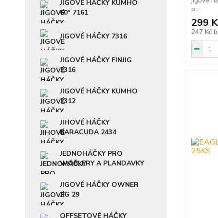
jigové h
JIGOVÉ HÁČKY KUMHO
p...
60° 7161
299 K
247 Kč
b
JIGOVÉ HÁČKY 7316
JIGOVÉ HÁČKY FINJIG
2316
JIGOVÉ HÁČKY KUMHO
2312
JIHOVÉ HÁČKY
BARACUDA 2434
JEDNOHÁČKY PRO
WOBLERY A PLANDAVKY
JIGOVÉ HÁČKY OWNER
JIG 29
OFFSETOVÉ HÁČKY