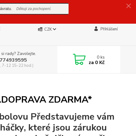
ávratu.
Děkuji za pochopení.
E
Přihlášení
CZK
 si rady? Zavolejte.
0
ks
774939595
za
0 Kč
, 7-12 15-22 hod.)
Ů.DOPRAVA ZDARMA*
rybolovu Představujeme vám
 háčky, které jsou zárukou