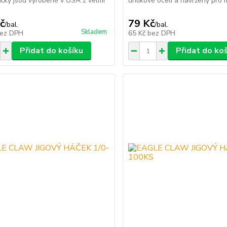
áčky jsou vyrobené v USA z velmi
uhlíkové oceli a navrženy pro m
č
79 Kč
/
bal.
/
bal.
Skladem
ez DPH
65 Kč
bez DPH
Přidat do košíku
Přidat do ko