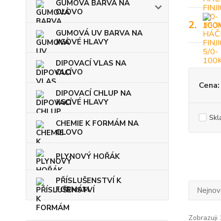
GUMOVÁ BARVA NA
OLOVO
2.
GUMOVÁ UV BARVA NA
JIGOVÉ HLAVY
DIPOVACÍ VLAS NA
OLOVO
Cena:
DIPOVACÍ CHLUP NA
JIGOVÉ HLAVY
Skl
CHEMIE K FORMÁM NA
OLOVO
PLYNOVÝ HOŘÁK
PŘÍSLUŠENSTVÍ K
FORMÁM
Nejnově
Zobrazuji 