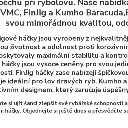
pěchu při rybolovu. Naše nabídk
 VMC, FinJig a Kumho Baracuda,
svou mimořádnou kvalitou, odol
igové háčky jsou vyrobeny z nejkvalitnější
ou životnost a odolnost proti korozivním
oskytovaly maximální stabilitu a kontro
é háčky jsou vysoce ceněny pro svou jedi
osti. FinJig háčky zase nabízejí špičkovo
 je ideální pro lov dravých ryb. Kumho 
tivním designem, který zaručuje úspěšný 
e si ujít šanci zlepšit své rybářské schopnosti 
i háčky. Objednejte si ještě dnes a přesvědčte se