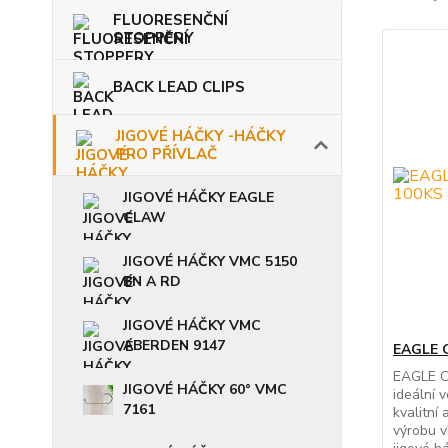
FLUORESENČNÍ
STOPPERY
BACK LEAD CLIPS
JIGOVÉ HÁČKY -HÁČKY
PRO PŘÍVLAČ
JIGOVÉ HÁČKY EAGLE
CLAW
JIGOVÉ HÁČKY VMC 5150
BN A RD
JIGOVÉ HÁČKY VMC
ABERDEN 9147
EAGLE 
EAGLE C
JIGOVÉ HÁČKY 60° VMC
ideální v
7161
kvalitní
výrobu v