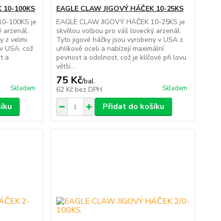
 10-100KS
EAGLE CLAW JIGOVÝ HÁČEK 10-25KS
0-100KS je
EAGLE CLAW JIGOVÝ HÁČEK 10-25KS je
ý arzenál.
skvělou volbou pro váš lovecký arzenál.
y z velmi
Tyto jigové háčky jsou vyrobeny v USA z
 v USA, což
uhlíkové oceli a nabízejí maximální
t a
pevnost a odolnost, což je klíčové při lovu
větší...
75 Kč
/
bal.
Skladem
Skladem
62 Kč
bez DPH
šíku
Přidat do košíku