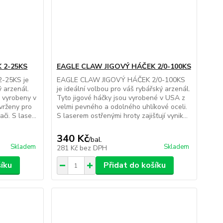
 2-25KS
EAGLE CLAW JIGOVÝ HÁČEK 2/0-100KS
-25KS je
EAGLE CLAW JIGOVÝ HÁČEK 2/0-100KS
ý arzenál.
je ideální volbou pro váš rybářský arzenál.
 vyrobeny v
Tyto jigové háčky jsou vyrobené v USA z
vrženy pro
velmi pevného a odolného uhlíkové oceli.
či. S lase...
S laserem ostřenými hroty zajišťují vynik...
340 Kč
/
bal.
Skladem
Skladem
281 Kč
bez DPH
šíku
Přidat do košíku