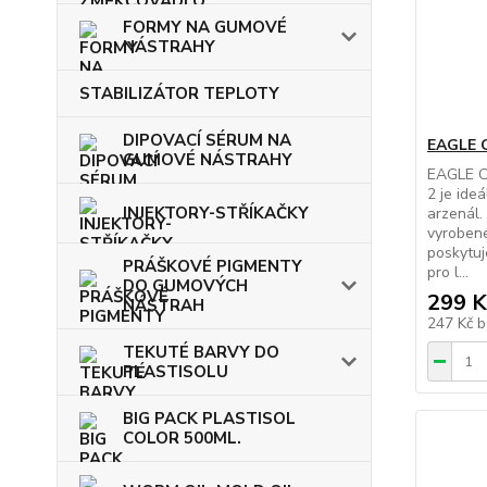
FORMY NA GUMOVÉ
NÁSTRAHY
STABILIZÁTOR TEPLOTY
DIPOVACÍ SÉRUM NA
EAGLE 
GUMOVÉ NÁSTRAHY
EAGLE C
2 je ide
INJEKTORY-STŘÍKAČKY
arzenál.
vyrobené
poskytuj
PRÁŠKOVÉ PIGMENTY
pro l...
DO GUMOVÝCH
299 K
NÁSTRAH
247 Kč
b
TEKUTÉ BARVY DO
PLASTISOLU
BIG PACK PLASTISOL
COLOR 500ML.