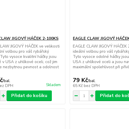
CLAW JIGOVÝ HÁČEK 2-100KS
EAGLE CLAW JIGOVÝ HÁČEK
LAW JIGOVÝ HÁČEK ve velikosti
EAGLE CLAW JIGOVÝ HÁČEK 2
ální volbou pro váš rybářský
ideální volbou pro váš rybářsk
 Tyto vysoce kvalitní háčky jsou
Tyto vysoce odolné háčky jsou
 v USA z uhlíkové oceli, což jim
USA z uhlíkové oceli a jsou na
e nezbytnou pevnost a odolnost
maximální spolehlivost při přívla
č
79 Kč
/
bal.
/
bal.
Skladem
ez DPH
65 Kč
bez DPH
Přidat do košíku
Přidat do ko