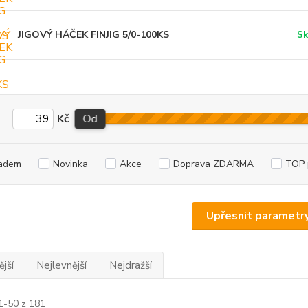
JIGOVÝ HÁČEK FINJIG 5/0-100KS
Sk
Kč
Od
adem
Novinka
Akce
Doprava ZDARMA
TOP 
Upřesnit parametr
jší
Nejlevnější
Nejdražší
1-50 z 181