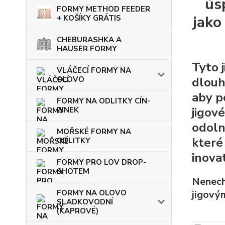
ús
FORMY METHOD FEEDER
jako
+ KOŠÍKY GRÁTIS
CHEBURASHKA A
HAUSER FORMY
Tyto j
VLÁČECÍ FORMY NA
OLOVO
dlouh
aby p
FORMY NA ODLITKY CÍN-
jigov
ZINEK
odoln
MOŘSKÉ FORMY NA
které
ODLITKY
inova
FORMY PRO LOV DROP-
SHOTEM
Nenecht
FORMY NA OLOVO
jigovým
SLADKOVODNÍ
(KAPROVÉ)