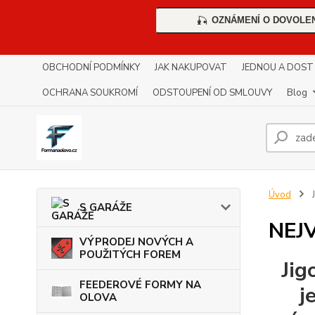
OZNÁMENÍ O DOVOLE
🎣
OBCHODNÍ PODMÍNKY
JAK NAKUPOVAT
JEDNOU A DOST !!
OCHRANA SOUKROMÍ
ODSTOUPENÍ OD SMLOUVY
Blog
Úvod
S GARÁŽE
NEJ
VÝPRODEJ NOVÝCH A
POUŽITÝCH FOREM
Jig
FEEDEROVÉ FORMY NA
j
OLOVA