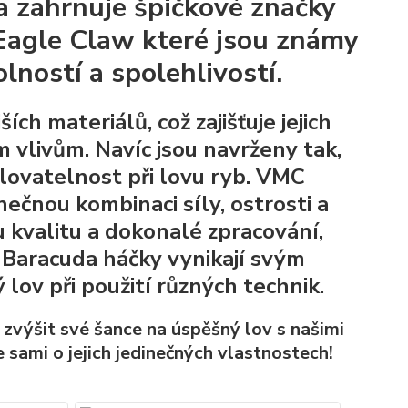
a zahrnuje špičkové značky
Eagle Claw které jsou známy
ností a spolehlivostí.
ch materiálů, což zajišťuje jejich
 vlivům. Navíc jsou navrženy tak,
lovatelnost při lovu ryb. VMC
nečnou kombinaci síly, ostrosti a
u kvalitu a dokonalé zpracování,
a Baracuda háčky vynikají svým
lov při použití různých technik.
a zvýšit své šance na úspěšný lov s našimi
 sami o jejich jedinečných vlastnostech!