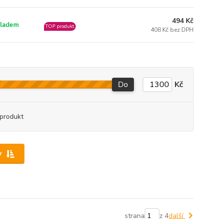
494 Kč
ladem
TOP produkt
408 Kč bez DPH
Do
Kč
produkt
y
strana
z 4
další