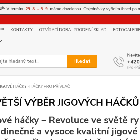
NÉ:
V termínu
29. 8. – 5. 9.
máme dovolenou. Objednávky vyřídím ihned po n
!!
KONTAKTY
OTVÍRACÍ DOBA -PRODEJNÍ SKLAD
FOTOGALERI
Nevíte
Hledat
+420
(Po-Pá
JIGOVÉ HÁČKY -HÁČKY PRO PŘÍVLAČ
VĚTŠÍ VÝBĚR JIGOVÝCH HÁČK
ové háčky – Revoluce ve světě 
edinečné a vysoce kvalitní jigové