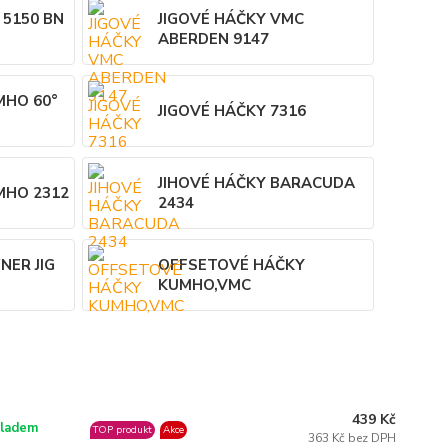
 5150 BN
JIGOVÉ HÁČKY VMC
ABERDEN 9147
MHO 60°
JIGOVÉ HÁČKY 7316
JIHOVÉ HÁČKY BARACUDA
MHO 2312
2434
NER JIG
OFFSETOVÉ HÁČKY
KUMHO,VMC
439 Kč
ladem
TOP produkt
Akce
363 Kč bez DPH