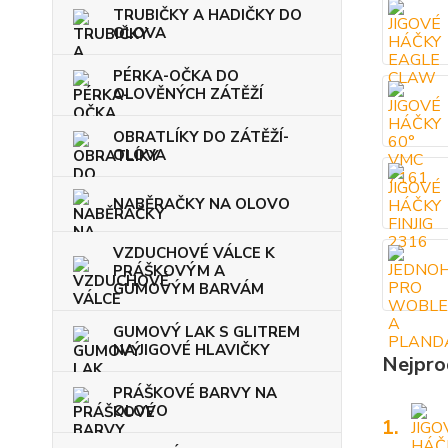
TRUBIČKY A HADIČKY DO
OLOVA
PÉRKA-OČKA DO
OLOVĚNÝCH ZÁTĚŽÍ
OBRATLÍKY DO ZÁTĚŽÍ-
OLOVA
NABĚRAČKY NA OLOVO
VZDUCHOVÉ VÁLCE K
PRÁŠKOVÝM A
GUMOVÝM BARVÁM
GUMOVÝ LAK S GLITREM
NA JIGOVÉ HLAVIČKY
Nejpro
PRÁŠKOVÉ BARVY NA
OLOVO
1.