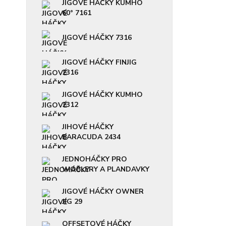
JIGOVÉ HÁČKY KUMHO
60° 7161
JIGOVÉ HÁČKY 7316
JIGOVÉ HÁČKY FINJIG
2316
JIGOVÉ HÁČKY KUMHO
2312
JIHOVÉ HÁČKY
BARACUDA 2434
JEDNOHÁČKY PRO
WOBLERY A PLANDAVKY
JIGOVÉ HÁČKY OWNER
JIG 29
OFFSETOVÉ HÁČKY