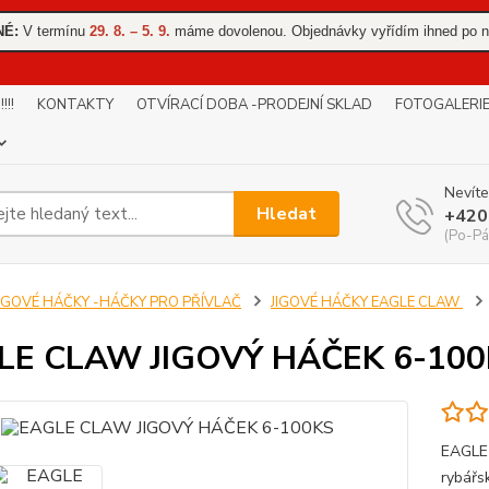
NÉ:
V termínu
29. 8. – 5. 9.
máme dovolenou. Objednávky vyřídím ihned po n
!!
KONTAKTY
OTVÍRACÍ DOBA -PRODEJNÍ SKLAD
FOTOGALERI
Nevíte
Hledat
+420
(Po-Pá
JIGOVÉ HÁČKY -HÁČKY PRO PŘÍVLAČ
JIGOVÉ HÁČKY EAGLE CLAW
LE CLAW JIGOVÝ HÁČEK 6-100
EAGLE 
rybářs