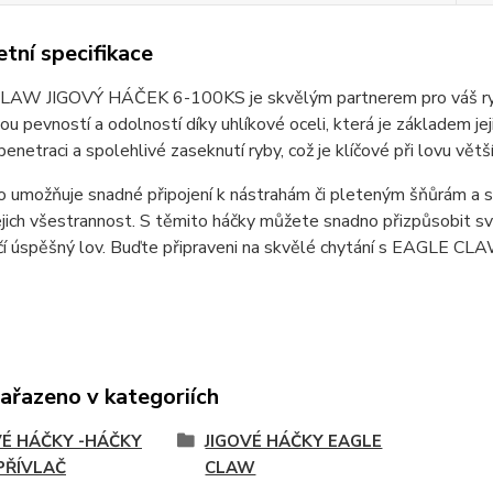
tní specifikace
AW JIGOVÝ HÁČEK 6-100KS je skvělým partnerem pro váš rybář
u pevností a odolností díky uhlíkové oceli, která je základem jej
 penetraci a spolehlivé zaseknutí ryby, což je klíčové při lovu větší
ko umožňuje snadné připojení k nástrahám či pleteným šňůrám a sp
ejich všestrannost. S těmito háčky můžete snadno přizpůsobit 
čí úspěšný lov. Buďte připraveni na skvělé chytání s EAGL
zařazeno v kategoriích
VÉ HÁČKY -HÁČKY
JIGOVÉ HÁČKY EAGLE
PŘÍVLAČ
CLAW