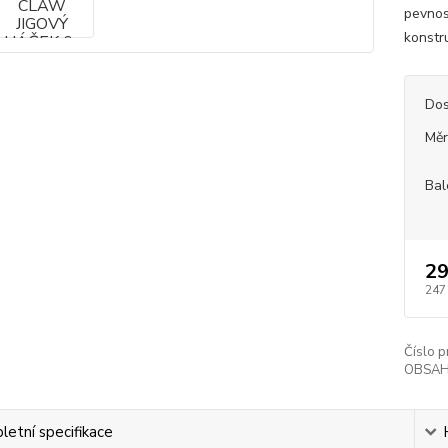
pevnost
konstru
Dos
Měr
Bal
29
247
Číslo p
OBSAH
etní specifikace