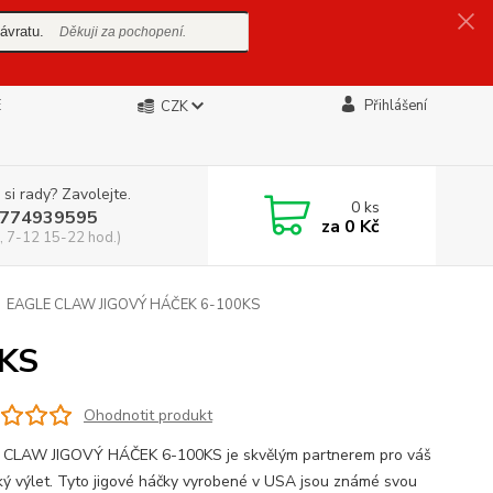
ávratu.
Děkuji za pochopení.
E
Přihlášení
CZK
 si rady? Zavolejte.
0
ks
774939595
za
0 Kč
, 7-12 15-22 hod.)
EAGLE CLAW JIGOVÝ HÁČEK 6-100KS
KS
Ohodnotit produkt
CLAW JIGOVÝ HÁČEK 6-100KS je skvělým partnerem pro váš
ký výlet. Tyto jigové háčky vyrobené v USA jsou známé svou