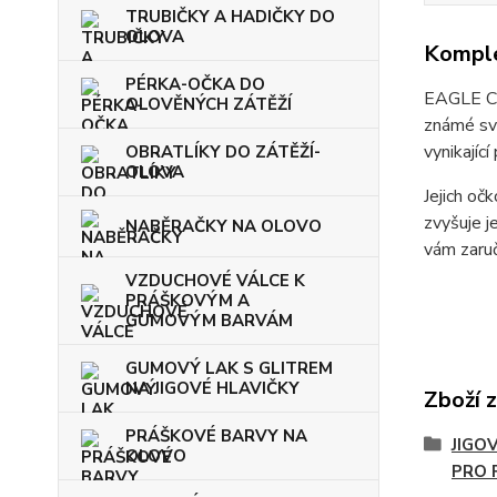
TRUBIČKY A HADIČKY DO
OLOVA
Komple
PÉRKA-OČKA DO
EAGLE CL
OLOVĚNÝCH ZÁTĚŽÍ
známé svo
vynikající
OBRATLÍKY DO ZÁTĚŽÍ-
OLOVA
Jejich oč
zvyšuje j
NABĚRAČKY NA OLOVO
vám zaru
VZDUCHOVÉ VÁLCE K
PRÁŠKOVÝM A
GUMOVÝM BARVÁM
GUMOVÝ LAK S GLITREM
NA JIGOVÉ HLAVIČKY
Zboží 
PRÁŠKOVÉ BARVY NA
JIGO
OLOVO
PRO 