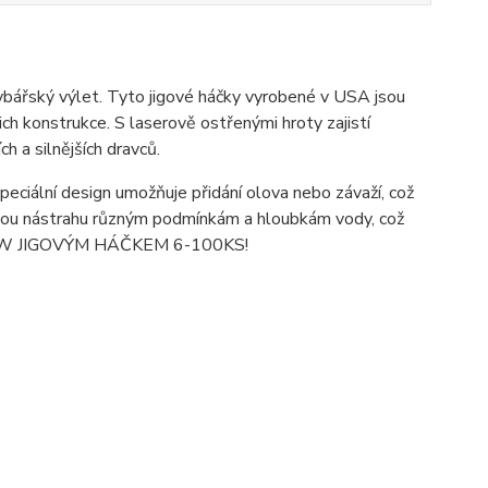
ský výlet. Tyto jigové háčky vyrobené v USA jsou
ich konstrukce. S laserově ostřenými hroty zajistí
ch a silnějších dravců.
eciální design umožňuje přidání olova nebo závaží, což
svou nástrahu různým podmínkám a hloubkám vody, což
E CLAW JIGOVÝM HÁČKEM 6-100KS!