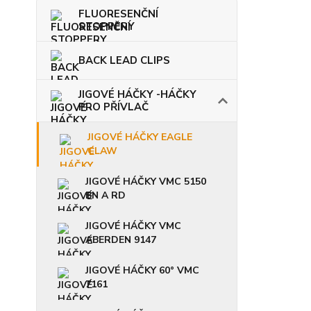
FLUORESENČNÍ
STOPPERY
BACK LEAD CLIPS
JIGOVÉ HÁČKY -HÁČKY
PRO PŘÍVLAČ
JIGOVÉ HÁČKY EAGLE
CLAW
JIGOVÉ HÁČKY VMC 5150
BN A RD
JIGOVÉ HÁČKY VMC
ABERDEN 9147
JIGOVÉ HÁČKY 60° VMC
7161