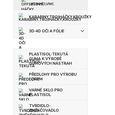
KUMHO,VMC
KARABINY,TROJHÁČKY,KROUŽKY
3D-4D OČI A FÓLIE
PLASTISOL-TEKUTÁ
GUMA K VÝROBĚ
GUMOVÝCH NÁSTRAH
PŘEDLOHY PRO VÝROBU
FOREM
VARNÉ SKLO PRO
PLASTISOL
TVRDIDLO-
ZMĚKČOVADLO