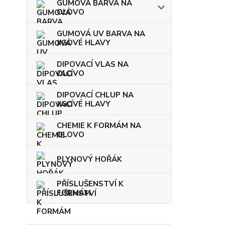
GUMOVÁ BARVA NA
OLOVO
GUMOVÁ UV BARVA NA
JIGOVÉ HLAVY
DIPOVACÍ VLAS NA
OLOVO
DIPOVACÍ CHLUP NA
JIGOVÉ HLAVY
CHEMIE K FORMÁM NA
OLOVO
PLYNOVÝ HOŘÁK
PŘÍSLUŠENSTVÍ K
FORMÁM