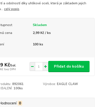
í a odolností díky uhlíkové oceli, která je základem jejich
...
celý popis
tupnost
Skladem
ná cena
2,99 Kč / ks
ení
100 ks
9 Kč
/
bal.
Přidat do košíku
 Kč
bez DPH
roduktu:
892061
Výrobce:
EAGLE CLAW
 BALENÍ:
100ks
Hodnocení
0