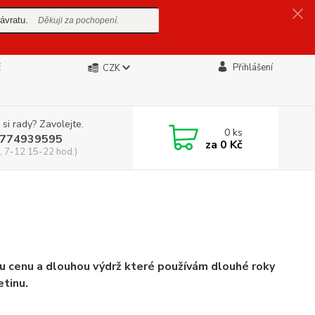
ávratu.
Děkuji za pochopení.
E
Přihlášení
CZK
 si rady? Zavolejte.
0
ks
774939595
za
0 Kč
, 7-12 15-22 hod.)
u cenu a dlouhou výdrž které používám dlouhé roky
etinu.