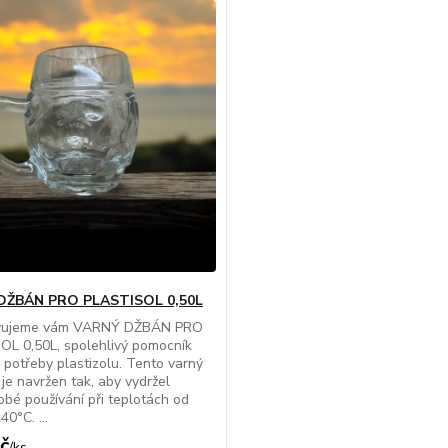
DŽBÁN PRO PLASTISOL 0,50L
vujeme vám VARNÝ DŽBÁN PRO
L 0,50L, spolehlivý pomocník
 potřeby plastizolu. Tento varný
je navržen tak, aby vydržel
bé používání při teplotách od
0°C. ...
č
/
ks