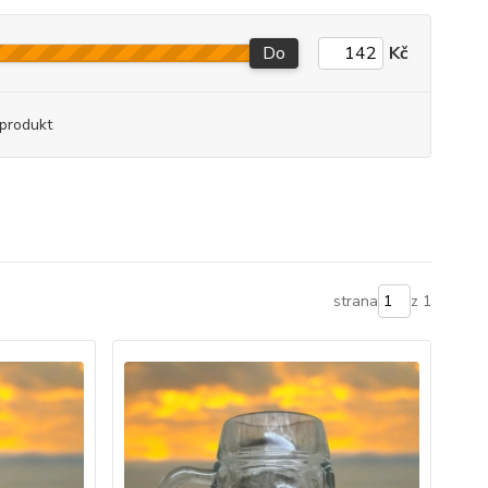
Do
Kč
produkt
strana
z 1