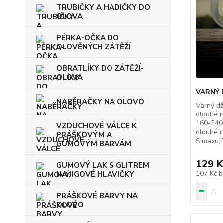
TRUBIČKY A HADIČKY DO
OLOVA
PÉRKA-OČKA DO
OLOVĚNÝCH ZÁTĚŽÍ
OBRATLÍKY DO ZÁTĚŽÍ-
OLOVA
VARNÝ 
NABĚRAČKY NA OLOVO
Varný dž
dlouhé r
160-240
VZDUCHOVÉ VÁLCE K
dlouhé r
PRÁŠKOVÝM A
Simaxu,P
GUMOVÝM BARVÁM
129 K
GUMOVÝ LAK S GLITREM
107 Kč
b
NA JIGOVÉ HLAVIČKY
PRÁŠKOVÉ BARVY NA
OLOVO