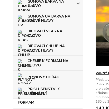
GUMOVÁ BARVA NA
OLOVO
GUMOVÁ UV BARVA NA
JIGOVÉ HLAVY
DIPOVACÍ VLAS NA
OLOVO
DIPOVACÍ CHLUP NA
JIGOVÉ HLAVY
CHEMIE K FORMÁM NA
OLOVO
VARNÝ 
PLYNOVÝ HOŘÁK
Předsta
PLASTISO
pro vaše
PŘÍSLUŠENSTVÍ K
džbánek 
FORMÁM
dlouhodo
160 do 24
142 K