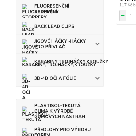
117 Kč
b
FLUORESENČNÍ
STOPPERY
BACK LEAD CLIPS
JIGOVÉ HÁČKY -HÁČKY
PRO PŘÍVLAČ
KARABINY,TROJHÁČKY,KROUŽKY
3D-4D OČI A FÓLIE
PLASTISOL-TEKUTÁ
GUMA K VÝROBĚ
GUMOVÝCH NÁSTRAH
PŘEDLOHY PRO VÝROBU
FOREM