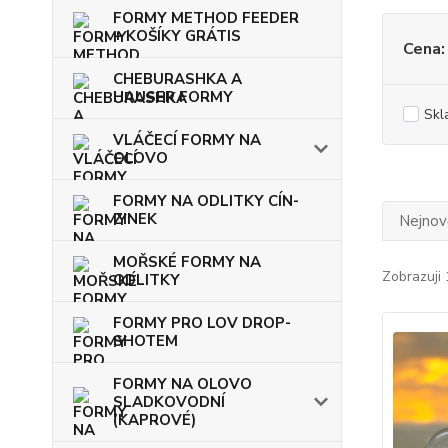
FORMY METHOD FEEDER
+ KOŠÍKY GRÁTIS
Cena:
CHEBURASHKA A
HAUSER FORMY
Skl
VLÁČECÍ FORMY NA
OLOVO
FORMY NA ODLITKY CÍN-
ZINEK
Nejnově
MOŘSKÉ FORMY NA
Zobrazuji 
ODLITKY
FORMY PRO LOV DROP-
SHOTEM
FORMY NA OLOVO
SLADKOVODNÍ
(KAPROVÉ)