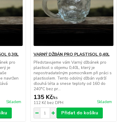
OL 0,30L
VARNÝ DŽBÁN PRO PLASTISOL 0,40L
ánek pro
Představujeme vám Varný džbánek pro
erý je
plastisol o objemu 0,40L, který je
vaše
nepostradatelným pomocníkem při práci s
je navržen
plastisolem. Tento odolný džbán vydrží
olává
dlouhá léta a snese teploty od 160 do
240°C bez pr...
135 Kč
/
ks
Skladem
Skladem
112 Kč
bez DPH
šíku
Přidat do košíku