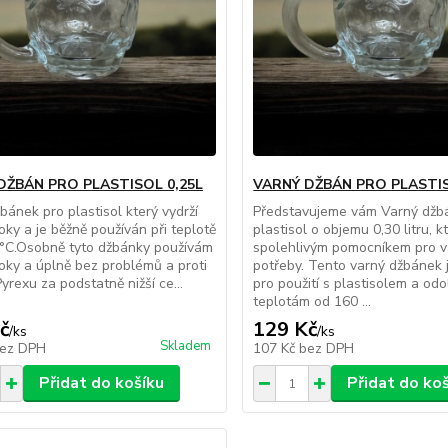
DŽBÁN PRO PLASTISOL 0,25L
VARNÝ DŽBÁN PRO PLASTIS
bánek pro plastisol který vydrží
Představujeme vám Varný džb
oky a je běžně používán při teplotě
plastisol o objemu 0,30 litru, kt
°C.Osobně tyto džbánky používám
spolehlivým pomocníkem pro 
oky a úplně bez problémů a proti
potřeby. Tento varný džbánek 
yrexu za podstatně nižší ce...
pro použití s plastisolem a od
teplotám od 160 ...
č
129 Kč
/
ks
/
ks
Skladem
ez DPH
107 Kč
bez DPH
Přidat do košíku
Přidat do ko