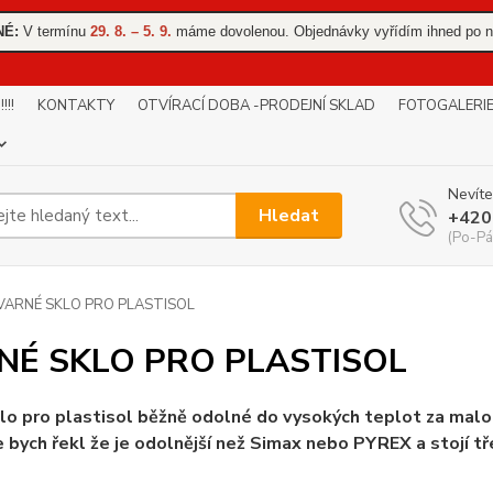
NÉ:
V termínu
29. 8. – 5. 9.
máme dovolenou. Objednávky vyřídím ihned po n
!!
KONTAKTY
OTVÍRACÍ DOBA -PRODEJNÍ SKLAD
FOTOGALERI
Nevíte
Hledat
+420
(Po-Pá
VARNÉ SKLO PRO PLASTISOL
NÉ SKLO PRO PLASTISOL
lo pro plastisol běžně odolné do vysokých teplot za malo
 bych řekl že je odolnější než Simax nebo PYREX a stojí tř