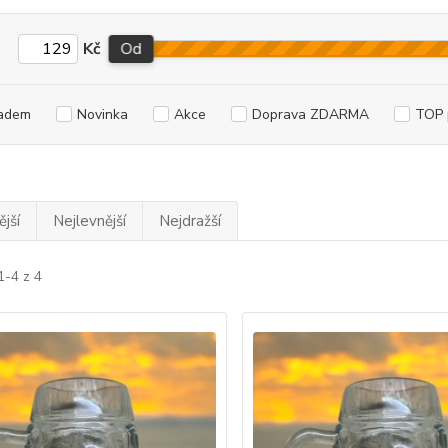
Kč
Od
adem
Novinka
Akce
Doprava ZDARMA
TOP 
jší
Nejlevnější
Nejdražší
1-4 z 4