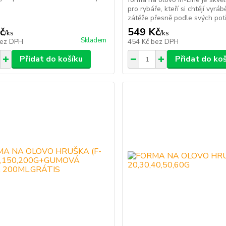
pro rybáře, kteří si chtějí vyráb
zátěže přesně podle svých potř
č
549 Kč
/
ks
/
ks
Skladem
ez DPH
454 Kč
bez DPH
Přidat do košíku
Přidat do ko