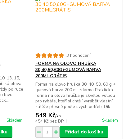
3 hodnocení
A
FORMA NA OLOVO HRUŠKA
30,40,50,60G+GUMOVÁ BARVA
200ML.GRÁTIS
10, 13, 15,
bářská olova
Forma na olovo hruška 30, 40, 50, 60 g +
vždy po ruce
gumová barva 200 ml zdarma Praktická
u lovu.
forma na olovo hruška je skvělou volbou
ck...
pro rybáře, kteří si chtějí vyrábět vlastní
zátěže přesně podle svých potřeb. Dík...
549 Kč
/
ks
Skladem
Skladem
454 Kč
bez DPH
šíku
Přidat do košíku