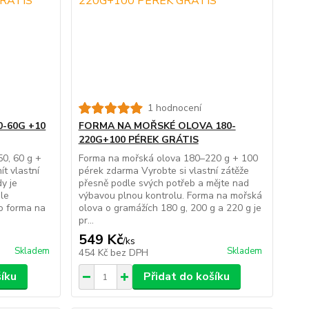
1 hodnocení
0-60G +10
FORMA NA MOŘSKÉ OLOVA 180-
220G+100 PÉREK GRÁTIS
50, 60 g +
Forma na mořská olova 180–220 g + 100
ít vlastní
pérek zdarma Vyrobte si vlastní zátěže
y je
přesně podle svých potřeb a mějte nad
le
výbavou plnou kontrolu. Forma na mořská
o forma na
olova o gramážích 180 g, 200 g a 220 g je
pr...
549 Kč
/
ks
Skladem
Skladem
454 Kč
bez DPH
šíku
Přidat do košíku