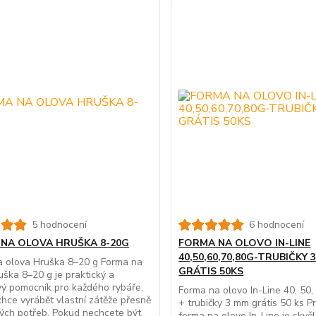
5 hodnocení
6 hodnocení
NA OLOVA HRUŠKA 8-20G
FORMA NA OLOVO IN-LINE
40,50,60,70,80G-TRUBIČKY
a olova Hruška 8–20 g Forma na
GRÁTIS 50KS
uška 8–20 g je praktický a
vý pomocník pro každého rybáře,
Forma na olovo In-Line 40, 50, 
 chce vyrábět vlastní zátěže přesně
+ trubičky 3 mm grátis 50 ks P
ých potřeb. Pokud nechcete být
forma na olovo In-Line je skvě