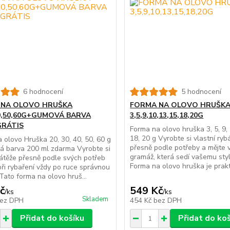
6 hodnocení
5 hodnocení
 NA OLOVO HRUŠKA
FORMA NA OLOVO HRUŠK
40,50,60G+GUMOVÁ BARVA
3,5,9,10,13,15,18,20G
GRÁTIS
Forma na olovo hruška 3, 5, 9, 
18, 20 g Vyrobte si vlastní ry
 olovo Hruška 20, 30, 40, 50, 60 g
přesně podle potřeby a mějte 
á barva 200 ml zdarma Vyrobte si
gramáž, která sedí vašemu styl
zátěže přesně podle svých potřeb
Forma na olovo hruška je prakti
při rybaření vždy po ruce správnou
Tato forma na olovo hruš...
č
549 Kč
/
ks
/
ks
Skladem
ez DPH
454 Kč
bez DPH
Přidat do košíku
Přidat do ko