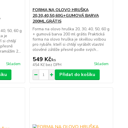
FORMA NA OLOVO HRUŠKA
20,30,40,50,60G+GUMOVÁ BARVA
A
200ML.GRÁTIS
Forma na olovo hruška 20, 30, 40, 50, 60 g
40, 50, 60 g
+ gumová barva 200 ml grátis Praktická
a je
forma na olovo hruška je skvělou volbou
 si chtějí
pro rybáře, kteří si chtějí vyrábět vlastní
 přesně
olověné zátěže přesně podle svých...
ramážím 2...
549 Kč
/
ks
Skladem
Skladem
454 Kč
bez DPH
šíku
Přidat do košíku