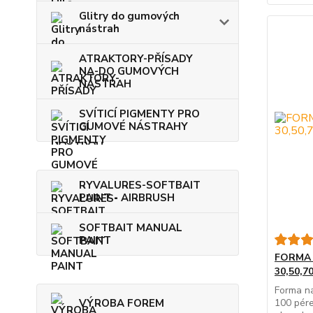
Glitry do gumových
nástrah
ATRAKTORY-PŘÍSADY
NA-DO GUMOVÝCH
NÁSTRAH
SVÍTICÍ PIGMENTY PRO
GUMOVÉ NÁSTRAHY
RYVALURES-SOFTBAIT
PAINT - AIRBRUSH
SOFTBAIT MANUAL
PAINT
FORMA
30,50,
Forma na
VÝROBA FOREM
100 pére