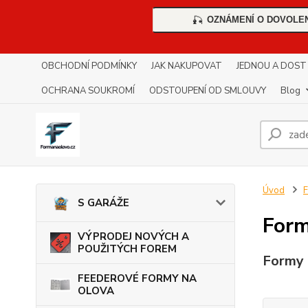
OZNÁMENÍ O DOVOLE
🎣
OBCHODNÍ PODMÍNKY
JAK NAKUPOVAT
JEDNOU A DOST !!
OCHRANA SOUKROMÍ
ODSTOUPENÍ OD SMLOUVY
Blog
Úvod
S GARÁŽE
Form
VÝPRODEJ NOVÝCH A
POUŽITÝCH FOREM
Formy t
FEEDEROVÉ FORMY NA
OLOVA