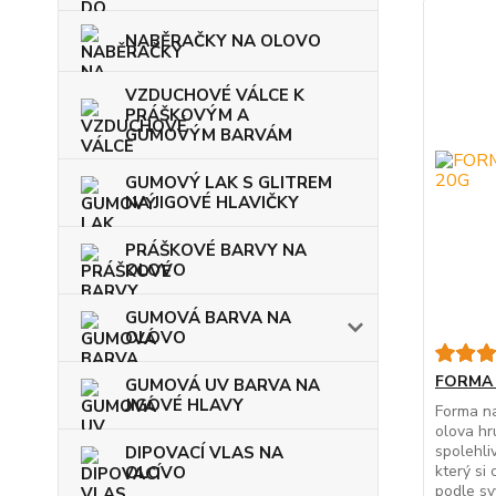
NABĚRAČKY NA OLOVO
VZDUCHOVÉ VÁLCE K
PRÁŠKOVÝM A
GUMOVÝM BARVÁM
GUMOVÝ LAK S GLITREM
NA JIGOVÉ HLAVIČKY
PRÁŠKOVÉ BARVY NA
OLOVO
GUMOVÁ BARVA NA
OLOVO
FORMA 
GUMOVÁ UV BARVA NA
JIGOVÉ HLAVY
Forma n
olova hr
spolehli
DIPOVACÍ VLAS NA
který si
OLOVO
podle sv