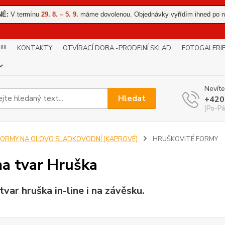
NÉ:
V termínu
29. 8. – 5. 9.
máme dovolenou. Objednávky vyřídím ihned po n
!!
KONTAKTY
OTVÍRACÍ DOBA -PRODEJNÍ SKLAD
FOTOGALERI
Nevíte
Hledat
+420
(Po-Pá
FORMY NA OLOVO SLADKOVODNÍ (KAPROVÉ)
HRUŠKOVITÉ FORMY
a tvar Hruška
var hruška in-line i na závěsku.