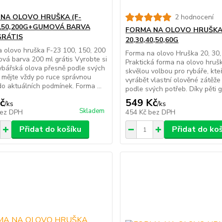
NA OLOVO HRUŠKA (F-
2 hodnocení
,150,200G+GUMOVÁ BARVA
FORMA NA OLOVO HRUŠK
GRÁTIS
20,30,40,50,60G
 olovo hruška F-23 100, 150, 200
Forma na olovo Hruška 20, 30, 
vá barva 200 ml grátis Vyrobte si
Praktická forma na olovo hrušk
rybářská olova přesně podle svých
skvělou volbou pro rybáře, kteří
 mějte vždy po ruce správnou
vyrábět vlastní olověné zátěže
o aktuálních podmínek. Forma ...
podle svých potřeb. Díky pěti g
č
549 Kč
/
ks
/
ks
Skladem
ez DPH
454 Kč
bez DPH
Přidat do košíku
Přidat do ko