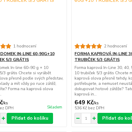
1 hodnocení
2 hodnocení
DOMEK IN-LINE 60-90G+10
FORMA KAPROVÁ IN-LINE 3
EK 5/3 GRÁTIS
TRUBIČEK 5/3 GRÁTIS
mek In-line 60–90 g + 10
Forma kaprová In-Line 30, 40, 
 5/3 grátis Chcete si vyrábět
10 trubiček 5/3 grátis Chcete m
olova přesně podle svých představ,
kaprová olova přesně tehdy, kd
áklady a mít vždy po ruce zátěž,
potřebujete, a nemuset neustá
říte? Forma na kaprová olova
dokupovat hotové zátěže? Tat
.
kaprová in...
č
649 Kč
/
ks
/
ks
Skladem
ez DPH
536 Kč
bez DPH
Přidat do košíku
Přidat do ko