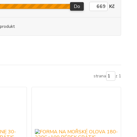
Do
Kč
produkt
strana
z 1