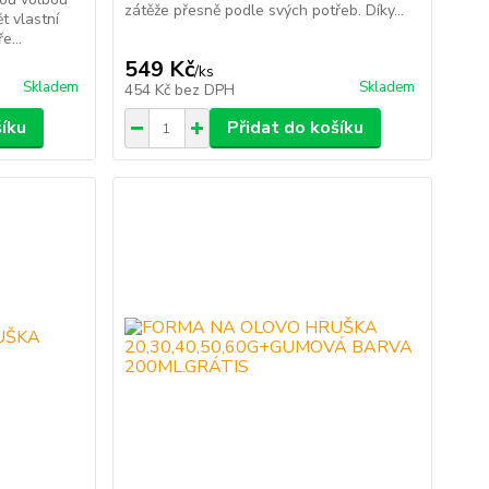
zátěže přesně podle svých potřeb. Díky...
ět vlastní
e...
549 Kč
/
ks
Skladem
Skladem
454 Kč
bez DPH
šíku
Přidat do košíku