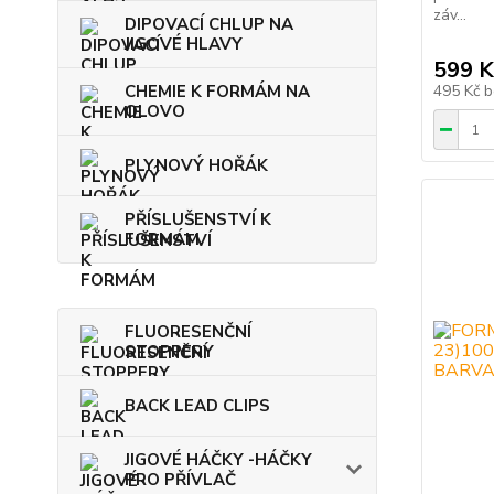
záv...
DIPOVACÍ CHLUP NA
JIGOVÉ HLAVY
599 K
CHEMIE K FORMÁM NA
495 Kč
b
OLOVO
PLYNOVÝ HOŘÁK
PŘÍSLUŠENSTVÍ K
FORMÁM
FLUORESENČNÍ
STOPPERY
BACK LEAD CLIPS
JIGOVÉ HÁČKY -HÁČKY
PRO PŘÍVLAČ