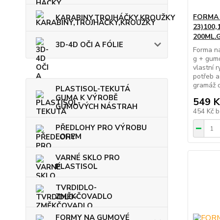
FORMA 
KARABINY,TROJHÁČKY,KROUŽKY
23)100
200ML.
3D-4D OČI A FÓLIE
Forma na
g + gumo
vlastní 
potřeb a
gramáž d
PLASTISOL-TEKUTÁ
GUMA K VÝROBĚ
549 K
GUMOVÝCH NÁSTRAH
454 Kč
b
PŘEDLOHY PRO VÝROBU
FOREM
VARNÉ SKLO PRO
PLASTISOL
TVRDIDLO-
ZMĚKČOVADLO
FORMY NA GUMOVÉ