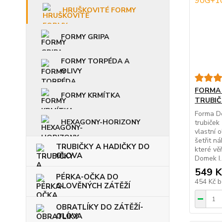
HRUŠKOVITÉ FORMY
FORMY GRIPA
FORMY TORPÉDA A
OLIVY
FORMA 
FORMY KRMÍTKA
TRUBIČ
Forma Do
HEXAGONY-HORIZONY
trubiček
vlastní 
šetřit n
TRUBIČKY A HADIČKY DO
které vě
OLOVA
Domek I..
549 K
PÉRKA-OČKA DO
454 Kč
b
OLOVĚNÝCH ZÁTĚŽÍ
OBRATLÍKY DO ZÁTĚŽÍ-
OLOVA