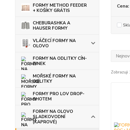
FORMY METHOD FEEDER
Cena:
+ KOŠÍKY GRÁTIS
CHEBURASHKA A
Skl
HAUSER FORMY
VLÁČECÍ FORMY NA
OLOVO
Nejnově
FORMY NA ODLITKY CÍN-
ZINEK
Zobrazuji 
MOŘSKÉ FORMY NA
ODLITKY
FORMY PRO LOV DROP-
SHOTEM
FORMY NA OLOVO
SLADKOVODNÍ
(KAPROVÉ)