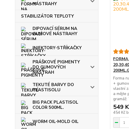
NÁSTRAHY
STABILIZÁTOR TEPLOTY
DIPOVACÍ SÉRUM NA
GUMOVÉ NÁSTRAHY
INJEKTORY-STŘÍKAČKY
FORMA
PRÁŠKOVÉ PIGMENTY
20,30,
DO GUMOVÝCH
200ML.
NÁSTRAH
Forma na
+ gumov
TEKUTÉ BARVY DO
vlastní 
PLASTISOLU
a mějte 
gramáž. 
BIG PACK PLASTISOL
549 K
COLOR 500ML.
454 Kč
b
WORM OIL-MOLD OIL