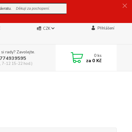
ávratu.
Děkuji za pochopení.
E
Přihlášení
CZK
 si rady? Zavolejte.
0
ks
774939595
za
0 Kč
, 7-12 15-22 hod.)