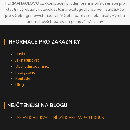
FORMANAOLOVO.CZ-Komplexní prodej forem a příslušenství pro
vlastní výrobuolov,olůvek,zátěží a ekologocké barvení zátěží.Vše
pro výrobu gumových nástrah.Výroba barev pro plastisoly.Výroba
airbrushových barev na gumové nástrahy.
INFORMACE PRO ZÁKAZNÍKY
O nás
Jak nakupovat
Obchodní podmínky
Fotogalerie
Kontakty
Blog
NEJČTENĚJŠÍ NA BLOGU
JAK VYROBIT KVALITNÍ VÝROBEK ZA PÁR KORUN