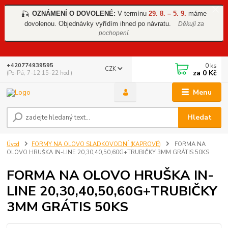
OZNÁMENÍ O DOVOLENÉ:
V termínu
29. 8. – 5. 9.
máme
🎣
dovolenou. Objednávky vyřídím ihned po návratu.
Děkuji za
pochopení.
0
ks
+420774939595
CZK
za
0 Kč
(Po-Pá, 7-12 15-22 hod.)
Menu
Hledat
Úvod
FORMY NA OLOVO SLADKOVODNÍ (KAPROVÉ)
FORMA NA
OLOVO HRUŠKA IN-LINE 20,30,40,50,60G+TRUBIČKY 3MM GRÁTIS 50KS
FORMA NA OLOVO HRUŠKA IN-
LINE 20,30,40,50,60G+TRUBIČKY
3MM GRÁTIS 50KS