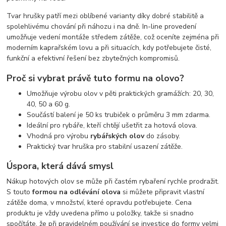
Tvar hrušky patří mezi oblíbené varianty díky dobré stabilitě a
spolehlivému chování při náhozu i na dně. In-line provedení
umožňuje vedení montáže středem zátěže, což oceníte zejména při
moderním kaprařském lovu a při situacích, kdy potřebujete čisté,
funkční a efektivní řešení bez zbytečných kompromisů.
Proč si vybrat právě tuto formu na olovo?
Umožňuje výrobu olov v pěti praktických gramážích: 20, 30,
40, 50 a 60 g.
Součástí balení je 50 ks trubiček o průměru 3 mm zdarma.
Ideální pro rybáře, kteří chtějí ušetřit za hotová olova.
Vhodná pro výrobu
rybářských olov
do zásoby.
Praktický tvar hruška pro stabilní usazení zátěže.
Úspora, která dává smysl
Nákup hotových olov se může při častém rybaření rychle prodražit.
S touto
formou na odlévání olova
si můžete připravit vlastní
zátěže doma, v množství, které opravdu potřebujete. Cena
produktu je vždy uvedena přímo u položky, takže si snadno
spočítáte, že při pravidelném používání se investice do formy velmi