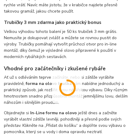
rychle vrátí. Navíc máte jistotu, že v krabičce najdete přesně
takovou gramáž, jakou chcete použít.
Trubičky 3 mm zdarma jako praktický bonus
Velkou výhodou tohoto balení je 50 ks trubiček 3 mm grátis.
Nemusíte je dokupovat zvlášť a můžete se rovnou pustit do
výroby. Trubičky pomáhají vytvořit průchozí otvor pro in-line
montáž, díky čemuž je výsledné olovo připravené k použití v
moderních rybářských sestavách.
Vhodné pro začátečníky i zkušené rybáře
Ať už s odléváním teprve začínáte, nebo si zátěže vyrábíte
pravidelně,
forma na olovo hruška
vám nabídne jednoduchý a
praktický způsob, jak rozšířit svou rybářskou výbavu. Díky různým
hmotnostem snadno přizpůsobíte montáž jemnějšímu lovu, delším
náhozům i silnějším proudům.
Objednejte si
In-Line formu na olovo
ještě dnes a začněte
vyrábět vlastní zátěže levněji, pohodlněji a přesně podle svých
představ. Klikněte na „Přidat do košíku“ a doplňte svou výbavu o
pomocníka, který se u vody i doma opravdu neztratí.