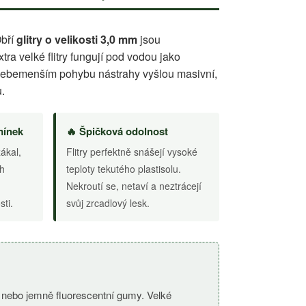
Obří
glitry o velikosti 3,0 mm
jsou
ra velké flitry fungují pod vodou jako
i sebemenším pohybu nástrahy vyšlou masivní,
.
mínek
🔥 Špičková odolnost
zákal,
Flitry perfektně snášejí vysoké
ch
teploty tekutého plastisolu.
Nekroutí se, netaví a neztrácejí
sti.
svůj zrcadlový lesk.
é nebo jemně fluorescentní gumy. Velké