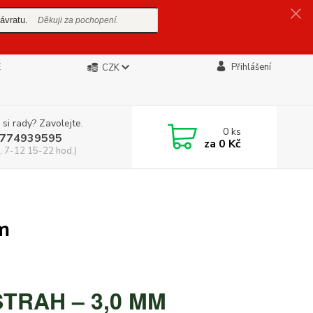
ávratu.
Děkuji za pochopení.
E
Přihlášení
CZK
 si rady? Zavolejte.
0
ks
774939595
za
0 Kč
, 7-12 15-22 hod.)
m
TRAH – 3,0 MM