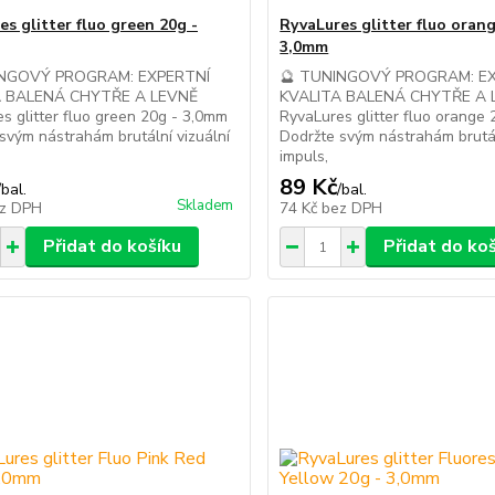
es glitter fluo green 20g -
RyvaLures glitter fluo orang
3,0mm
INGOVÝ PROGRAM: EXPERTNÍ
🔮 TUNINGOVÝ PROGRAM: E
A BALENÁ CHYTŘE A LEVNĚ
KVALITA BALENÁ CHYTŘE A 
s glitter fluo green 20g - 3,0mm
RyvaLures glitter fluo orange
svým nástrahám brutální vizuální
Dodržte svým nástrahám brutál
impuls,
89 Kč
/
bal.
/
bal.
Skladem
z DPH
74 Kč
bez DPH
Přidat do košíku
Přidat do ko