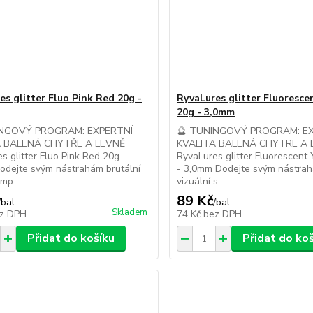
es glitter Fluo Pink Red 20g -
RyvaLures glitter Fluoresce
20g - 3,0mm
INGOVÝ PROGRAM: EXPERTNÍ
🔮 TUNINGOVÝ PROGRAM: E
A BALENÁ CHYTŘE A LEVNĚ
KVALITA BALENÁ CHYTRE A 
s glitter Fluo Pink Red 20g -
RyvaLures glitter Fluorescent
odejte svým nástrahám brutální
- 3,0mm Dodejte svým nástrah
 imp
vizuální s
89 Kč
/
bal.
/
bal.
Skladem
z DPH
74 Kč
bez DPH
Přidat do košíku
Přidat do ko