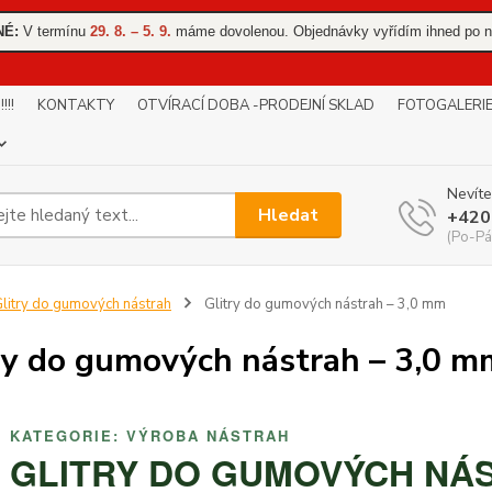
NÉ:
V termínu
29. 8. – 5. 9.
máme dovolenou. Objednávky vyřídím ihned po n
!!
KONTAKTY
OTVÍRACÍ DOBA -PRODEJNÍ SKLAD
FOTOGALERI
Nevíte
Hledat
+420
(Po-Pá
litry do gumových nástrah
Glitry do gumových nástrah – 3,0 mm
ry do gumových nástrah – 3,0 m
KATEGORIE: VÝROBA NÁSTRAH
GLITRY DO GUMOVÝCH NÁS