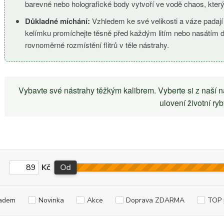
barevné nebo holografické body vytvoří ve vodě chaos, který
Důkladné míchání:
Vzhledem ke své velikosti a váze padají ty
kelímku promíchejte těsně před každým litím nebo nasátím do v
rovnoměrné rozmístění flitrů v těle nástrahy.
Vybavte své nástrahy těžkým kalibrem. Vyberte si z naší 
ulovení životní ryb
Kč
Od
adem
Novinka
Akce
Doprava ZDARMA
TOP 