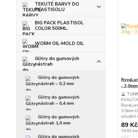
TEKUTÉ BARVY DO
PLASTISOLU
BIG PACK PLASTISOL
COLOR 500ML.
WORM OIL-MOLD OIL
Glitry do gumových
nástrah
Glitry do gumových
RyvaLure
nástrah – 0,2 mm
- 3,0mm
🔮 TUN
Glitry do gumových
KVALIT
nástrah – 0,4 mm
RyvaLure
3,0mm D
vizuální 
Glitry do gumových
nástrah 1,0 mm
89 Kč
74 Kč
be
Glitry do gumových