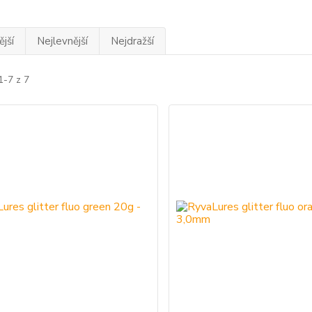
jší
Nejlevnější
Nejdražší
1-7 z 7