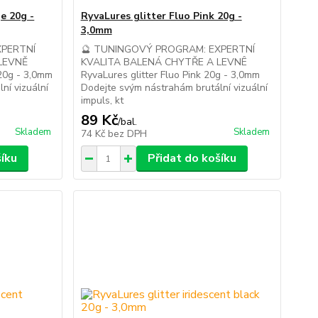
e 20g -
RyvaLures glitter Fluo Pink 20g -
3,0mm
XPERTNÍ
🔮 TUNINGOVÝ PROGRAM: EXPERTNÍ
LEVNĚ
KVALITA BALENÁ CHYTŘE A LEVNÊ
 20g - 3,0mm
RyvaLures glitter Fluo Pink 20g - 3,0mm
ní vizuální
Dodejte svým nástrahám brutální vizuální
impuls, kt
89 Kč
/
bal.
Skladem
Skladem
74 Kč
bez DPH
šíku
Přidat do košíku