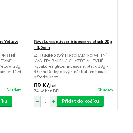
nt Yellow
RyvaLures glitter iridescent black 20g
- 3,0mm
XPERTNÍ
🔮 TUNINGOVÝ PROGRAM: EXPERTNÍ
LEVNĚ
KVALITA BALENÁ CHYTŘE A LEVNĚ
 Yellow 20g
RyvaLures glitter iridescent black 20g -
ám brutální
3,0mm Dodejte svým nástrahám luxusní
přírodní kont
89 Kč
/
bal.
Skladem
Skladem
74 Kč
bez DPH
šíku
Přidat do košíku