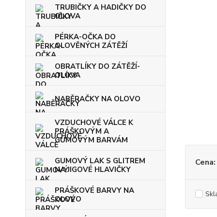
TRUBIČKY A HADIČKY DO
OLOVA
PÉRKA-OČKA DO
OLOVĚNÝCH ZÁTĚŽÍ
OBRATLÍKY DO ZÁTĚŽÍ-
OLOVA
NABĚRAČKY NA OLOVO
VZDUCHOVÉ VÁLCE K
PRÁŠKOVÝM A
GUMOVÝM BARVÁM
GUMOVÝ LAK S GLITREM
Cena:
NA JIGOVÉ HLAVIČKY
PRÁŠKOVÉ BARVY NA
Skl
OLOVO