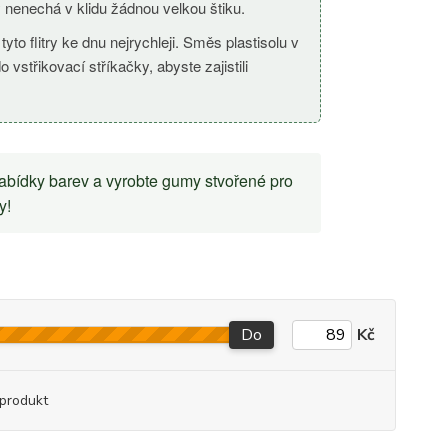
 nenechá v klidu žádnou velkou štiku.
to flitry ke dnu nejrychleji. Směs plastisolu v
střikovací stříkačky, abyste zajistili
nabídky barev a vyrobte gumy stvořené pro
y!
Do
Kč
produkt