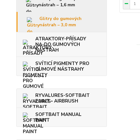
nástrah – 1,6 mm
Glitry do gumových
nástrah – 3,0 mm
ATRAKTORY-PŘÍSADY
NA-DO GUMOVÝCH
NÁSTRAH
SVÍTICÍ PIGMENTY PRO
GUMOVÉ NÁSTRAHY
RYVALURES-SOFTBAIT
PAINT - AIRBRUSH
SOFTBAIT MANUAL
PAINT