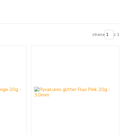
strana
z 1