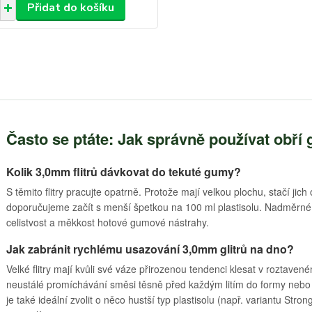
Přidat do košíku
Často se ptáte: Jak správně používat obří 
Kolik 3,0mm flitrů dávkovat do tekuté gumy?
S těmito flitry pracujte opatrně. Protože mají velkou plochu, stačí jic
doporučujeme začít s menší špetkou na 100 ml plastisolu. Nadměrné 
celistvost a měkkost hotové gumové nástrahy.
Jak zabránit rychlému usazování 3,0mm glitrů na dno?
Velké flitry mají kvůli své váze přirozenou tendenci klesat v roztavené
neustálé promíchávání směsi těsně před každým litím do formy nebo př
je také ideální zvolit o něco hustší typ plastisolu (např. variantu Str