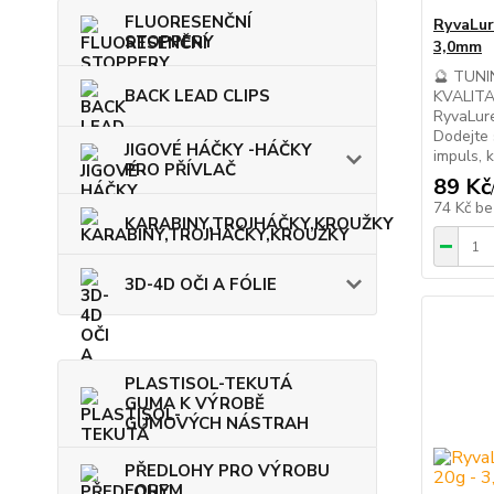
FLUORESENČNÍ
RyvaLur
STOPPERY
3,0mm
🔮 TUN
BACK LEAD CLIPS
KVALIT
RyvaLure
Dodejte 
JIGOVÉ HÁČKY -HÁČKY
impuls, k
PRO PŘÍVLAČ
89 Kč
74 Kč
be
KARABINY,TROJHÁČKY,KROUŽKY
3D-4D OČI A FÓLIE
PLASTISOL-TEKUTÁ
GUMA K VÝROBĚ
GUMOVÝCH NÁSTRAH
PŘEDLOHY PRO VÝROBU
FOREM