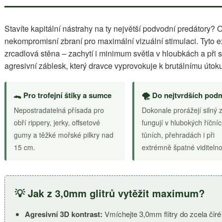
Stavíte kapitální nástrahy na ty největší podvodní predátory? 
nekompromisní zbraní pro maximální vizuální stimulaci. Tyto ext
zrcadlová stěna – zachytí i minimum světla v hloubkách a př
agresivní záblesk, který dravce vyprovokuje k brutálnímu útoku
🐊 Pro trofejní štiky a sumce
🌪️ Do nejtvrdších pod
Nepostradatelná přísada pro
Dokonale prorážejí silný 
obří rippery, jerky, offsetové
fungují v hlubokých říční
gumy a těžké mořské pilkry nad
tůních, přehradách i při
15 cm.
extrémně špatné viditelno
💡 Jak z 3,0mm glitrů vytěžit maximum?
Agresivní 3D kontrast:
Vmíchejte 3,0mm flitry do zcela čir