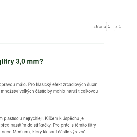
strana
z 1
glitry 3,0 mm?
h opravdu málo. Pro klasický efekt zrcadlových šupin
množství velkých částic by mohlo narušit celkovou
m plastisolu nejrychleji. Klíčem k úspěchu je
ed nasátím do stříkačky. Pro práci s těmito flitry
ong nebo Medium), který klesání částic výrazně