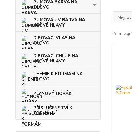
GUMOVÁ BARVA NA
OLOVO
Nejnově
GUMOVÁ UV BARVA NA
JIGOVÉ HLAVY
Zobrazuji 
DIPOVACÍ VLAS NA
OLOVO
DIPOVACÍ CHLUP NA
JIGOVÉ HLAVY
CHEMIE K FORMÁM NA
OLOVO
PLYNOVÝ HOŘÁK
PŘÍSLUŠENSTVÍ K
FORMÁM