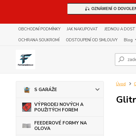
OZNÁMENÍ O DOVOLE
🎣
OBCHODNÍ PODMÍNKY
JAK NAKUPOVAT
JEDNOU A DOST !!
OCHRANA SOUKROMÍ
ODSTOUPENÍ OD SMLOUVY
Blog
Úvod
G
S GARÁŽE
Glit
VÝPRODEJ NOVÝCH A
POUŽITÝCH FOREM
FEEDEROVÉ FORMY NA
OLOVA