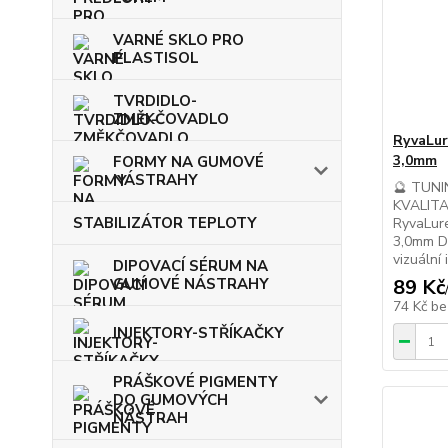
VARNÉ SKLO PRO
PLASTISOL
TVRDIDLO-
ZMĚKČOVADLO
RyvaLur
3,0mm
FORMY NA GUMOVÉ
NÁSTRAHY
🔮 TUN
KVALIT
STABILIZÁTOR TEPLOTY
RyvaLure
3,0mm D
vizuální
DIPOVACÍ SÉRUM NA
GUMOVÉ NÁSTRAHY
89 Kč
74 Kč
be
INJEKTORY-STŘÍKAČKY
PRÁŠKOVÉ PIGMENTY
DO GUMOVÝCH
NÁSTRAH