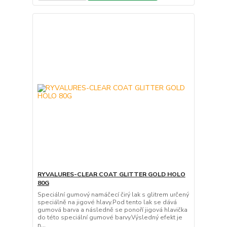
RYVALURES-CLEAR COAT GLITTER GOLD HOLO
80G
Speciální gumový namáčecí čirý lak s glitrem určený
speciálně na jigové hlavy.Pod tento lak se dává
gumová barva a následně se ponoří jigová hlavička
do této speciální gumové barvy.Výsledný efekt je
n...