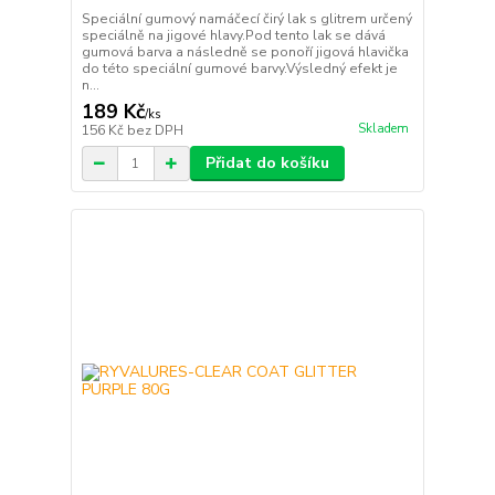
Speciální gumový namáčecí čirý lak s glitrem určený
speciálně na jigové hlavy.Pod tento lak se dává
gumová barva a následně se ponoří jigová hlavička
do této speciální gumové barvy.Výsledný efekt je
n...
189 Kč
/
ks
Skladem
156 Kč
bez DPH
Přidat do košíku