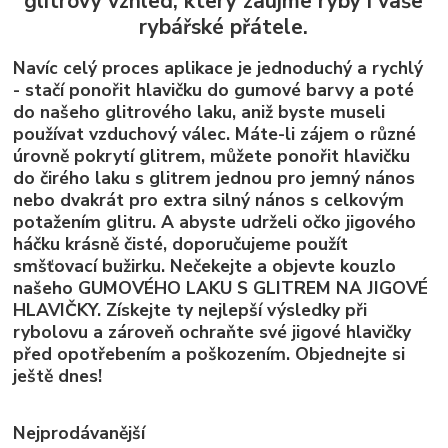
glitrový vzhled, který zaujme ryby i vaše
rybářské přátele.
Navíc celý proces aplikace je jednoduchý a rychlý
- stačí ponořit hlavičku do gumové barvy a poté
do našeho glitrového laku, aniž byste museli
používat vzduchový válec. Máte-li zájem o různé
úrovně pokrytí glitrem, můžete ponořit hlavičku
do čirého laku s glitrem jednou pro jemný nános
nebo dvakrát pro extra silný nános s celkovým
potažením glitru. A abyste udrželi očko jigového
háčku krásně čisté, doporučujeme použít
smšťovací bužirku. Nečekejte a objevte kouzlo
našeho GUMOVÉHO LAKU S GLITREM NA JIGOVÉ
HLAVIČKY. Získejte ty nejlepší výsledky při
rybolovu a zároveň ochraňte své jigové hlavičky
před opotřebením a poškozením. Objednejte si
ještě dnes!
Nejprodávanější