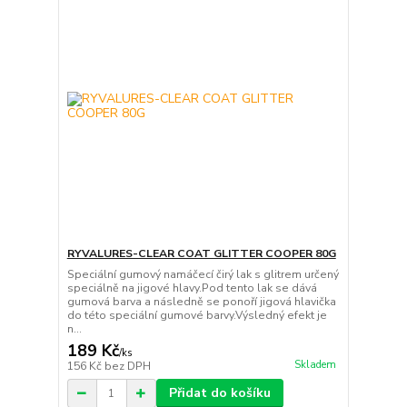
RYVALURES-CLEAR COAT GLITTER COOPER 80G
Speciální gumový namáčecí čirý lak s glitrem určený
speciálně na jigové hlavy.Pod tento lak se dává
gumová barva a následně se ponoří jigová hlavička
do této speciální gumové barvy.Výsledný efekt je
n...
189 Kč
/
ks
Skladem
156 Kč
bez DPH
Přidat do košíku