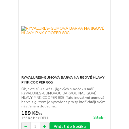
RYVALURES-GUMOVÁ BARVA NA JIGOVÉ HLAVY
PINK COOPER 80G
Objevte sílu a krásu jigových hlaviček s naší
RYVALURES-GUMOVOU BARVOU NA JIGOVÉ
HLAVY PINK COOPER 80G. Tato inovativní gumová
barva s glitrem je vytvořena pro ty, kteří chtějí svým
nástrahám dodat ne...
189 Kč
/
ks
Skladem
156 Kč
bez DPH
Přidat do košíku