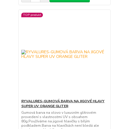
TOP produkt
RYVALURES-GUMOVÁ BARVA NA JIGOVÉ HLAVY
SUPER UV ORANGE GLITER
Gumová barva na olovo v luxusním glitrovém
provedení s vlastnostmi UV s obsahem
80g.Používáme na jigové hlavičky s bílým
podkladem.Barva na hlavičkách není bledá ale