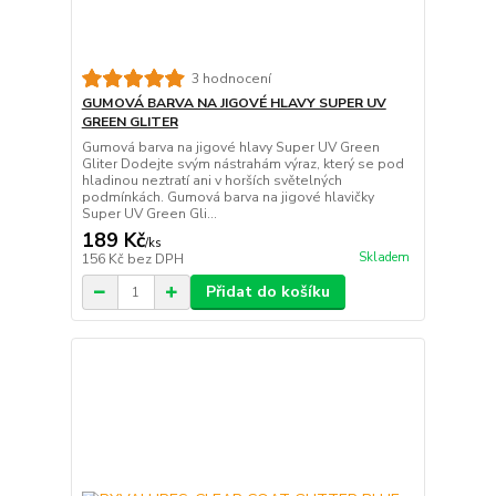
3 hodnocení
GUMOVÁ BARVA NA JIGOVÉ HLAVY SUPER UV
GREEN GLITER
Gumová barva na jigové hlavy Super UV Green
Gliter Dodejte svým nástrahám výraz, který se pod
hladinou neztratí ani v horších světelných
podmínkách. Gumová barva na jigové hlavičky
Super UV Green Gli...
189 Kč
/
ks
Skladem
156 Kč
bez DPH
Přidat do košíku