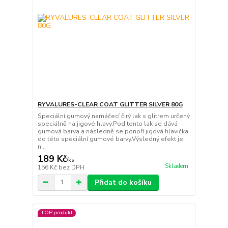
RYVALURES-CLEAR COAT GLITTER SILVER 80G
Speciální gumový namáčecí čirý lak s glitrem určený
speciálně na jigové hlavy.Pod tento lak se dává
gumová barva a následně se ponoří jigová hlavička
do této speciální gumové barvy.Výsledný efekt je
n...
189 Kč
/
ks
Skladem
156 Kč
bez DPH
Přidat do košíku
TOP produkt