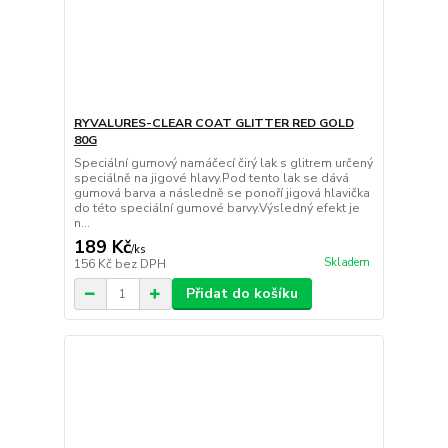
RYVALURES-CLEAR COAT GLITTER RED GOLD
80G
Speciální gumový namáčecí čirý lak s glitrem určený
speciálně na jigové hlavy.Pod tento lak se dává
gumová barva a následně se ponoří jigová hlavička
do této speciální gumové barvy.Výsledný efekt je
n...
189 Kč
/
ks
Skladem
156 Kč
bez DPH
Přidat do košíku