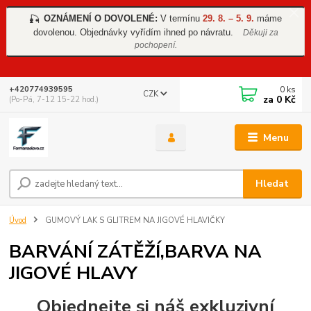
OZNÁMENÍ O DOVOLENÉ:
V termínu
29. 8. – 5. 9.
máme
🎣
dovolenou. Objednávky vyřídím ihned po návratu.
Děkuji za
pochopení.
0
ks
+420774939595
CZK
za
0 Kč
(Po-Pá, 7-12 15-22 hod.)
Menu
Hledat
Úvod
GUMOVÝ LAK S GLITREM NA JIGOVÉ HLAVIČKY
BARVÁNÍ ZÁTĚŽÍ,BARVA NA
JIGOVÉ HLAVY
Objednejte si náš exkluzivní