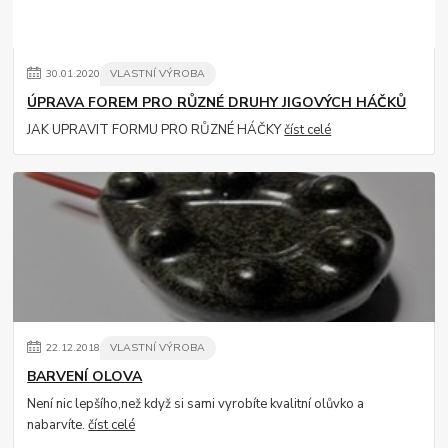
30
.
01
.
2020
VLASTNÍ VÝROBA
ÚPRAVA FOREM PRO RŮZNÉ DRUHY JIGOVÝCH HÁČKŮ
JAK UPRAVIT FORMU PRO RŮZNÉ HÁČKY
číst celé
22
.
12
.
2018
VLASTNÍ VÝROBA
BARVENÍ OLOVA
Není nic lepšího,než když si sami vyrobíte kvalitní olůvko a
nabarvíte.
číst celé