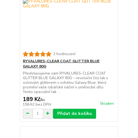
1 hodnocení
RYVALURES-CLEAR COAT GLITTER BLUE
GALAXY 80G
Představujeme vám RYVALURES-CLEAR COAT
GLITTER BLUE GALAXY 80G – revoluční čirý lak s
oslnivým glitterem v odstínu Galaxy Blue, který
promění vaše rybářské náčiní v umělecké dílo.
Tento speciální lak ...
189 Kč
/
ks
Skladem
156 Kč
bez DPH
Přidat do košíku