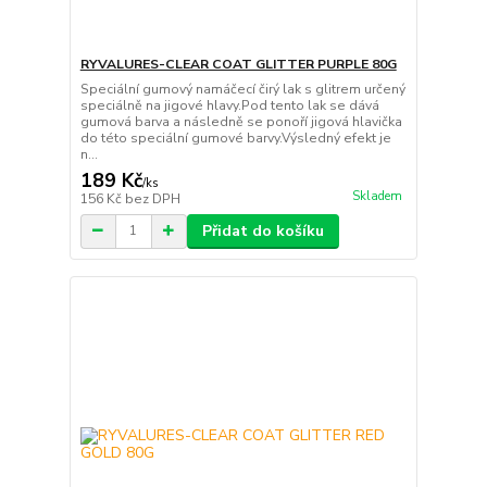
RYVALURES-CLEAR COAT GLITTER PURPLE 80G
Speciální gumový namáčecí čirý lak s glitrem určený
speciálně na jigové hlavy.Pod tento lak se dává
gumová barva a následně se ponoří jigová hlavička
do této speciální gumové barvy.Výsledný efekt je
n...
189 Kč
/
ks
Skladem
156 Kč
bez DPH
Přidat do košíku