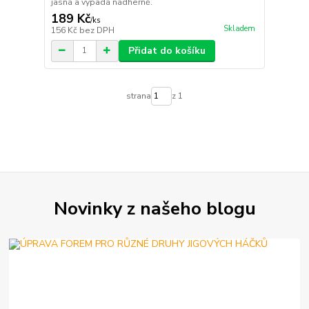
jasná a vypadá nádherně.
189 Kč
/
ks
Skladem
156 Kč
bez DPH
Přidat do košíku
strana
z 1
Novinky z našeho blogu