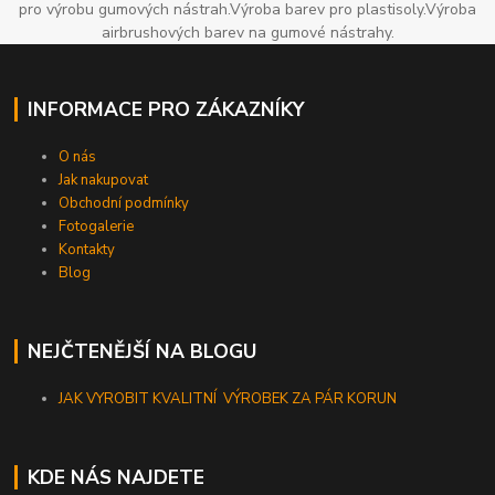
pro výrobu gumových nástrah.Výroba barev pro plastisoly.Výroba
airbrushových barev na gumové nástrahy.
INFORMACE PRO ZÁKAZNÍKY
O nás
Jak nakupovat
Obchodní podmínky
Fotogalerie
Kontakty
Blog
NEJČTENĚJŠÍ NA BLOGU
JAK VYROBIT KVALITNÍ VÝROBEK ZA PÁR KORUN
KDE NÁS NAJDETE