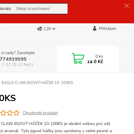
ávratu.
Děkuji za pochopení.
E
Přihlášení
CZK
 si rady? Zavolejte.
0
ks
774939595
za
0 Kč
, 7-12 15-22 hod.)
EAGLE CLAW JIGOVÝ HÁČEK 10-100KS
0KS
Ohodnotit produkt
CLAW JIGOVÝ HÁČEK 10-100KS je ideální volbou pro váš
ký arzenál. Tyto jigové háčky jsou vyrobeny z velmi pevné a