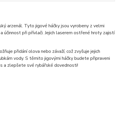
arzenál. Tyto jigové háčky jsou vyrobeny z velmi
účinnost při přívlači. Jejich laserem ostřené hroty zajistí
žňuje přidání olova nebo závaží, což zvyšuje jejich
bkám vody. S těmito jigovými háčky budete připraveni
dnes a zlepšete své rybářské dovednosti!