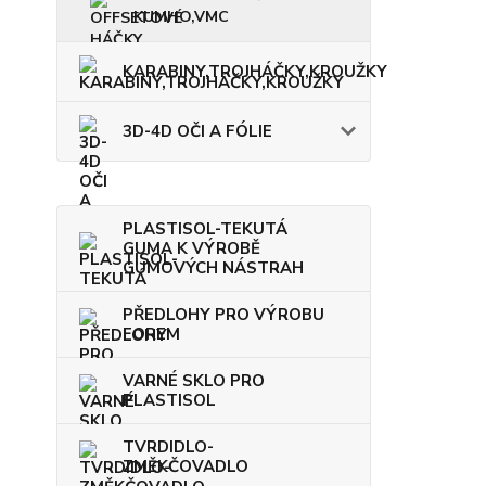
KUMHO,VMC
KARABINY,TROJHÁČKY,KROUŽKY
3D-4D OČI A FÓLIE
PLASTISOL-TEKUTÁ
GUMA K VÝROBĚ
GUMOVÝCH NÁSTRAH
PŘEDLOHY PRO VÝROBU
FOREM
VARNÉ SKLO PRO
PLASTISOL
TVRDIDLO-
ZMĚKČOVADLO