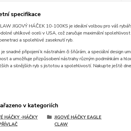
tní specifikace
AW JIGOVÝ HÁČEK 10-100KS je ideální volbou pro váš rybářský 
dolné uhlíkové oceli v USA, což zaručuje maximální spolehlivost a 
í penetraci a spolehlivé zaseknutí ryb.
 je snadné připojení k nástrahám či šňůrám, a speciální design umo
nost a umožňuje přizpůsobení nástrahy různým podmínkám a hlou
tších a silnějších ryb s jistotou a spolehlivostí. Nakupte ještě 
zařazeno v kategoriích
VÉ HÁČKY -HÁČKY
JIGOVÉ HÁČKY EAGLE
PŘÍVLAČ
CLAW