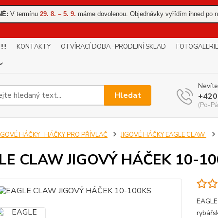
NÉ:
V termínu
29. 8. – 5. 9.
máme dovolenou. Objednávky vyřídím ihned po n
!!
KONTAKTY
OTVÍRACÍ DOBA -PRODEJNÍ SKLAD
FOTOGALERI
Nevíte
Hledat
+420
(Po-Pá
JIGOVÉ HÁČKY -HÁČKY PRO PŘÍVLAČ
JIGOVÉ HÁČKY EAGLE CLAW
LE CLAW JIGOVÝ HÁČEK 10-10
EAGLE 
rybářs