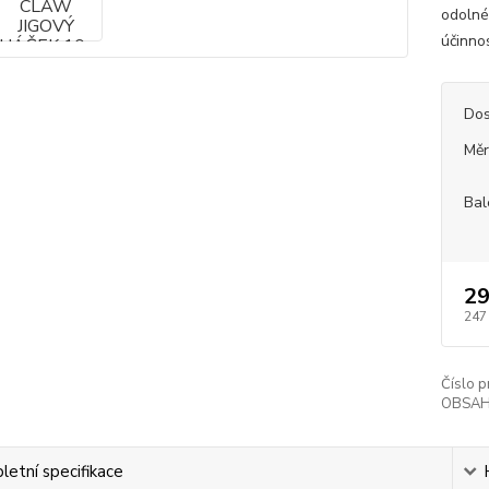
odolné
účinnos
Dos
Měr
Bal
29
247
Číslo p
OBSAH
etní specifikace