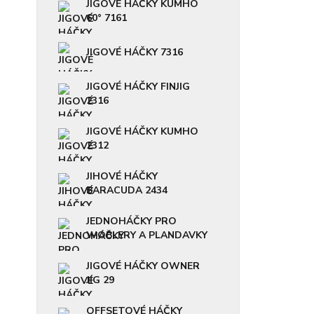
JIGOVÉ HÁČKY KUMHO
60° 7161
JIGOVÉ HÁČKY 7316
JIGOVÉ HÁČKY FINJIG
2316
JIGOVÉ HÁČKY KUMHO
2312
JIHOVÉ HÁČKY
BARACUDA 2434
JEDNOHÁČKY PRO
WOBLERY A PLANDAVKY
JIGOVÉ HÁČKY OWNER
JIG 29
OFFSETOVÉ HÁČKY