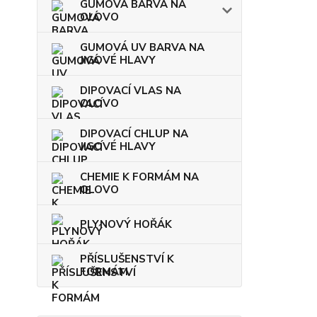
GUMOVÁ BARVA NA
OLOVO
GUMOVÁ UV BARVA NA
JIGOVÉ HLAVY
DIPOVACÍ VLAS NA
OLOVO
DIPOVACÍ CHLUP NA
JIGOVÉ HLAVY
CHEMIE K FORMÁM NA
OLOVO
PLYNOVÝ HOŘÁK
PŘÍSLUŠENSTVÍ K
FORMÁM