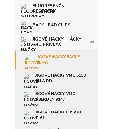
FLUORESENČNÍ
STOPPERY
BACK LEAD CLIPS
JIGOVÉ HÁČKY -HÁČKY
PRO PŘÍVLAČ
JIGOVÉ HÁČKY EAGLE
CLAW
JIGOVÉ HÁČKY VMC 5150
BN A RD
JIGOVÉ HÁČKY VMC
ABERDEN 9147
JIGOVÉ HÁČKY 60° VMC
7161