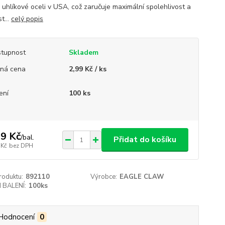
 uhlíkové oceli v USA, což zaručuje maximální spolehlivost a
t...
celý popis
tupnost
Skladem
ná cena
2,99 Kč / ks
ení
100 ks
9 Kč
/
bal.
Přidat do košíku
 Kč
bez DPH
roduktu:
892110
Výrobce:
EAGLE CLAW
 BALENÍ:
100ks
Hodnocení
0