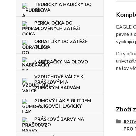
TRUBIČKY A HADIČKY DO
OLOVA
Komple
PÉRKA-OČKA DO
EAGLE CL
OLOVĚNÝCH ZÁTĚŽÍ
pevné a o
vynikajíc
OBRATLÍKY DO ZÁTĚŽÍ-
OLOVA
Díky očku
univerzál
NABĚRAČKY NA OLOVO
na lov vě
VZDUCHOVÉ VÁLCE K
PRÁŠKOVÝM A
GUMOVÝM BARVÁM
GUMOVÝ LAK S GLITREM
NA JIGOVÉ HLAVIČKY
Zboží 
PRÁŠKOVÉ BARVY NA
JIGO
OLOVO
PRO 