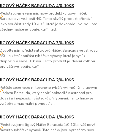
JIGOVÝ HÁČEK BARACUDA 4/0-10KS
Představujeme vám náš nový produkt - Jigový Háček
Baracuda ve velikosti 4/0. Tento skvělý produkt přichází
jako součást sady 10 kusů, která je dokonalou volbou pro
všechny nadšené rybáře, kteří hled...
JIGOVÝ HÁČEK BARACUDA 3/0-10KS
Dovolte nám představit Jigový Háček Baracuda ve velikosti
3/0, unikátní součást rybářské výbavy, která je nyní k
dispozici v sadě 10 kusů. Tento produkt je ideální volbou
pro vášnivé rybáře, kteří h...
JIGOVÝ HÁČEK BARACUDA 2/0-10KS
Potěšte sebe nebo milovaného rybáře výjimečným Jigovým
Háčkem Baracuda, který nabízí pokročilé vlastnosti pro
dosažení nejlepších výsledků při rybaření. Tento háček je
vyráběn s maximální pevností a...
JIGOVÝ HÁČEK BARACUDA 1/0-10KS
Představujeme Jigový Háček Baracuda 1/0-10ks, váš nový
favorit v rybářské výbavě. Tyto háčky jsou vyznačeny svou