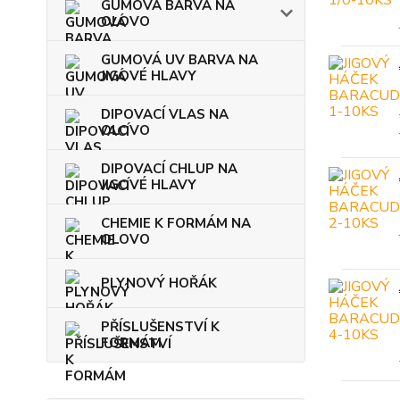
GUMOVÁ BARVA NA
OLOVO
GUMOVÁ UV BARVA NA
JIGOVÉ HLAVY
DIPOVACÍ VLAS NA
OLOVO
DIPOVACÍ CHLUP NA
JIGOVÉ HLAVY
CHEMIE K FORMÁM NA
OLOVO
PLYNOVÝ HOŘÁK
PŘÍSLUŠENSTVÍ K
FORMÁM