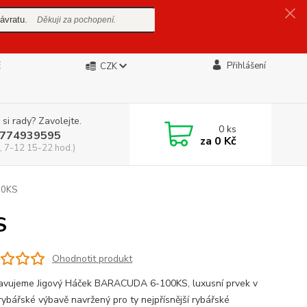
ávratu.
Děkuji za pochopení.
E
Přihlášení
CZK
 si rady? Zavolejte.
0
ks
774939595
za
0 Kč
, 7-12 15-22 hod.)
00KS
S
Ohodnotit produkt
avujeme Jigový Háček BARACUDA 6-100KS, luxusní prvek v
rybářské výbavě navržený pro ty nejpřísnější rybářské