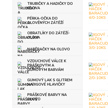
TRUBIČKY A HADIČKY DO
OLOVA
PÉRKA-OČKA DO
OLOVĚNÝCH ZÁTĚŽÍ
OBRATLÍKY DO ZÁTĚŽÍ-
OLOVA
NABĚRAČKY NA OLOVO
VZDUCHOVÉ VÁLCE K
PRÁŠKOVÝM A
GUMOVÝM BARVÁM
GUMOVÝ LAK S GLITREM
NA JIGOVÉ HLAVIČKY
PRÁŠKOVÉ BARVY NA
OLOVO