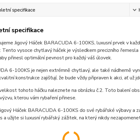
etní specifikace
tní specifikace
ujeme Jigový Háček BARACUDA 6-100KS, luxusní prvek v každé r
 Tento vysoce chytlavý háček je výsledkem precizního řemesla a
aby přinesl optimální pevnost pro každý váš úlovek.
 6-100KS je nejen extrémně chytlavý, ale také nádherně vyrob
kvalitní konstrukce zajišťují, že bude vždy připraven k akci, ať už 
elikost tohoto háčku naleznete na obrázku č.2. Toto balení obs
 výzvu, kterou vám rybaření přinese.
 Jigový Háček BARACUDA 6-100KS do své rybářské výbavy a zažij
s a užijte si luxusní rybářský zážitek, na který nikdy nezapomene