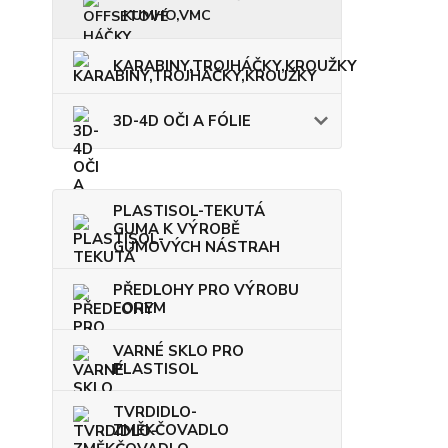
KUMHO,VMC
KARABINY,TROJHÁČKY,KROUŽKY
3D-4D OČI A FÓLIE
PLASTISOL-TEKUTÁ
GUMA K VÝROBĚ
GUMOVÝCH NÁSTRAH
PŘEDLOHY PRO VÝROBU
FOREM
VARNÉ SKLO PRO
PLASTISOL
TVRDIDLO-
ZMĚKČOVADLO