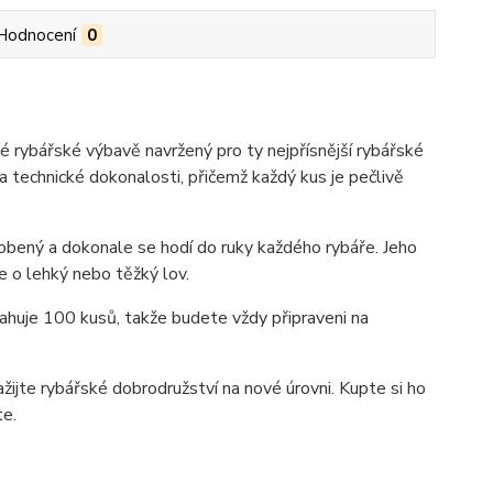
Hodnocení
0
ybářské výbavě navržený pro ty nejpřísnější rybářské
 technické dokonalosti, přičemž každý kus je pečlivě
ený a dokonale se hodí do ruky každého rybáře. Jeho
jde o lehký nebo těžký lov.
ahuje 100 kusů, takže budete vždy připraveni na
te rybářské dobrodružství na nové úrovni. Kupte si ho
te.