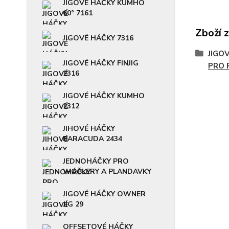
JIGOVÉ HÁČKY KUMHO
60° 7161
Zboží 
JIGOVÉ HÁČKY 7316
JIGO
JIGOVÉ HÁČKY FINJIG
PRO 
2316
JIGOVÉ HÁČKY KUMHO
2312
JIHOVÉ HÁČKY
BARACUDA 2434
JEDNOHÁČKY PRO
WOBLERY A PLANDAVKY
JIGOVÉ HÁČKY OWNER
JIG 29
OFFSETOVÉ HÁČKY