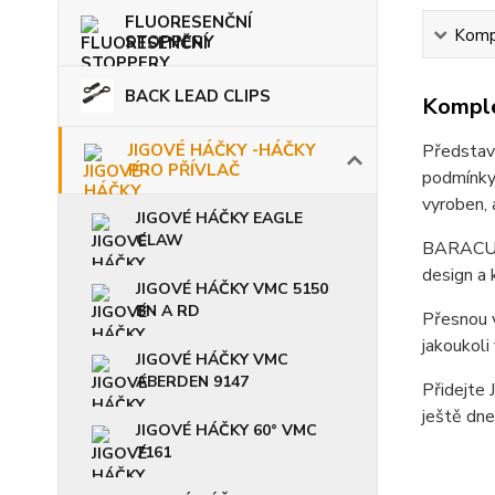
FLUORESENČNÍ
Kompl
STOPPERY
BACK LEAD CLIPS
Komple
JIGOVÉ HÁČKY -HÁČKY
Představ
PRO PŘÍVLAČ
podmínky.
vyroben, 
JIGOVÉ HÁČKY EAGLE
CLAW
BARACUDA
design a 
JIGOVÉ HÁČKY VMC 5150
BN A RD
Přesnou v
jakoukoli
JIGOVÉ HÁČKY VMC
ABERDEN 9147
Přidejte
ještě dne
JIGOVÉ HÁČKY 60° VMC
7161