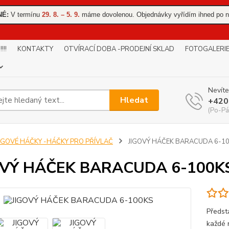
NÉ:
V termínu
29. 8. – 5. 9.
máme dovolenou. Objednávky vyřídím ihned po n
!!
KONTAKTY
OTVÍRACÍ DOBA -PRODEJNÍ SKLAD
FOTOGALERI
Nevíte
Hledat
+420
(Po-Pá
JIGOVÉ HÁČKY -HÁČKY PRO PŘÍVLAČ
JIGOVÝ HÁČEK BARACUDA 6-1
OVÝ HÁČEK BARACUDA 6-100K
Předst
každé 