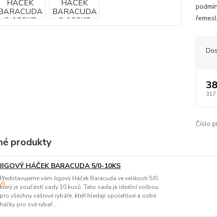
podmín
řemesl
Dos
38
317
Číslo p
é produkty
JIGOVÝ HÁČEK BARACUDA 5/0-10KS
Představujeme vám Jigový Háček Baracuda ve velikosti 5/0,
který je součástí sady 10 kusů. Tato sada je ideální volbou
pro všechny vášnivé rybáře, kteří hledají spolehlivé a ostré
háčky pro své rybař...