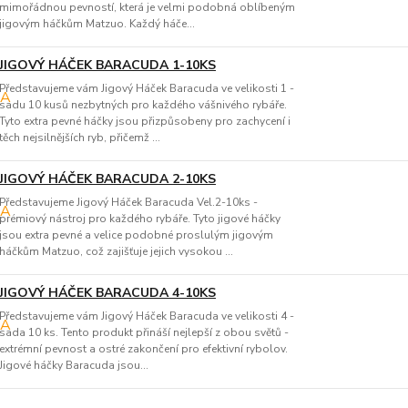
mimořádnou pevností, která je velmi podobná oblíbeným
jigovým háčkům Matzuo. Každý háče...
JIGOVÝ HÁČEK BARACUDA 1-10KS
Představujeme vám Jigový Háček Baracuda ve velikosti 1 -
sadu 10 kusů nezbytných pro každého vášnivého rybáře.
Tyto extra pevné háčky jsou přizpůsobeny pro zachycení i
těch nejsilnějších ryb, přičemž ...
JIGOVÝ HÁČEK BARACUDA 2-10KS
Představujeme Jigový Háček Baracuda Vel.2-10ks -
prémiový nástroj pro každého rybáře. Tyto jigové háčky
jsou extra pevné a velice podobné proslulým jigovým
háčkům Matzuo, což zajišťuje jejich vysokou ...
JIGOVÝ HÁČEK BARACUDA 4-10KS
Představujeme vám Jigový Háček Baracuda ve velikosti 4 -
sada 10 ks. Tento produkt přináší nejlepší z obou světů -
extrémní pevnost a ostré zakončení pro efektivní rybolov.
Jigové háčky Baracuda jsou...