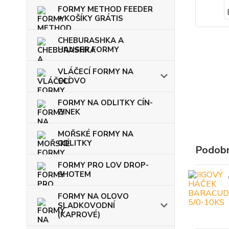
FORMY METHOD FEEDER
+ KOŠÍKY GRÁTIS
CHEBURASHKA A
HAUSER FORMY
VLÁČECÍ FORMY NA
OLOVO
FORMY NA ODLITKY CÍN-
ZINEK
MOŘSKÉ FORMY NA
ODLITKY
Podobn
FORMY PRO LOV DROP-
SHOTEM
FORMY NA OLOVO
SLADKOVODNÍ
(KAPROVÉ)