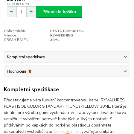
82 Kč
bez DPH
Přidat do košíku
Číslo produktu:
RYSTD100HONYELL
Výrobce:
RYVAFISHING
OBSAH BALENÍ:
30ML.
Kompletní specifikace
Hodnocení
0
Kompletní specifikace
Představujeme vám luxusní koncentrovanou barvu RYVALURES
PLASTISOL COLOR STANDART HONEY-YELLOW 30ML, která je
ideální pro výrobu gumových nástrah. Tato vysoce kvalitní barva
umožňuje vytváření barevně bohatých a živých nástrah. S
přidáváním po kapkách do horkého plastisolu dosáhnete
dokonalých výsledků. Buďte kreativní a vytvářejte unikátní