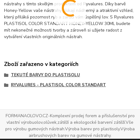
nástrahy s tímto skvělým produktem od Ryvalures. Díky barvě
Honey-Yellow vaše nástrahy získají nádherný a atraktivní vzhled,
který přiláká pozornost ryb a zaručí vám úspěšný lov. S Ryvalures
PLASTISOL COLOR STANDART HONEY-YELLOW 30ML budete
mít nekonečné možnosti tvorby a zároveň si užijete radost z
vytváření vlastních originálních nástrah.
Zboží zařazeno v kategoriích
TEKUTÉ BARVY DO PLASTISOLU
RYVALURES - PLASTISOL COLOR STANDART
FORMANAOLOVO.CZ-Komplexní prodej forem a příslušenství pro
vlastní výrobuolov,olůvek,zátěží a ekologocké barvení zátěží.Vše
pro výrobu gumových nástrah.Výroba barev pro plastisoly.Výroba
airbrushových barev na gumové nástrahy.