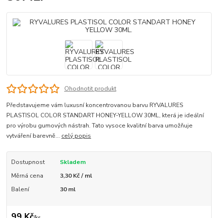
Ohodnotit produkt
Představujeme vám luxusní koncentrovanou barvu RYVALURES
PLASTISOL COLOR STANDART HONEY-YELLOW 30ML, která je ideální
pro výrobu gumových nástrah. Tato vysoce kvalitní barva umožňuje
vytváření barevně...
celý popis
Dostupnost
Skladem
Měrná cena
3,30 Kč / ml
Balení
30 ml
99 Kč
/
ks