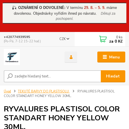
OZNÁMENÍ O DOVOLENÉ:
V termínu
29. 8. – 5. 9.
máme
🎣
dovolenou. Objednávky vyřídím ihned po návratu.
Děkuji za
pochopení.
0
ks
+420774939595
CZK
za
0 Kč
(Po-Pá, 7-12 15-22 hod.)
Menu
Hledat
Úvod
TEKUTÉ BARVY DO PLASTISOLU
RYVALURES PLASTISOL
COLOR STANDART HONEY YELLOW 30ML.
RYVALURES PLASTISOL COLOR
STANDART HONEY YELLOW
30ML.