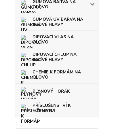
GUMOVÁ BARVA NA
OLOVO
GUMOVÁ UV BARVA NA
JIGOVÉ HLAVY
DIPOVACÍ VLAS NA
OLOVO
DIPOVACÍ CHLUP NA
JIGOVÉ HLAVY
CHEMIE K FORMÁM NA
OLOVO
PLYNOVÝ HOŘÁK
PŘÍSLUŠENSTVÍ K
FORMÁM