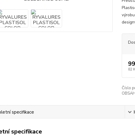
Předst
Plasti
výrobu
designy
Dos
99
82 
Číslo p
OBSAH
etní specifikace
tní specifikace