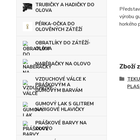
TRUBIČKY A HADIČKY DO
Představu
OLOVA
výrobu gu
PÉRKA-OČKA DO
horkého p
OLOVĚNÝCH ZÁTĚŽÍ
OBRATLÍKY DO ZÁTĚŽÍ-
OLOVA
NABĚRAČKY NA OLOVO
Zboží 
VZDUCHOVÉ VÁLCE K
TEKU
PRÁŠKOVÝM A
PLAS
GUMOVÝM BARVÁM
GUMOVÝ LAK S GLITREM
NA JIGOVÉ HLAVIČKY
PRÁŠKOVÉ BARVY NA
OLOVO