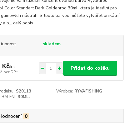
avujeme vám luxusní koncentrovanou barvu Ryvalures
sol Color Standart Dark Goldenrod 30ml, která je ideální pro
 gumových nástrah. S touto barvou můžete vytvářet unikátní
 a b...
celý popis
tupnost
skladem
 Kč
/
ks
Přidat do košíku
Kč
bez DPH
roduktu:
S20113
Výrobce:
RYVAFISHING
 BALENÍ:
30ML.
Hodnocení
0