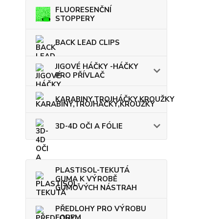
FLUORESENČNÍ
STOPPERY
BACK LEAD CLIPS
JIGOVÉ HÁČKY -HÁČKY
PRO PŘÍVLAČ
KARABINY,TROJHÁČKY,KROUŽKY
3D-4D OČI A FÓLIE
PLASTISOL-TEKUTÁ
GUMA K VÝROBĚ
GUMOVÝCH NÁSTRAH
PŘEDLOHY PRO VÝROBU
FOREM