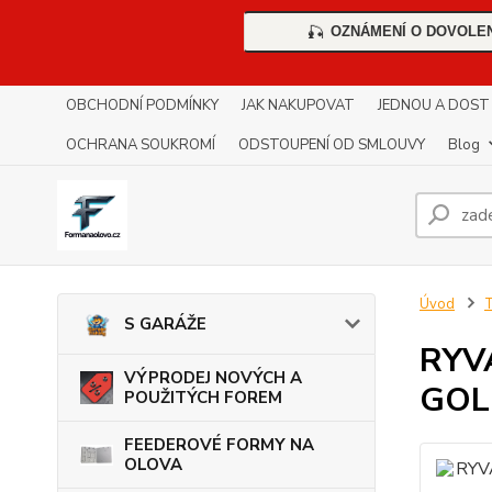
OZNÁMENÍ O DOVOLE
🎣
OBCHODNÍ PODMÍNKY
JAK NAKUPOVAT
JEDNOU A DOST !!
OCHRANA SOUKROMÍ
ODSTOUPENÍ OD SMLOUVY
Blog
Úvod
S GARÁŽE
RYV
VÝPRODEJ NOVÝCH A
GOL
POUŽITÝCH FOREM
FEEDEROVÉ FORMY NA
OLOVA