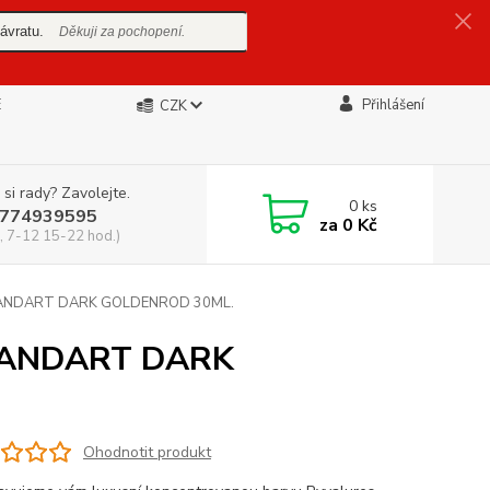
ávratu.
Děkuji za pochopení.
E
Přihlášení
CZK
 si rady? Zavolejte.
0
ks
774939595
za
0 Kč
, 7-12 15-22 hod.)
ANDART DARK GOLDENROD 30ML.
TANDART DARK
Ohodnotit produkt