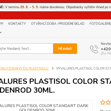
NÉ:
V termínu
29. 8. – 5. 9.
máme dovolenou. Objednávky vyřídím ihned po n
!!
KONTAKTY
OTVÍRACÍ DOBA -PRODEJNÍ SKLAD
FOTOGALERI
Nevíte
Hledat
+420
(Po-Pá
TEKUTÉ BARVY DO PLASTISOLU
RYVALURES PLASTISOL COLOR ST
ALURES PLASTISOL COLOR S
DENROD 30ML.