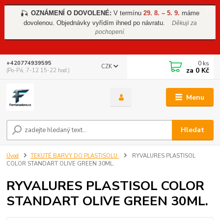
OZNÁMENÍ O DOVOLENÉ:
V termínu
29. 8. – 5. 9.
máme
🎣
dovolenou. Objednávky vyřídím ihned po návratu.
Děkuji za
pochopení.
0
ks
+420774939595
CZK
za
0 Kč
(Po-Pá, 7-12 15-22 hod.)
Menu
Hledat
Úvod
TEKUTÉ BARVY DO PLASTISOLU
RYVALURES PLASTISOL
COLOR STANDART OLIVE GREEN 30ML.
RYVALURES PLASTISOL COLOR
STANDART OLIVE GREEN 30ML.