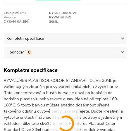
Číslo produktu:
RYSDT100OLIVE
Výrobce:
RYVAFISHING
OBSAH BALENÍ:
30ML.
Kompletní specifikace
Hodnocení
0
Kompletní specifikace
RYVALURES PLASTISOL COLOR STANDART OLIVE 30ML je
vaším tajným zbraněm pro vytváření unikátních a živých barev.
Tato koncentrovaná a hustá barva se dává po kapkách do
horkého plastisolu nebo tekuté gumy, ideálně při teplotě 160-
180°C. S touto barvou můžete snadno dosáhnout přesně
takového odstínu olivové barvy, jaký si přejete. Buďte kreativní a
vytvořte si vlastní návnadu nebo rybářské potřeby s jedinečným
vzhledem díky této skvělé barvě. S Ryvalures Plastisol Color
Standart Olive 30ml budou vaše rybářské produkty vypadat