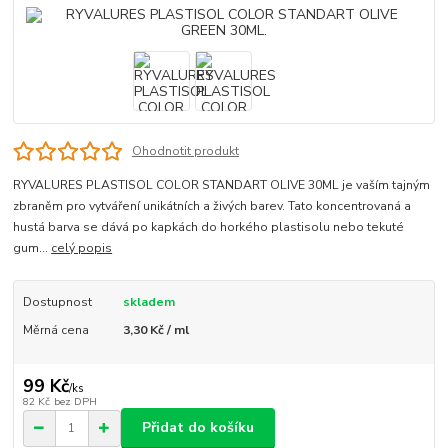
Ohodnotit produkt
RYVALURES PLASTISOL COLOR STANDART OLIVE 30ML je vaším tajným
zbraněm pro vytváření unikátních a živých barev. Tato koncentrovaná a
hustá barva se dává po kapkách do horkého plastisolu nebo tekuté
gum...
celý popis
Dostupnost
skladem
Měrná cena
3,30 Kč / ml
99 Kč
/
ks
82 Kč
bez DPH
Přidat do košíku