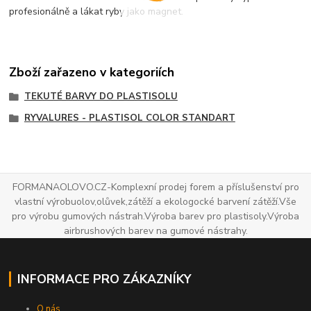
profesionálně a lákat ryby jako magnet.
Zboží zařazeno v kategoriích
TEKUTÉ BARVY DO PLASTISOLU
RYVALURES - PLASTISOL COLOR STANDART
FORMANAOLOVO.CZ-Komplexní prodej forem a příslušenství pro
vlastní výrobuolov,olůvek,zátěží a ekologocké barvení zátěží.Vše
pro výrobu gumových nástrah.Výroba barev pro plastisoly.Výroba
airbrushových barev na gumové nástrahy.
INFORMACE PRO ZÁKAZNÍKY
O nás