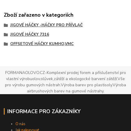
Zboží zařazeno v kategoriích
JIGOVÉ HÁČKY -HÁČKY PRO PŘÍVLAČ
JIGOVÉ HÁČKY 7316
OFFSETOVÉ HÁČKY KUMHO,VMC
FORMANAOLOVO.CZ-Komplexní prodej forem a příslušenství pro
vlastní výrobuolov,olůvek,zátěží a ekologocké barvení zátěží.Vše
pro výrobu gumových nástrah.Výroba barev pro plastisoly.Výroba
airbrushových barev na gumové nástrahy.
INFORMACE PRO ZÁKAZNÍKY
O nás
Jak nakupovat