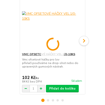
VMC OFSETOVÉ HÁČKY VEL.1/0-10KS
Vmc ofsetové háčky pro lov
VMC OFSETO
přívlačí,používáme na drop-shot nebo do
Vmc ofsetové
upravených gumových nástrah.
přívlačí,pou
upravených 
102 Kč
112 Kč
/
ks
/
ks
Skladem
84 Kč
bez DPH
93 Kč
bez D
Přidat do košíku