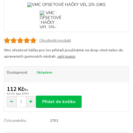
Ohodnotit produkt
Vmc ofsetové háčky pro lov přívlačí,používáme na drop-shot nebo do
upravených gumových nástrah.
celý popis
Dostupnost
Skladem
112 Kč
/
ks
93 Kč
bez DPH
Přidat do košíku
Číslo produktu:
2752