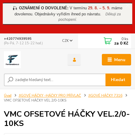
OZNÁMENÍ O DOVOLENÉ:
V termínu
29. 8. – 5. 9.
máme
🎣
dovolenou. Objednávky vyřídím ihned po návratu.
Děkuji za
pochopení.
0
ks
+420774939595
CZK
za
0 Kč
(Po-Pá, 7-12 15-22 hod.)
Menu
Hledat
Úvod
JIGOVÉ HÁČKY -HÁČKY PRO PŘÍVLAČ
JIGOVÉ HÁČKY 7316
VMC OFSETOVÉ HÁČKY VEL.2/0-10KS
VMC OFSETOVÉ HÁČKY VEL.2/0-
10KS