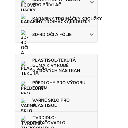
PRO PŘÍVLAČ
KARABINY,TROJHÁČKY,KROUŽKY
3D-4D OČI A FÓLIE
PLASTISOL-TEKUTÁ
GUMA K VÝROBĚ
GUMOVÝCH NÁSTRAH
PŘEDLOHY PRO VÝROBU
FOREM
VARNÉ SKLO PRO
PLASTISOL
TVRDIDLO-
ZMĚKČOVADLO