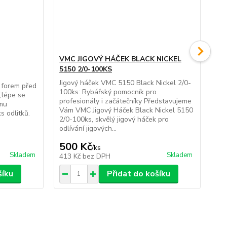
VMC JIGOVÝ HÁČEK BLACK NICKEL
5150 2/0-100KS
VM
10
Jigový háček VMC 5150 Black Nickel 2/0-
 forem před
100ks: Rybářský pomocník pro
í,lépe se
Pře
profesionály i začátečníky Představujeme
rmu
změ
Vám VMC Jigový Háček Black Nickel 5150
 odlitků.
VM
2/0-100ks, skvělý jigový háček pro
vyr
odlívání jigových...
kva
500 Kč
5
/
ks
Skladem
Skladem
413 Kč
bez DPH
45
šíku
Přidat do košíku