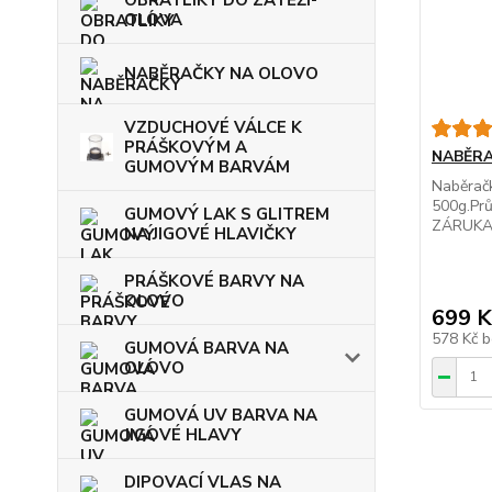
OBRATLÍKY DO ZÁTĚŽÍ-
OLOVA
NABĚRAČKY NA OLOVO
VZDUCHOVÉ VÁLCE K
PRÁŠKOVÝM A
NABĚRA
GUMOVÝM BARVÁM
Naběrač
500g.Pr
GUMOVÝ LAK S GLITREM
ZÁRUK
NA JIGOVÉ HLAVIČKY
PRÁŠKOVÉ BARVY NA
OLOVO
699 K
578 Kč
b
GUMOVÁ BARVA NA
OLOVO
GUMOVÁ UV BARVA NA
JIGOVÉ HLAVY
DIPOVACÍ VLAS NA