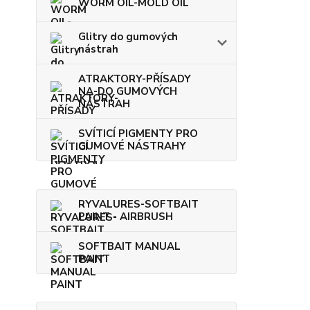
WORM OIL-MOLD OIL
Glitry do gumových
nástrah
ATRAKTORY-PŘÍSADY
NA-DO GUMOVÝCH
NÁSTRAH
SVÍTICÍ PIGMENTY PRO
GUMOVÉ NÁSTRAHY
RYVALURES-SOFTBAIT
PAINT - AIRBRUSH
SOFTBAIT MANUAL
PAINT