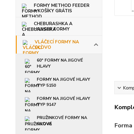
FORMY METHOD FEEDER
+ KOŠÍKY GRÁTIS
CHEBURASHKA A
HAUSER FORMY
VLÁČECÍ FORMY NA
OLOVO
60° FORMY NA JIGOVÉ
HLAVY
FORMY NA JIGOVÉ HLAVY
TYP 5150
Kompl
FORMY NA JIGOVÉ HLAVY
TYP 9147
Komple
PRUŽINKOVÉ FORMY NA
OLOVA
Forma 