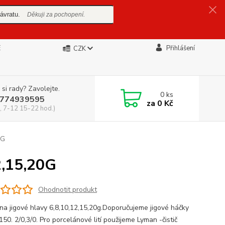
ávratu.
Děkuji za pochopení.
E
Přihlášení
CZK
 si rady? Zavolejte.
0
ks
774939595
za
0 Kč
, 7-12 15-22 hod.)
0G
,15,20G
Ohodnotit produkt
na jigové hlavy 6,8,10,12,15,20g.Doporučujeme jigové háčky
50. 2/0,3/0. Pro porcelánové lití použijeme Lyman -čistič