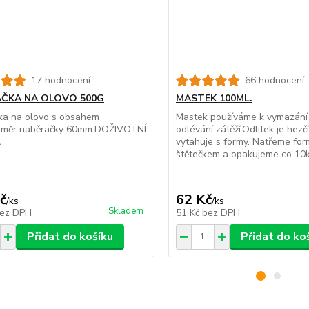
17 hodnocení
66 hodnocení
ČKA NA OLOVO 500G
MASTEK 100ML.
ka na olovo s obsahem
Mastek používáme k vymazání
ůměr naběračky 60mm.DOŽIVOTNÍ
odlévání zátěží.Odlitek je hezč
A
vytahuje s formy. Natřeme fo
štětečkem a opakujeme co 10ks
č
62 Kč
/
ks
/
ks
Skladem
ez DPH
51 Kč
bez DPH
Přidat do košíku
Přidat do ko