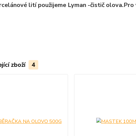
rcelánové lití použijeme Lyman -čistič olova.Pr
jící zboží
4