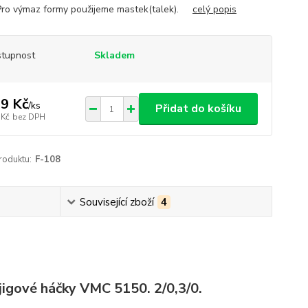
Pro výmaz formy použijeme mastek(talek).
celý popis
tupnost
Skladem
9 Kč
/
ks
Přidat do košíku
 Kč
bez DPH
roduktu:
F-108
Související zboží
4
jigové háčky VMC 5150. 2/0,3/0.