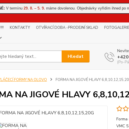
NÉ:
V termínu
29. 8. – 5. 9.
máme dovolenou. Objednávky vyřídím ihned po n
!!
KONTAKTY
OTVÍRACÍ DOBA -PRODEJNÍ SKLAD
FOTOGALERI
Nevíte
Hledat
+420
(Po-Pá
VLÁČECÍ FORMY NA OLOVO
FORMA NA JIGOVÉ HLAVY 6,8,10,12,15,2
A NA JIGOVÉ HLAVY 6,8,10,12
Forma 
VMC 51