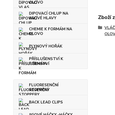
OLOVO
DIPOVACÍ CHLUP NA
Zboží 
JIGOVÉ HLAVY
VLÁČ
CHEMIE K FORMÁM NA
OLOVO
OLO
PLYNOVÝ HOŘÁK
PŘÍSLUŠENSTVÍ K
FORMÁM
FLUORESENČNÍ
STOPPERY
BACK LEAD CLIPS
JIGOVÉ HÁČKY -HÁČKY