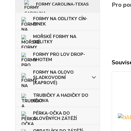
Pro po
FORMY CAROLINA-TEXAS
FORMY NA ODLITKY CÍN-
ZINEK
MOŘSKÉ FORMY NA
ODLITKY
FORMY PRO LOV DROP-
SHOTEM
Souvise
FORMY NA OLOVO
SLADKOVODNÍ
(KAPROVÉ)
TRUBIČKY A HADIČKY DO
OLOVA
PÉRKA-OČKA DO
OLOVĚNÝCH ZÁTĚŽÍ