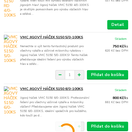
rybáře, kteří touží mít výhodu odlévání vlastních
537 Kč
bez DPH
jigových hlav! Jigový háček VMC 5150 4/0-100KS
je skvělým pomocníkem pro výrobu vláčecích hlav
a odlévá...
Detail
VMC JIGOVÝ HÁČEK 5150 5/0-100KS
Skladem
Nenechte si ujít tento fantastický produkt pro
750 Kč
/
ks
všechny rybáře a vášnivé milovníky rybolovu -
620 Kč
bez DPH
Jigový háček VMC 5150 5/0-100KS! Tento háček
představuje ideální řešení pro výrobu vláčecích
hlav a odlév...
Přidat do košíku
VMC JIGOVÝ HÁČEK 5150 6/0-100KS
Skladem
Jigový háček VMC 5150 6/0-100KS: Profesionální
800 Kč
/
ks
řešení pro všechny vášnivé rybáře a milovníky
661 Kč
bez DPH
vláčení! Představujeme vám Jigový háček VMC
5150 6/0-100KS, ideální společník pro každého,
kdo touží po d...
Přidat do košíku