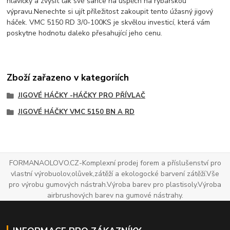
hlavičky a zvýšit tak své šance na úspěch na rybářskou
výpravu.Nenechte si ujít příležitost zakoupit tento úžasný jigový
háček. VMC 5150 RD 3/0-100KS je skvělou investicí, která vám
poskytne hodnotu daleko přesahující jeho cenu.
Zboží zařazeno v kategoriích
JIGOVÉ HÁČKY -HÁČKY PRO PŘÍVLAČ
JIGOVÉ HÁČKY VMC 5150 BN A RD
FORMANAOLOVO.CZ-Komplexní prodej forem a příslušenství pro
vlastní výrobuolov,olůvek,zátěží a ekologocké barvení zátěží.Vše
pro výrobu gumových nástrah.Výroba barev pro plastisoly.Výroba
airbrushových barev na gumové nástrahy.