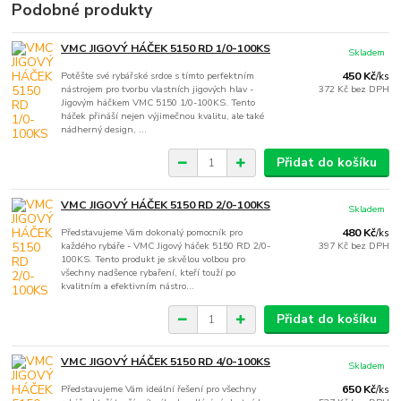
Podobné produkty
VMC JIGOVÝ HÁČEK 5150 RD 1/0-100KS
Skladem
Potěšte své rybářské srdce s tímto perfektním
450 Kč
/
ks
nástrojem pro tvorbu vlastních jigových hlav -
372 Kč
bez DPH
Jigovým háčkem VMC 5150 1/0-100KS. Tento
háček přináší nejen výjimečnou kvalitu, ale také
nádherný design, ...
Přidat do košíku
VMC JIGOVÝ HÁČEK 5150 RD 2/0-100KS
Skladem
Představujeme Vám dokonalý pomocník pro
480 Kč
/
ks
každého rybáře - VMC Jigový háček 5150 RD 2/0-
397 Kč
bez DPH
100KS. Tento produkt je skvělou volbou pro
všechny nadšence rybaření, kteří touží po
kvalitním a efektivním nástro...
Přidat do košíku
VMC JIGOVÝ HÁČEK 5150 RD 4/0-100KS
Skladem
Představujeme Vám ideální řešení pro všechny
650 Kč
/
ks