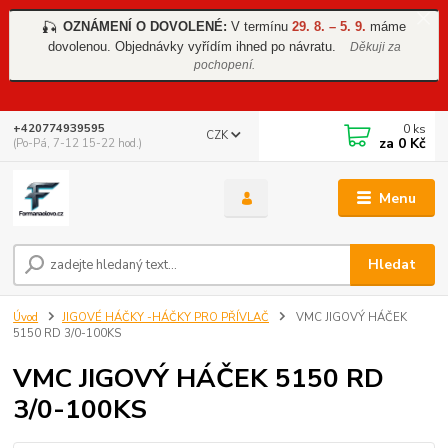
OZNÁMENÍ O DOVOLENÉ:
V termínu
29. 8. – 5. 9.
máme
🎣
dovolenou. Objednávky vyřídím ihned po návratu.
Děkuji za
pochopení.
0
ks
+420774939595
CZK
za
0 Kč
(Po-Pá, 7-12 15-22 hod.)
Menu
Hledat
Úvod
JIGOVÉ HÁČKY -HÁČKY PRO PŘÍVLAČ
VMC JIGOVÝ HÁČEK
5150 RD 3/0-100KS
VMC JIGOVÝ HÁČEK 5150 RD
3/0-100KS