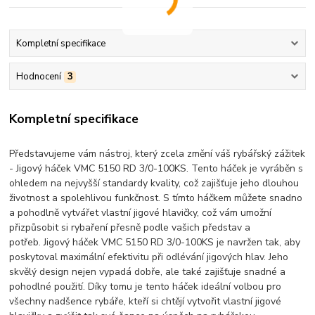
Kompletní specifikace
Hodnocení
3
Kompletní specifikace
Představujeme vám nástroj, který zcela změní váš rybářský zážitek
- Jigový háček VMC 5150 RD 3/0-100KS. Tento háček je vyráběn s
ohledem na nejvyšší standardy kvality, což zajišťuje jeho dlouhou
životnost a spolehlivou funkčnost. S tímto háčkem můžete snadno
a pohodlně vytvářet vlastní jigové hlavičky, což vám umožní
přizpůsobit si rybaření přesně podle vašich představ a
potřeb. Jigový háček VMC 5150 RD 3/0-100KS je navržen tak, aby
poskytoval maximální efektivitu při odlévání jigových hlav. Jeho
skvělý design nejen vypadá dobře, ale také zajišťuje snadné a
pohodlné použití. Díky tomu je tento háček ideální volbou pro
všechny nadšence rybáře, kteří si chtějí vytvořit vlastní jigové