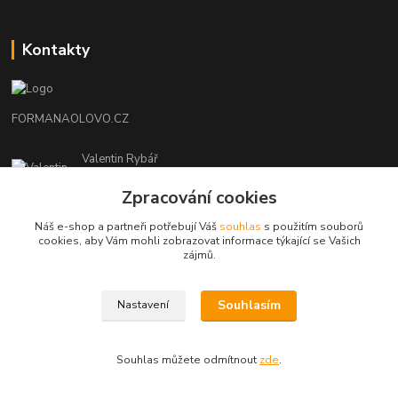
Kontakty
FORMANAOLOVO.CZ
Valentin Rybář
+420774939595
Zpracování cookies
(Po-Pá, 7-12 15-22 hod.)
Náš e-shop a partneři potřebují Váš
souhlas
s použitím souborů
ryvafishing@gmail.com
cookies, aby Vám mohli zobrazovat informace týkající se Vašich
zájmů.
Souhlasím
Nastavení
FORMANAOLOVO.CZ-VŠECHNA PRÁVA VYHRAZENA
Souhlas můžete odmítnout
zde
.
Vytvořeno na
Eshop-rychle.cz