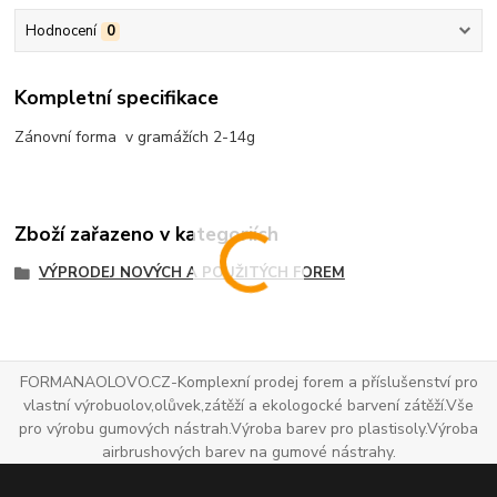
Hodnocení
0
Kompletní specifikace
Zánovní forma v gramážích 2-14g
Zboží zařazeno v kategoriích
VÝPRODEJ NOVÝCH A POUŽITÝCH FOREM
FORMANAOLOVO.CZ-Komplexní prodej forem a příslušenství pro
vlastní výrobuolov,olůvek,zátěží a ekologocké barvení zátěží.Vše
pro výrobu gumových nástrah.Výroba barev pro plastisoly.Výroba
airbrushových barev na gumové nástrahy.