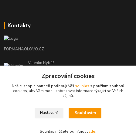
Kontakty
FORMANAOLOVO.CZ
Valentin Rybář
+420774939595
Zpracování cookies
(Po-Pá, 7-12 15-22 hod.)
Náš e-shop a partneři potřebují Váš
souhlas
s použitím souborů
ryvafishing@gmail.com
cookies, aby Vám mohli zobrazovat informace týkající se Vašich
zájmů.
Souhlasím
Nastavení
FORMANAOLOVO.CZ-VŠECHNA PRÁVA VYHRAZENA
Souhlas můžete odmítnout
zde
.
Vytvořeno na
Eshop-rychle.cz