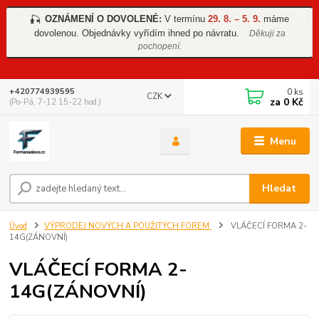
OZNÁMENÍ O DOVOLENÉ:
V termínu
29. 8. – 5. 9.
máme
🎣
dovolenou. Objednávky vyřídím ihned po návratu.
Děkuji za
pochopení.
0
ks
+420774939595
CZK
za
0 Kč
(Po-Pá, 7-12 15-22 hod.)
Menu
Hledat
Úvod
VÝPRODEJ NOVÝCH A POUŽITÝCH FOREM
VLÁČECÍ FORMA 2-
14G(ZÁNOVNÍ)
VLÁČECÍ FORMA 2-
14G(ZÁNOVNÍ)