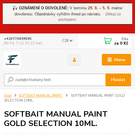
OZNÁMENÍ O DOVOLENÉ:
V termínu
29. 8. – 5. 9.
máme
🎣
dovolenou. Objednávky vyřídím ihned po návratu.
Děkuji za
pochopení.
0
ks
+420774939595
CZK
za
0 Kč
(Po-Pá, 7-12 15-22 hod.)
Menu
Hledat
Úvod
SOFTBAIT MANUAL PAINT
SOFTBAIT MANUAL PAINT GOLD
SELECTION 10ML.
SOFTBAIT MANUAL PAINT
GOLD SELECTION 10ML.