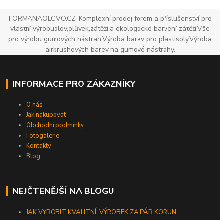
FORMANAOLOVO.CZ-Komplexní prodej forem a příslušenství pro
vlastní výrobuolov,olůvek,zátěží a ekologocké barvení zátěží.Vše
pro výrobu gumových nástrah.Výroba barev pro plastisoly.Výroba
airbrushových barev na gumové nástrahy.
INFORMACE PRO ZÁKAZNÍKY
O nás
Jak nakupovat
Obchodní podmínky
Fotogalerie
Kontakty
Blog
NEJČTENĚJŠÍ NA BLOGU
JAK VYROBIT KVALITNÍ VÝROBEK ZA PÁR KORUN