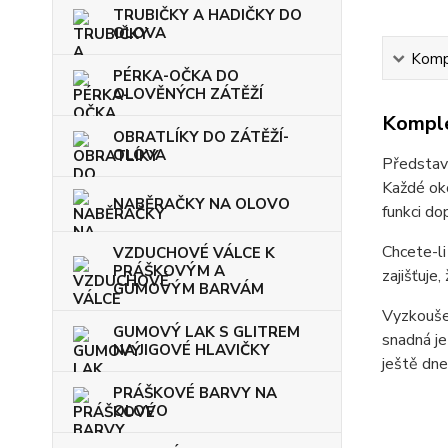
TRUBIČKY A HADIČKY DO
OLOVA
Kompl
PÉRKA-OČKA DO
OLOVĚNÝCH ZÁTĚŽÍ
Komple
OBRATLÍKY DO ZÁTĚŽÍ-
OLOVA
Představu
Každé oko
NABĚRAČKY NA OLOVO
funkci do
Chcete-li
VZDUCHOVÉ VÁLCE K
PRÁŠKOVÝM A
zajišťuje
GUMOVÝM BARVÁM
Vyzkoušej
GUMOVÝ LAK S GLITREM
snadná je
NA JIGOVÉ HLAVIČKY
ještě dnes
PRÁŠKOVÉ BARVY NA
OLOVO