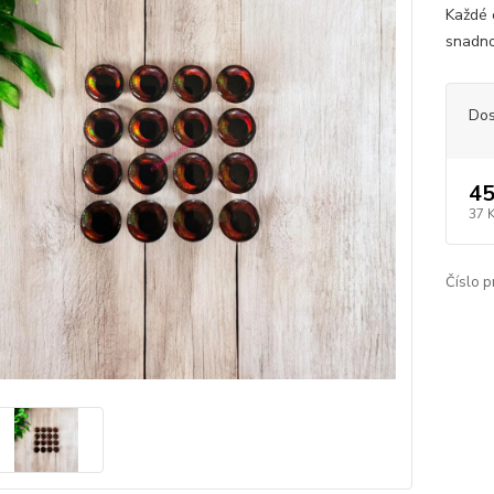
Každé 
snadno
Dos
45
37 
Číslo p