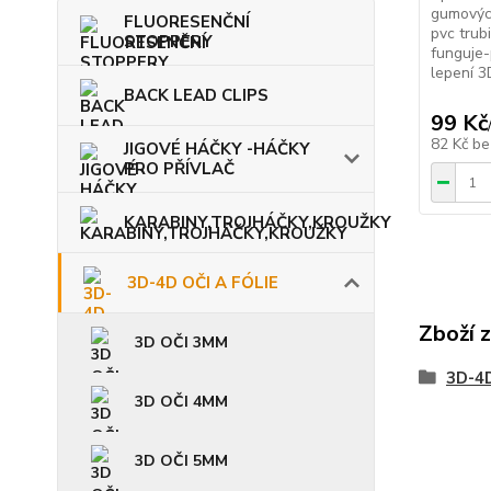
gumových
FLUORESENČNÍ
pvc trub
STOPPERY
funguje
lepení 3D
BACK LEAD CLIPS
99 Kč
82 Kč
be
JIGOVÉ HÁČKY -HÁČKY
PRO PŘÍVLAČ
KARABINY,TROJHÁČKY,KROUŽKY
3D-4D OČI A FÓLIE
Zboží 
3D OČI 3MM
3D-4D
3D OČI 4MM
3D OČI 5MM