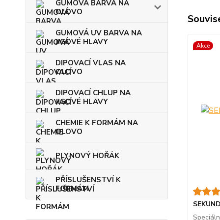
GUMOVÁ BARVA NA
OLOVO
Souvise
GUMOVÁ UV BARVA NA
JIGOVÉ HLAVY
Akce
DIPOVACÍ VLAS NA
OLOVO
DIPOVACÍ CHLUP NA
JIGOVÉ HLAVY
CHEMIE K FORMÁM NA
OLOVO
PLYNOVÝ HOŘÁK
PŘÍSLUŠENSTVÍ K
FORMÁM
SEKUND
Speciáln