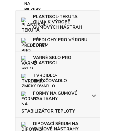
PLASTISOL-TEKUTÁ
GUMA K VÝROBĚ
GUMOVÝCH NÁSTRAH
PŘEDLOHY PRO VÝROBU
FOREM
VARNÉ SKLO PRO
PLASTISOL
TVRDIDLO-
ZMĚKČOVADLO
FORMY NA GUMOVÉ
NÁSTRAHY
STABILIZÁTOR TEPLOTY
DIPOVACÍ SÉRUM NA
GUMOVÉ NÁSTRAHY