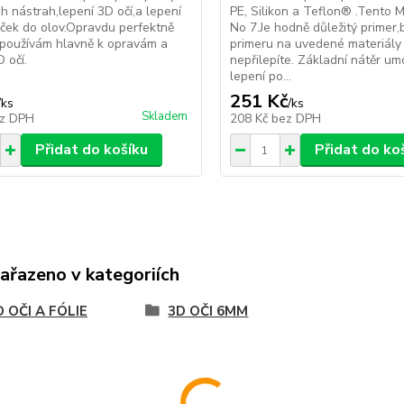
 nástrah,lepení 3D očí,a lepení
PE, Silikon a Teflon® .Tento
iček do olov.Opravdu perfektně
No 7.Je hodně důležitý primer,
-používám hlavně k opravám a
primeru na uvedené materiály 
 očí.
nepřilepíte. Základní nátěr um
lepení po...
251 Kč
/
ks
/
ks
Skladem
z DPH
208 Kč
bez DPH
Přidat do košíku
Přidat do ko
zařazeno v kategoriích
 OČI A FÓLIE
3D OČI 6MM