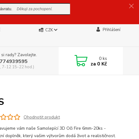
ávratu.
Děkuji za pochopení.
E
Přihlášení
CZK
 si rady? Zavolejte.
0
ks
774939595
za
0 Kč
, 7-12 15-22 hod.)
S
Ohodnotit produkt
avujeme vám naše Samolepící 3D Oči Fire 6mm-20ks -
ní doplněk, který vašim výtvorům dodá život a realističnost.