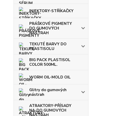
INJEKTORY-STŘÍKAČKY
PRÁŠKOVÉ PIGMENTY
DO GUMOVÝCH
NÁSTRAH
TEKUTÉ BARVY DO
PLASTISOLU
BIG PACK PLASTISOL
COLOR 500ML.
WORM OIL-MOLD OIL
Glitry do gumových
nástrah
ATRAKTORY-PŘÍSADY
NA-DO GUMOVÝCH
NÁSTRAH