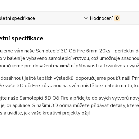
etní specifikace
Hodnocení
0
tní specifikace
jeme vám naše Samolepící 3D Oči Fire 6mm-20ks - perfektní dop
 v balení je vybaveno samolepicí vrstvou, což umožňuje snadnou a
poručujeme pro dosažení maximální přilnavosti a trvanlivosti vyu
 dosáhnout ještě lepších výsledků, doporučujeme použít naši Pri
, že vaše 3D oči Fire zůstanou na svém místě bez ohledu na to, kd
te naše Samolepící 3D Oči Fire a přidejte do svých výtvorů nový
 jejich aplikace. S našimi 3D očima můžete přidávat detaily, kter
 a uvidíte, jak vaše kreativní projekty ožijí!