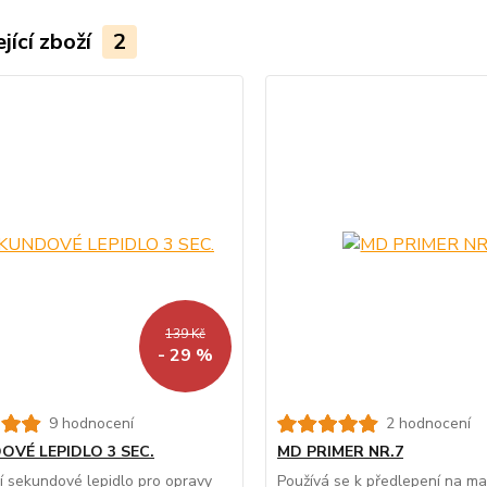
jící zboží
2
139 Kč
- 29 %
9 hodnocení
2 hodnocení
OVÉ LEPIDLO 3 SEC.
MD PRIMER NR.7
í sekundové lepidlo pro opravy
Používá se k předlepení na mat