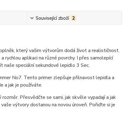
Související zboží
2
lněk, který vašim výtvorům dodá život a realističnost.
 rychlou aplikaci na různé povrchy. I přes samolepící
žít naše speciální sekundové lepidlo 3 Sec.
mmer No7. Tento primer zlepšuje přilnavost lepidla a
e a jak je používáte.
 rozměr. Přesvědčte se sami, jak skvěle vypadají a jak
é vaše výtvory dostanou na novou úroveň. Pořiďte si je