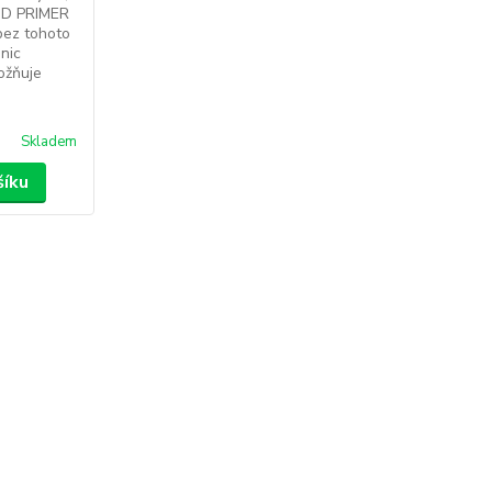
 MD PRIMER
bez tohoto
nic
ožňuje
Skladem
šíku