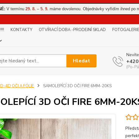
NÉ:
V termínu
29. 8. – 5. 9.
máme dovolenou. Objednávky vyřídím ihned po n
!!
KONTAKTY
OTVÍRACÍ DOBA -PRODEJNÍ SKLAD
FOTOGALERI
Nevíte
Hledat
+420
(Po-Pá
D-4D OČI A FÓLIE
SAMOLEPÍCÍ 3D OČI FIRE 6MM-20KS
OLEPÍCÍ 3D OČI FIRE 6MM-20K
Předst
perfekt