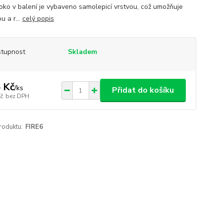
oko v balení je vybaveno samolepicí vrstvou, což umožňuje
u a r...
celý popis
tupnost
Skladem
 Kč
/
ks
Přidat do košíku
Kč
bez DPH
roduktu:
FIRE6