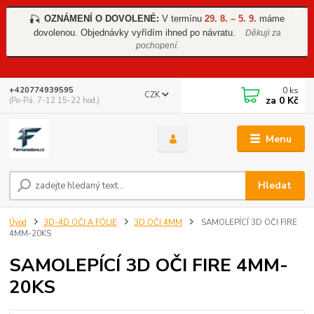
OZNÁMENÍ O DOVOLENÉ:
V termínu
29. 8. – 5. 9.
máme
🎣
dovolenou. Objednávky vyřídím ihned po návratu.
Děkuji za
pochopení.
0
ks
+420774939595
CZK
za
0 Kč
(Po-Pá, 7-12 15-22 hod.)
Menu
Hledat
Úvod
3D-4D OČI A FÓLIE
3D OČI 4MM
SAMOLEPÍCÍ 3D OČI FIRE
4MM-20KS
SAMOLEPÍCÍ 3D OČI FIRE 4MM-
20KS