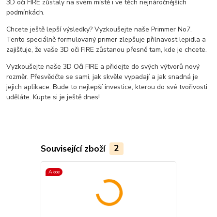
3D oči FIRE zůstaly na svém místě i ve těch nejnáročnějších
podmínkách.
Chcete ještě lepší výsledky? Vyzkoušejte naše Primmer No7.
Tento speciálně formulovaný primer zlepšuje přilnavost lepidla a
zajišťuje, že vaše 3D oči FIRE zůstanou přesně tam, kde je chcete.
Vyzkoušejte naše 3D Oči FIRE a přidejte do svých výtvorů nový
rozměr. Přesvědčte se sami, jak skvěle vypadají a jak snadná je
jejich aplikace. Bude to nejlepší investice, kterou do své tvořivosti
uděláte. Kupte si je ještě dnes!
Související zboží
2
Akce