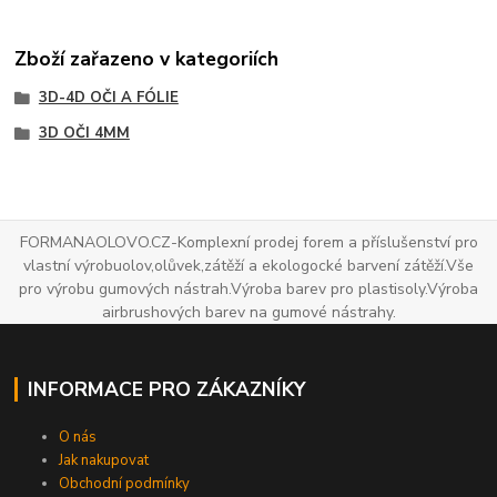
Zboží zařazeno v kategoriích
3D-4D OČI A FÓLIE
3D OČI 4MM
FORMANAOLOVO.CZ-Komplexní prodej forem a příslušenství pro
vlastní výrobuolov,olůvek,zátěží a ekologocké barvení zátěží.Vše
pro výrobu gumových nástrah.Výroba barev pro plastisoly.Výroba
airbrushových barev na gumové nástrahy.
INFORMACE PRO ZÁKAZNÍKY
O nás
Jak nakupovat
Obchodní podmínky