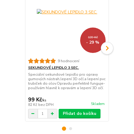
139 Kč
- 29 %
9 hodnocení
SEKUNDOVÉ LEPIDLO 3 SEC.
MD PRIMER 
Speciální sekundové lepidlo pro opravy
Používá se k
gumových nástrah,lepení 3D očí,a lepení pvc
Silikon a Te
trubiček do olov.Opravdu perfektně funguje-
hodně důleži
používám hlavně k opravám a lepení 3D očí.
uvedené mate
nátěr umožňu
99 Kč
251 Kč
/
ks
/
ks
Skladem
82 Kč
bez DPH
208 Kč
bez 
Přidat do košíku