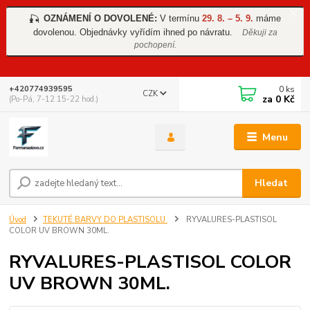
OZNÁMENÍ O DOVOLENÉ:
V termínu
29. 8. – 5. 9.
máme
🎣
dovolenou. Objednávky vyřídím ihned po návratu.
Děkuji za
pochopení.
0
ks
+420774939595
CZK
za
0 Kč
(Po-Pá, 7-12 15-22 hod.)
Menu
Hledat
Úvod
TEKUTÉ BARVY DO PLASTISOLU
RYVALURES-PLASTISOL
COLOR UV BROWN 30ML.
RYVALURES-PLASTISOL COLOR
UV BROWN 30ML.