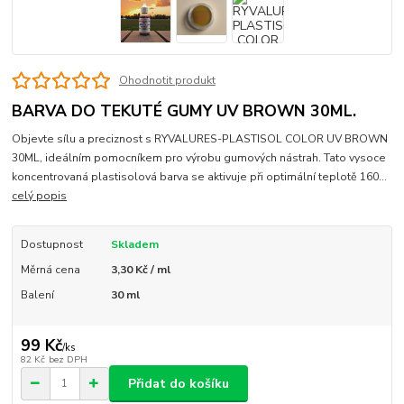
Ohodnotit produkt
BARVA DO TEKUTÉ GUMY UV BROWN 30ML.
Objevte sílu a preciznost s RYVALURES-PLASTISOL COLOR UV BROWN
30ML, ideálním pomocníkem pro výrobu gumových nástrah. Tato vysoce
koncentrovaná plastisolová barva se aktivuje při optimální teplotě 160...
celý popis
Dostupnost
Skladem
Měrná cena
3,30 Kč / ml
Balení
30 ml
99 Kč
/
ks
82 Kč
bez DPH
Přidat do košíku