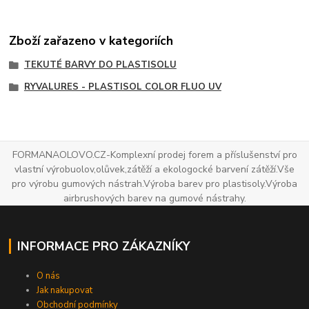
Zboží zařazeno v kategoriích
TEKUTÉ BARVY DO PLASTISOLU
RYVALURES - PLASTISOL COLOR FLUO UV
FORMANAOLOVO.CZ-Komplexní prodej forem a příslušenství pro
vlastní výrobuolov,olůvek,zátěží a ekologocké barvení zátěží.Vše
pro výrobu gumových nástrah.Výroba barev pro plastisoly.Výroba
airbrushových barev na gumové nástrahy.
INFORMACE PRO ZÁKAZNÍKY
O nás
Jak nakupovat
Obchodní podmínky