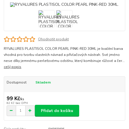
Ohodnotit produkt
RYVALURES PLASTISOL COLOR PEARL PINK-RED 30ML je kvalitní barva
vhodná pro tvorbu vlastních návnad a přívlačových nástrah. Své jméno
nese díky jemnému perleťovému odstínu, který kombinuje růžové a čer...
celý popis
Dostupnost
Skladem
99 Kč
/
ks
82 Kč
bez DPH
Přidat do košíku