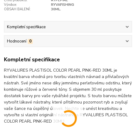
Číslo produktu:
RYPEPIRE
Výrobce:
RYVAFISHING
OBSAH BALENÍ:
30ML.
Kompletní specifikace
Hodnocení
0
Kompletní specifikace
RYVALURES PLASTISOL COLOR PEARL PINK-RED 30ML je
kvalitní barva vhodná pro tvorbu vlastních návnad a přívlačových
nástrah. Své jméno nese díky jemnému perleťovému odstínu, který
kombinuje růžové a červené tóny. S objemem 30 ml poskytuje
dostatek barvy pro vaše rybářské projektu. S touto barvou můžete
vytvořit lákavé nástrahy, které přitáhnou pozornost ryb a zvyšují
vaše šance na úspěšný úlovek. Nechte se unést kreativitou a
vytvořte si vlastní originální nástrahu s RYVALURES PLASTISOL
COLOR PEARL PINK-RED 30ML!