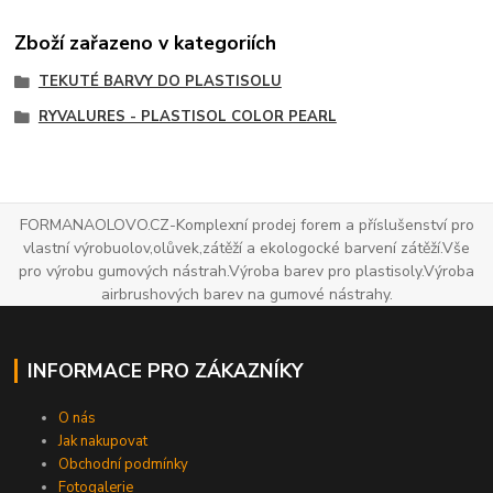
Zboží zařazeno v kategoriích
TEKUTÉ BARVY DO PLASTISOLU
RYVALURES - PLASTISOL COLOR PEARL
FORMANAOLOVO.CZ-Komplexní prodej forem a příslušenství pro
vlastní výrobuolov,olůvek,zátěží a ekologocké barvení zátěží.Vše
pro výrobu gumových nástrah.Výroba barev pro plastisoly.Výroba
airbrushových barev na gumové nástrahy.
INFORMACE PRO ZÁKAZNÍKY
O nás
Jak nakupovat
Obchodní podmínky
Fotogalerie