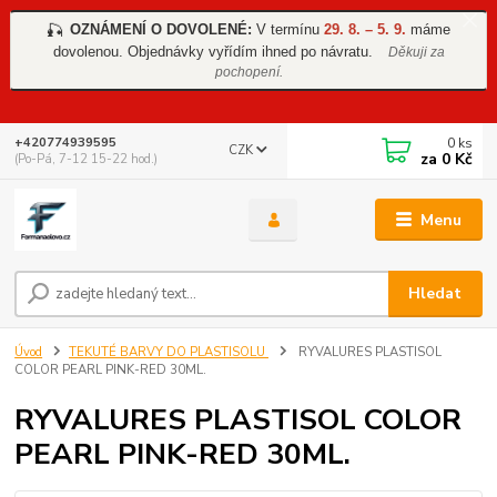
OZNÁMENÍ O DOVOLENÉ:
V termínu
29. 8. – 5. 9.
máme
🎣
dovolenou. Objednávky vyřídím ihned po návratu.
Děkuji za
pochopení.
0
ks
+420774939595
CZK
za
0 Kč
(Po-Pá, 7-12 15-22 hod.)
Menu
Hledat
Úvod
TEKUTÉ BARVY DO PLASTISOLU
RYVALURES PLASTISOL
COLOR PEARL PINK-RED 30ML.
RYVALURES PLASTISOL COLOR
PEARL PINK-RED 30ML.