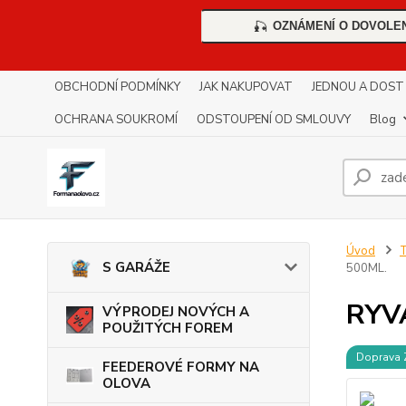
OZNÁMENÍ O DOVOLE
🎣
OBCHODNÍ PODMÍNKY
JAK NAKUPOVAT
JEDNOU A DOST !!
OCHRANA SOUKROMÍ
ODSTOUPENÍ OD SMLOUVY
Blog
Úvod
S GARÁŽE
500ML.
RYV
VÝPRODEJ NOVÝCH A
POUŽITÝCH FOREM
Doprava
FEEDEROVÉ FORMY NA
OLOVA