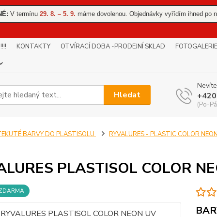
NÉ:
V termínu
29. 8. – 5. 9.
máme dovolenou. Objednávky vyřídím ihned po n
!!
KONTAKTY
OTVÍRACÍ DOBA -PRODEJNÍ SKLAD
FOTOGALERI
Nevíte
Hledat
+420
(Po-Pá
TEKUTÉ BARVY DO PLASTISOLU
RYVALURES - PLASTIC COLOR NEO
ALURES PLASTISOL COLOR NE
 ZDARMA
BAR