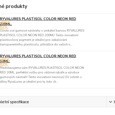
é produkty
RYVALURES PLASTISOL COLOR NEON RED
200ML.
Oživte své gumové nástrahy s unikátní barvou RYVALURES
PLASTISOL COLOR NEON RED 200ML! Tento inovativní
plastisolový pigment je ideální pro zakalování
transparentního plastisolu, přinášíce do vašich n...
RYVALURES PLASTISOL COLOR NEON RED
30ML.
Představujeme vám RYVALURES PLASTISOL COLOR NEON
RED 30ML, perfektní volbu pro vášnivé rybáře a výrobce
gumových nástrah! Tento inovativní neonový UV odstín z
dílny RyvaLures je ideální pro ty, kdo ch...
etní specifikace