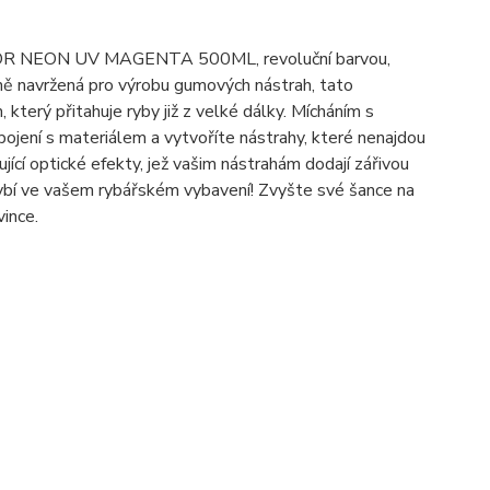
OLOR NEON UV MAGENTA 500ML, revoluční barvou,
ně navržená pro výrobu gumových nástrah, tato
terý přitahuje ryby již z velké dálky. Mícháním s
jení s materiálem a vytvoříte nástrahy, které nenajdou
nující optické efekty, jež vašim nástrahám dodají zářivou
chybí ve vašem rybářském vybavení! Zvyšte své šance na
vince.