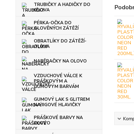
TRUBIČKY A HADIČKY DO
Podobn
OLOVA
PÉRKA-OČKA DO
OLOVĚNÝCH ZÁTĚŽÍ
OBRATLÍKY DO ZÁTĚŽÍ-
OLOVA
NABĚRAČKY NA OLOVO
VZDUCHOVÉ VÁLCE K
PRÁŠKOVÝM A
GUMOVÝM BARVÁM
GUMOVÝ LAK S GLITREM
NA JIGOVÉ HLAVIČKY
PRÁŠKOVÉ BARVY NA
Kompl
OLOVO