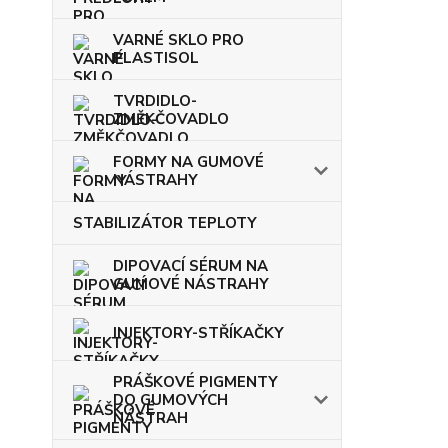
VARNÉ SKLO PRO
PLASTISOL
TVRDIDLO-
ZMĚKČOVADLO
FORMY NA GUMOVÉ
NÁSTRAHY
STABILIZÁTOR TEPLOTY
DIPOVACÍ SÉRUM NA
GUMOVÉ NÁSTRAHY
INJEKTORY-STŘÍKAČKY
PRÁŠKOVÉ PIGMENTY
DO GUMOVÝCH
NÁSTRAH