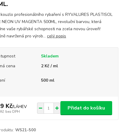
ML.
e kouzlo profesionálního rybaření s RYVALURES PLASTISOL
 NEON UV MAGENTA 500ML, revoluční barvou, která
ne vaše rybářské schopnosti na zcela novou úroveň!
lně navržená pro výrob...
celý popis
tupnost
Skladem
ná cena
2 Kč / ml
ení
500 ml
9 Kč
/
LÁHEV
Přidat do košíku
 Kč
bez DPH
roduktu:
WS21-500