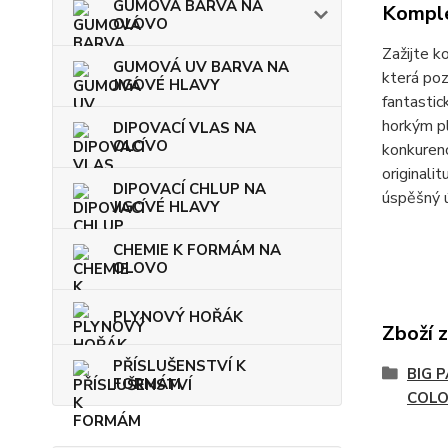
GUMOVÁ BARVA NA
Komple
OLOVO
Zažijte 
GUMOVÁ UV BARVA NA
která poz
JIGOVÉ HLAVY
fantastic
horkým pl
DIPOVACÍ VLAS NA
OLOVO
konkurenc
originali
DIPOVACÍ CHLUP NA
úspěšný ú
JIGOVÉ HLAVY
CHEMIE K FORMÁM NA
OLOVO
PLYNOVÝ HOŘÁK
Zboží 
PŘÍSLUŠENSTVÍ K
BIG 
FORMÁM
COLO