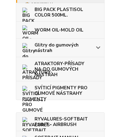
BIG PACK PLASTISOL
COLOR 500ML.
WORM OIL-MOLD OIL
Glitry do gumových
nástrah
ATRAKTORY-PŘÍSADY
NA-DO GUMOVÝCH
NÁSTRAH
SVÍTICÍ PIGMENTY PRO
GUMOVÉ NÁSTRAHY
RYVALURES-SOFTBAIT
PAINT - AIRBRUSH