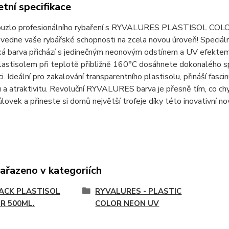
tní specifikace
kouzlo profesionálního rybaření s RYVALURES PLASTISOL C
vedne vaše rybářské schopnosti na zcela novou úroveň! Speciál
ká barva přichází s jedinečným neonovým odstínem a UV efektem, k
astisolem při teplotě přibližně 160°C dosáhnete dokonalého spo
i. Ideální pro zakalování transparentního plastisolu, přináší fasci
tu a atraktivitu. Revoluční RYVALURES barva je přesně tím, co 
lovek a přineste si domů největší trofeje díky této inovativní no
zařazeno v kategoriích
PACK PLASTISOL
RYVALURES - PLASTIC
R 500ML.
COLOR NEON UV