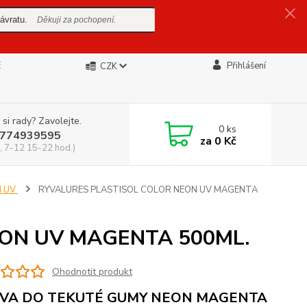
ávratu.
Děkuji za pochopení.
E
Přihlášení
CZK
 si rady? Zavolejte.
0
ks
774939595
za
0 Kč
, 7-12 15-22 hod.)
N UV
RYVALURES PLASTISOL COLOR NEON UV MAGENTA
ON UV MAGENTA 500ML.
Ohodnotit produkt
VA DO TEKUTÉ GUMY NEON MAGENTA