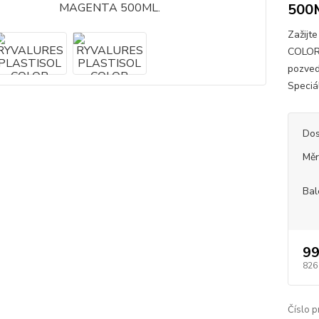
500
Zažijt
COLOR
pozved
Speciá
Dos
Měr
Bal
99
826
Číslo p