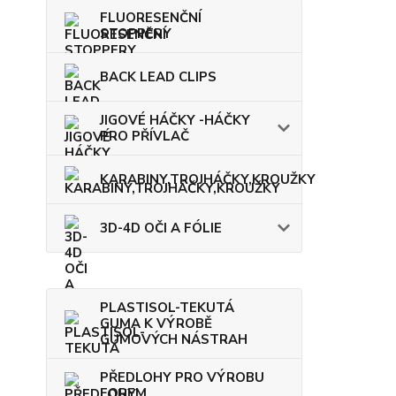
FLUORESENČNÍ
STOPPERY
BACK LEAD CLIPS
JIGOVÉ HÁČKY -HÁČKY
PRO PŘÍVLAČ
KARABINY,TROJHÁČKY,KROUŽKY
3D-4D OČI A FÓLIE
PLASTISOL-TEKUTÁ
GUMA K VÝROBĚ
GUMOVÝCH NÁSTRAH
PŘEDLOHY PRO VÝROBU
FOREM