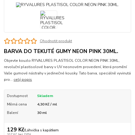
Ohodnotit produkt
BARVA DO TEKUTÉ GUMY NEON PINK 30ML.
Objevte kouzlo RYVALURES PLASTISOL COLOR NEON PINK 30ML,
revoluční plastisolové barvy v UV neonovém provedení, která promění
Vaše gumové nástrahy v jedinečné kousky. Tato barva, speciálně vyvinutá
pro...
celý popis
Dostupnost
Skladem
Měrná cena
4,30 Kč / ml
Balení
30 ml
129 Kč
/
Láhvička s kapátkem
107 Kč
bez DPH