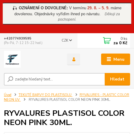
OZNÁMENÍ O DOVOLENÉ:
V termínu
29. 8. – 5. 9.
máme
🎣
dovolenou. Objednávky vyřídím ihned po návratu.
Děkuji za
pochopení.
0
ks
+420774939595
CZK
za
0 Kč
(Po-Pá, 7-12 15-22 hod.)
Menu
Hledat
Úvod
TEKUTÉ BARVY DO PLASTISOLU
RYVALURES - PLASTIC COLOR
NEON UV
RYVALURES PLASTISOL COLOR NEON PINK 30ML.
RYVALURES PLASTISOL COLOR
NEON PINK 30ML.