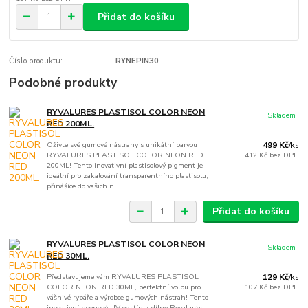
Přidat do košíku
Číslo produktu:
RYNEPIN30
Podobné produkty
RYVALURES PLASTISOL COLOR NEON
Skladem
RED 200ML.
Oživte své gumové nástrahy s unikátní barvou
499 Kč
/
ks
RYVALURES PLASTISOL COLOR NEON RED
412 Kč
bez DPH
200ML! Tento inovativní plastisolový pigment je
ideální pro zakalování transparentního plastisolu,
přinášíce do vašich n...
Přidat do košíku
RYVALURES PLASTISOL COLOR NEON
Skladem
RED 30ML.
Představujeme vám RYVALURES PLASTISOL
129 Kč
/
ks
COLOR NEON RED 30ML, perfektní volbu pro
107 Kč
bez DPH
vášnivé rybáře a výrobce gumových nástrah! Tento
inovativní neonový UV odstín z dílny RyvaLures