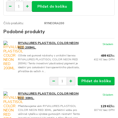
Přidat do košíku
Číslo produktu:
RYNEORA200
Podobné produkty
RYVALURES PLASTISOL COLOR NEON
Skladem
RED 200ML.
Oživte své gumové nástrahy s unikátní barvou
499 Kč
/
ks
RYVALURES PLASTISOL COLOR NEON RED
412 Kč
bez DPH
200ML! Tento inovativní plastisolový pigment je
ideální pro zakalování transparentního plastisolu,
přinášíce do vašich n...
Přidat do košíku
RYVALURES PLASTISOL COLOR NEON
Skladem
RED 30ML.
Představujeme vám RYVALURES PLASTISOL
129 Kč
/
ks
COLOR NEON RED 30ML, perfektní volbu pro
107 Kč
bez DPH
vášnivé rybáře a výrobce gumových nástrah! Tento
inovativní neonový UV odstín z dílny RyvaLures