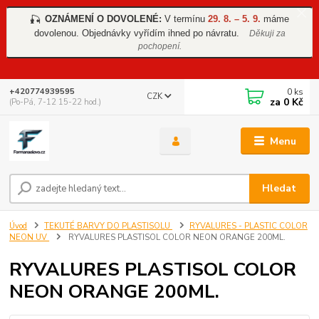
OZNÁMENÍ O DOVOLENÉ:
V termínu
29. 8. – 5. 9.
máme
🎣
dovolenou. Objednávky vyřídím ihned po návratu.
Děkuji za
pochopení.
0
ks
+420774939595
CZK
za
0 Kč
(Po-Pá, 7-12 15-22 hod.)
Menu
Hledat
Úvod
TEKUTÉ BARVY DO PLASTISOLU
RYVALURES - PLASTIC COLOR
NEON UV
RYVALURES PLASTISOL COLOR NEON ORANGE 200ML.
RYVALURES PLASTISOL COLOR
NEON ORANGE 200ML.