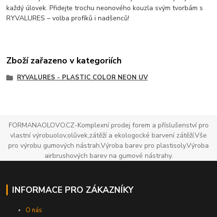
každý úlovek. Přidejte trochu neonového kouzla svým tvorbám s
RYVALURES – volba profíků i nadšenců!
Zboží zařazeno v kategoriích
RYVALURES - PLASTIC COLOR NEON UV
FORMANAOLOVO.CZ-Komplexní prodej forem a příslušenství pro
vlastní výrobuolov,olůvek,zátěží a ekologocké barvení zátěží.Vše
pro výrobu gumových nástrah.Výroba barev pro plastisoly.Výroba
airbrushových barev na gumové nástrahy.
INFORMACE PRO ZÁKAZNÍKY
O nás