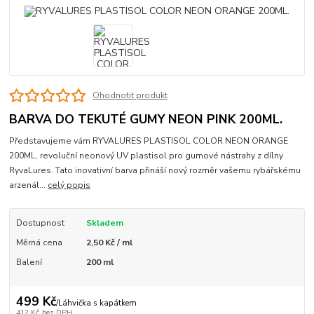
Ohodnotit produkt
BARVA DO TEKUTÉ GUMY NEON PINK 200ML.
Představujeme vám RYVALURES PLASTISOL COLOR NEON ORANGE
200ML, revoluční neonový UV plastisol pro gumové nástrahy z dílny
RyvaLures. Tato inovativní barva přináší nový rozměr vašemu rybářskému
arzenál...
celý popis
Dostupnost
Skladem
Měrná cena
2,50 Kč / ml
Balení
200 ml
499 Kč
/
Láhvička s kapátkem
412 Kč
bez DPH