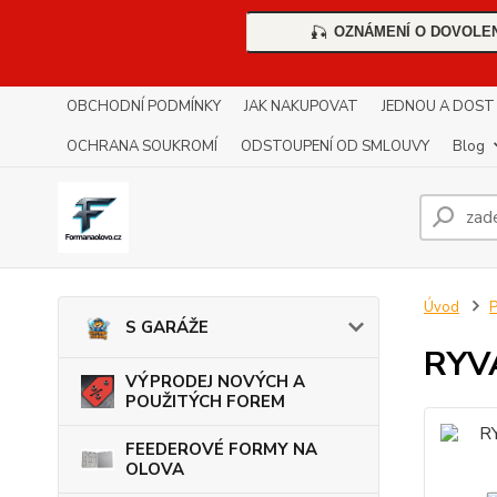
OZNÁMENÍ O DOVOLE
🎣
OBCHODNÍ PODMÍNKY
JAK NAKUPOVAT
JEDNOU A DOST !!
OCHRANA SOUKROMÍ
ODSTOUPENÍ OD SMLOUVY
Blog
Úvod
S GARÁŽE
RYV
VÝPRODEJ NOVÝCH A
POUŽITÝCH FOREM
FEEDEROVÉ FORMY NA
OLOVA