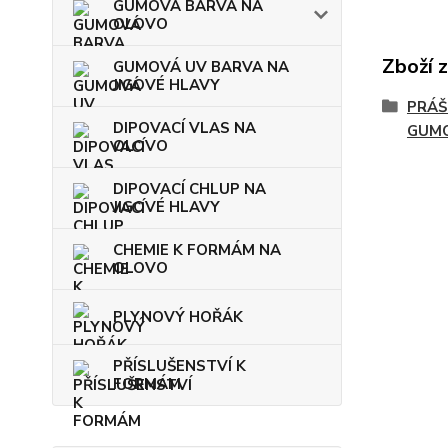
GUMOVÁ BARVA NA
OLOVO
Zboží 
GUMOVÁ UV BARVA NA
JIGOVÉ HLAVY
PRÁŠ
DIPOVACÍ VLAS NA
GUM
OLOVO
DIPOVACÍ CHLUP NA
JIGOVÉ HLAVY
CHEMIE K FORMÁM NA
OLOVO
PLYNOVÝ HOŘÁK
PŘÍSLUŠENSTVÍ K
FORMÁM