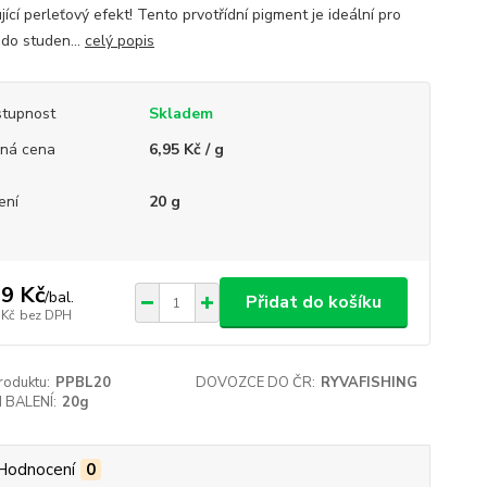
jící perleťový efekt! Tento prvotřídní pigment je ideální pro
 do studen...
celý popis
tupnost
Skladem
ná cena
6,95 Kč / g
ení
20 g
9 Kč
/
bal.
Přidat do košíku
 Kč
bez DPH
roduktu:
PPBL20
DOVOZCE DO ČR:
RYVAFISHING
 BALENÍ:
20g
Hodnocení
0