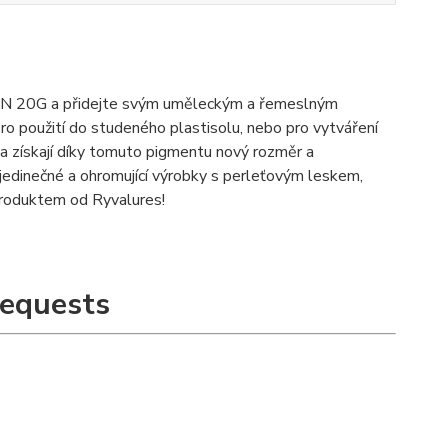
0G a přidejte svým uměleckým a řemeslným
 pro použití do studeného plastisolu, nebo pro vytváření
la získají díky tomuto pigmentu nový rozměr a
jedinečné a ohromující výrobky s perleťovým leskem,
 produktem od Ryvalures!
equests