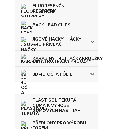
FLUORESENČNÍ
STOPPERY
BACK LEAD CLIPS
JIGOVÉ HÁČKY -HÁČKY
PRO PŘÍVLAČ
KARABINY,TROJHÁČKY,KROUŽKY
3D-4D OČI A FÓLIE
PLASTISOL-TEKUTÁ
GUMA K VÝROBĚ
GUMOVÝCH NÁSTRAH
PŘEDLOHY PRO VÝROBU
FOREM