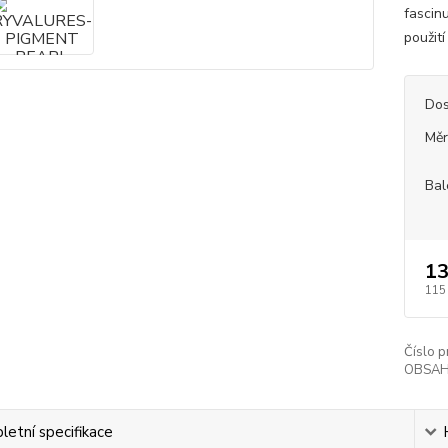
fascinu
použití
Dos
Měr
Bal
13
115
Číslo p
OBSAH
etní specifikace