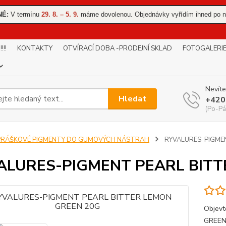
NÉ:
V termínu
29. 8. – 5. 9.
máme dovolenou. Objednávky vyřídím ihned po n
!!
KONTAKTY
OTVÍRACÍ DOBA -PRODEJNÍ SKLAD
FOTOGALERI
Nevíte
Hledat
+420
(Po-Pá
PRÁŠKOVÉ PIGMENTY DO GUMOVÝCH NÁSTRAH
RYVALURES-PIGMEN
ALURES-PIGMENT PEARL BITT
Objev
GREEN 