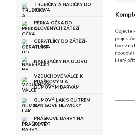
TRUBIČKY A HADIČKY DO
OLOVA
Komple
PÉRKA-OČKA DO
OLOVĚNÝCH ZÁTĚŽÍ
Objevte
projektům
OBRATLÍKY DO ZÁTĚŽÍ-
barev na 
OLOVA
neodolate
který při
NABĚRAČKY NA OLOVO
VZDUCHOVÉ VÁLCE K
PRÁŠKOVÝM A
GUMOVÝM BARVÁM
GUMOVÝ LAK S GLITREM
NA JIGOVÉ HLAVIČKY
PRÁŠKOVÉ BARVY NA
OLOVO