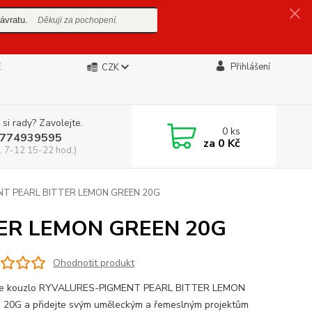
ávratu.
Děkuji za pochopení.
E
Přihlášení
CZK
 si rady? Zavolejte.
0
ks
774939595
za
0 Kč
, 7-12 15-22 hod.)
T PEARL BITTER LEMON GREEN 20G
ER LEMON GREEN 20G
Ohodnotit produkt
te kouzlo RYVALURES-PIGMENT PEARL BITTER LEMON
20G a přidejte svým uměleckým a řemeslným projektům