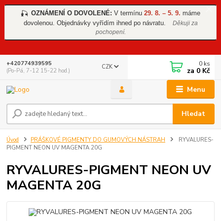
OZNÁMENÍ O DOVOLENÉ:
V termínu
29. 8. – 5. 9.
máme
🎣
dovolenou. Objednávky vyřídím ihned po návratu.
Děkuji za
pochopení.
0
ks
+420774939595
CZK
za
0 Kč
(Po-Pá, 7-12 15-22 hod.)
Menu
Hledat
Úvod
PRÁŠKOVÉ PIGMENTY DO GUMOVÝCH NÁSTRAH
RYVALURES-
PIGMENT NEON UV MAGENTA 20G
RYVALURES-PIGMENT NEON UV
MAGENTA 20G