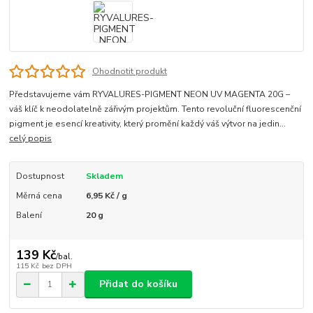
Ohodnotit produkt
Představujeme vám RYVALURES-PIGMENT NEON UV MAGENTA 20G –
váš klíč k neodolatelně zářivým projektům. Tento revoluční fluorescenční
pigment je esencí kreativity, který promění každý váš výtvor na jedin...
celý popis
Dostupnost
Skladem
Měrná cena
6,95 Kč / g
Balení
20 g
139 Kč
/
bal.
115 Kč
bez DPH
Přidat do košíku