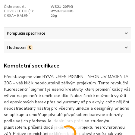
Číslo produktu:
WS21-20PIG
DOVOZCE DO ČR:
RYVAFISHING
OBSAH BALENÍ:
20g
Kompletní specifikace
Hodnocení
0
Kompletní specifikace
Představujeme vám RYVALURES-PIGMENT NEON UV MAGENTA
20G – váš klíč k neodolatelně zářivým projektům. Tento revoluční
fluorescenční pigment je esencí kreativity, který promění každý váš
výtvor na jedinečné umělecké dílo. Nabízí široké možnosti využití
od epoxidových barev přes polyuretany až po akryly, což z něj činí
nepostradatelný nástroj pro všechny umělce a designéry. Snadno
se aplikuje a umožňuje plynulé přizpůsobení barevné intenzity
podle vašich představ. Je ideální pro práci se studeným
plastizolem, přičemž dodá jakémukoliv projektu nesrovnatelnou
záři. Pečlivé promíchání je klíčem k tomu, abyste viděli, jak vaše