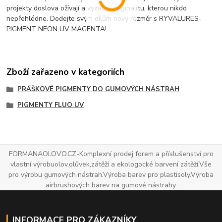
projekty doslova ožívají a vyzařují originalitu, kterou nikdo
nepřehlédne. Dodejte svým dílům nový rozměr s RYVALURES-
PIGMENT NEON UV MAGENTA!
Zboží zařazeno v kategoriích
PRÁŠKOVÉ PIGMENTY DO GUMOVÝCH NÁSTRAH
PIGMENTY FLUO UV
FORMANAOLOVO.CZ-Komplexní prodej forem a příslušenství pro
vlastní výrobuolov,olůvek,zátěží a ekologocké barvení zátěží.Vše
pro výrobu gumových nástrah.Výroba barev pro plastisoly.Výroba
airbrushových barev na gumové nástrahy.
INFORMACE PRO ZÁKAZNÍKY