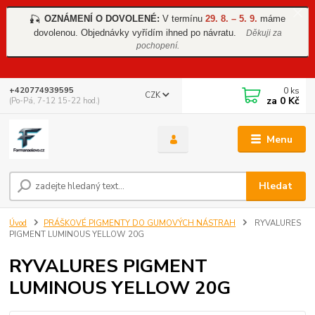
OZNÁMENÍ O DOVOLENÉ:
V termínu
29. 8. – 5. 9.
máme
🎣
dovolenou. Objednávky vyřídím ihned po návratu.
Děkuji za
pochopení.
0
ks
+420774939595
CZK
za
0 Kč
(Po-Pá, 7-12 15-22 hod.)
Menu
Hledat
Úvod
PRÁŠKOVÉ PIGMENTY DO GUMOVÝCH NÁSTRAH
RYVALURES
PIGMENT LUMINOUS YELLOW 20G
RYVALURES PIGMENT
LUMINOUS YELLOW 20G