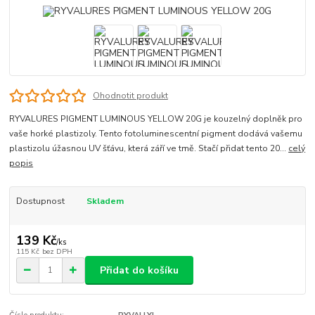
Ohodnotit produkt
RYVALURES PIGMENT LUMINOUS YELLOW 20G je kouzelný doplněk pro
vaše horké plastizoly. Tento fotoluminescentní pigment dodává vašemu
plastizolu úžasnou UV šťávu, která září ve tmě. Stačí přidat tento 20...
celý
popis
Dostupnost
Skladem
139 Kč
/
ks
115 Kč
bez DPH
Přidat do košíku