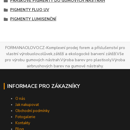
PRÁŠKOVÉ PIGMENTY DO GUMOVÝCH NÁSTRAH
PIGMENTY FLUO UV
PIGMENTY LUMISENČNÍ
FORMANAOLOVO.CZ-Komplexní prodej forem a příslušenství pro
vlastní výrobuolov,olůvek,zátěží a ekologocké barvení zátěží.Vše
pro výrobu gumových nástrah.Výroba barev pro plastisoly.Výroba
airbrushových barev na gumové nástrahy.
INFORMACE PRO ZÁKAZNÍKY
O nás
Jak nakupovat
Obchodní podmínky
Fotogalerie
Kontakty
Blog