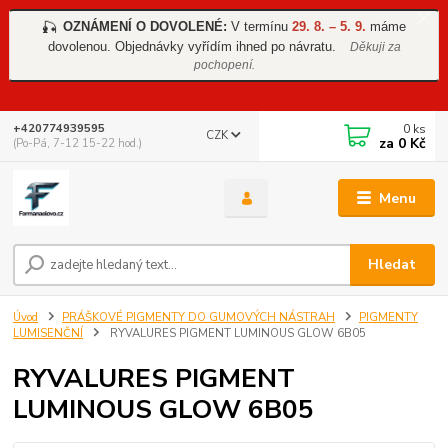
OZNÁMENÍ O DOVOLENÉ:
V termínu
29. 8. – 5. 9.
máme
🎣
dovolenou. Objednávky vyřídím ihned po návratu.
Děkuji za
pochopení.
0
ks
+420774939595
CZK
za
0 Kč
(Po-Pá, 7-12 15-22 hod.)
Menu
Hledat
Úvod
PRÁŠKOVÉ PIGMENTY DO GUMOVÝCH NÁSTRAH
PIGMENTY
LUMISENČNÍ
RYVALURES PIGMENT LUMINOUS GLOW 6B05
RYVALURES PIGMENT
LUMINOUS GLOW 6B05