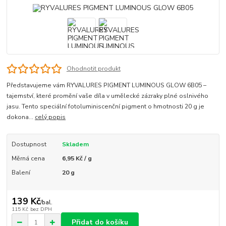
Ohodnotit produkt
Představujeme vám RYVALURES PIGMENT LUMINOUS GLOW 6B05 –
tajemství, které promění vaše díla v umělecké zázraky plné oslnivého
jasu. Tento speciální fotoluminiscenční pigment o hmotnosti 20 g je
dokona...
celý popis
Dostupnost
Skladem
Měrná cena
6,95 Kč / g
Balení
20 g
139 Kč
/
bal.
115 Kč
bez DPH
Přidat do košíku