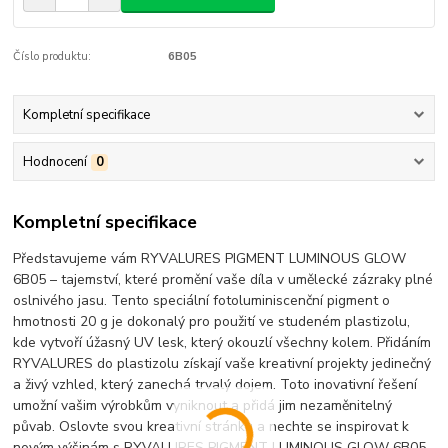
Číslo produktu:
6B05
Kompletní specifikace
Hodnocení
0
Kompletní specifikace
Představujeme vám RYVALURES PIGMENT LUMINOUS GLOW
6B05 – tajemství, které promění vaše díla v umělecké zázraky plné
oslnivého jasu. Tento speciální fotoluminiscenční pigment o
hmotnosti 20 g je dokonalý pro použití ve studeném plastizolu,
kde vytvoří úžasný UV lesk, který okouzlí všechny kolem. Přidáním
RYVALURES do plastizolu získají vaše kreativní projekty jedinečný
a živý vzhled, který zanechá trvalý dojem. Toto inovativní řešení
umožní vašim výrobkům vyniknout a přidá jim nezaměnitelný
půvab. Oslovte svou kreativní stránku a nechte se inspirovat k
novým výšinám s RYVALURES PIGMENT LUMINOUS GLOW 6B05