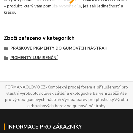
– produkt, který vám pomůže vytvořit díla, jež září jedinečností a
krásou.
Zboží zařazeno v kategoriích
PRÁŠKOVÉ PIGMENTY DO GUMOVÝCH NÁSTRAH
PIGMENTY LUMISENČNÍ
FORMANAOLOVO.CZ-Komplexní prodej forem a příslušenství pro
vlastní výrobuolov,olůvek,zátěží a ekologocké barvení zátěží.Vše
pro výrobu gumových nástrah.Výroba barev pro plastisoly.Výroba
airbrushových barev na gumové nástrahy.
INFORMACE PRO ZÁKAZNÍKY