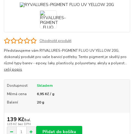
Ohodnotit produkt
Představujeme vám RYVALURES-PIGMENT FLUO UV YELLOW 20G,
dokonalý produkt pro vaše barvicí potřeby. Tento pigment je skvělý pro
různé typy barev - epoxy, laky, plastisoly, polyuretany, akryly a polyest...
celý popis
Dostupnost
Skladem
Měrná cena
6,95 Kč / g
Balení
20 g
139 Kč
/
bal.
115 Kč
bez DPH
Přidat do košíku