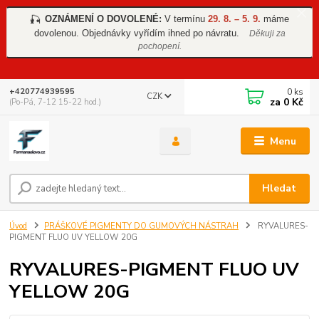
OZNÁMENÍ O DOVOLENÉ:
V termínu
29. 8. – 5. 9.
máme
🎣
dovolenou. Objednávky vyřídím ihned po návratu.
Děkuji za
pochopení.
0
ks
+420774939595
CZK
za
0 Kč
(Po-Pá, 7-12 15-22 hod.)
Menu
Hledat
Úvod
PRÁŠKOVÉ PIGMENTY DO GUMOVÝCH NÁSTRAH
RYVALURES-
PIGMENT FLUO UV YELLOW 20G
RYVALURES-PIGMENT FLUO UV
YELLOW 20G