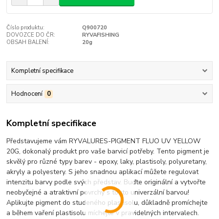
Číslo produktu:
Q900720
DOVOZCE DO ČR:
RYVAFISHING
OBSAH BALENÍ:
20g
Kompletní specifikace
Hodnocení
0
Kompletní specifikace
Představujeme vám RYVALURES-PIGMENT FLUO UV YELLOW
20G, dokonalý produkt pro vaše barvicí potřeby. Tento pigment je
skvělý pro různé typy barev - epoxy, laky, plastisoly, polyuretany,
akryly a polyestery. S jeho snadnou aplikací můžete regulovat
intenzitu barvy podle svých představ. Buďte originální a vytvořte
neobyčejné a atraktivní povrchy s touto univerzální barvou!
Aplikujte pigment do studeného plastisolu, důkladně promíchejte
a během vaření plastisolu míchejte v pravidelných intervalech.