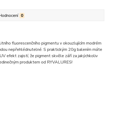
Hodnocení
0
ho fluorescenčního pigmentu v okouzlujícím modrém
 budou nepřehlédnutelné. S praktickým 20g balením máte
UV efekt zajistí, že pigment skvěle září za jakýchkoliv
to jedinečným produktem od RYVALURES!