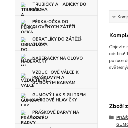
TRUBIČKY A HADIČKY DO
OLOVA
Kompl
PÉRKA-OČKA DO
OLOVĚNÝCH ZÁTĚŽÍ
Komple
OBRATLÍKY DO ZÁTĚŽÍ-
OLOVA
Objevte 
odstínu! 
NABĚRAČKY NA OLOVO
po ruce d
světelný
VZDUCHOVÉ VÁLCE K
PRÁŠKOVÝM A
GUMOVÝM BARVÁM
GUMOVÝ LAK S GLITREM
NA JIGOVÉ HLAVIČKY
Zboží 
PRÁŠKOVÉ BARVY NA
OLOVO
PRÁŠ
GUM