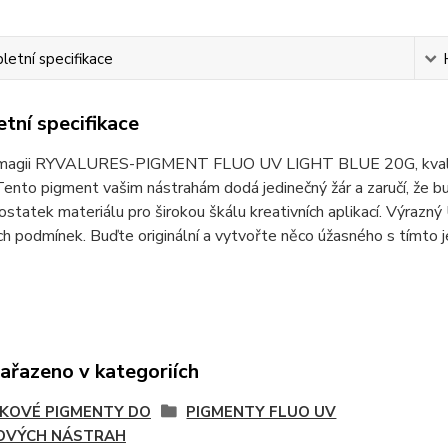
etní specifikace
tní specifikace
magii RYVALURES-PIGMENT FLUO UV LIGHT BLUE 20G, kvalitní
Tento pigment vašim nástrahám dodá jedinečný žár a zaručí, že
ostatek materiálu pro širokou škálu kreativních aplikací. Výrazný 
ch podmínek. Buďte originální a vytvořte něco úžasného s tím
zařazeno v kategoriích
KOVÉ PIGMENTY DO
PIGMENTY FLUO UV
OVÝCH NÁSTRAH