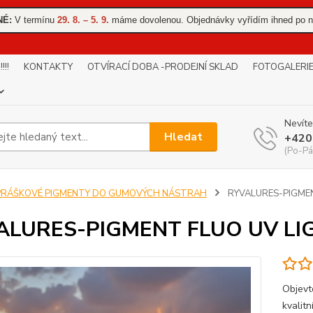
NÉ:
V termínu
29. 8. – 5. 9.
máme dovolenou. Objednávky vyřídím ihned po n
!!
KONTAKTY
OTVÍRACÍ DOBA -PRODEJNÍ SKLAD
FOTOGALERI
Nevíte
Hledat
+420
(Po-Pá
PRÁŠKOVÉ PIGMENTY DO GUMOVÝCH NÁSTRAH
RYVALURES-PIGMEN
ALURES-PIGMENT FLUO UV LI
Objev
kvalit