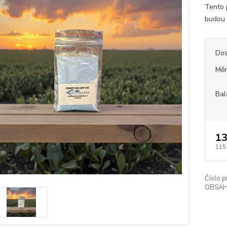
Tento 
budou 
Dos
Měr
Bal
13
115
Číslo p
OBSAH