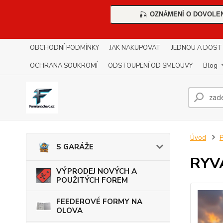
OZNÁMENÍ O DOVOLE
🎣
OBCHODNÍ PODMÍNKY
JAK NAKUPOVAT
JEDNOU A DOST !!
OCHRANA SOUKROMÍ
ODSTOUPENÍ OD SMLOUVY
Blog
Úvod
S GARÁŽE
RYV
VÝPRODEJ NOVÝCH A
POUŽITÝCH FOREM
FEEDEROVÉ FORMY NA
OLOVA