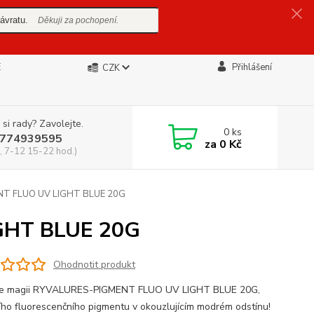
ávratu.
Děkuji za pochopení.
E
Přihlášení
CZK
 si rady? Zavolejte.
0
ks
774939595
za
0 Kč
, 7-12 15-22 hod.)
T FLUO UV LIGHT BLUE 20G
GHT BLUE 20G
Ohodnotit produkt
te magii RYVALURES-PIGMENT FLUO UV LIGHT BLUE 20G,
ního fluorescenčního pigmentu v okouzlujícím modrém odstínu!