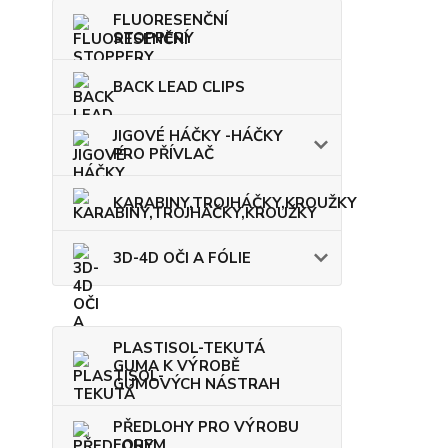
FLUORESENČNÍ
STOPPERY
BACK LEAD CLIPS
JIGOVÉ HÁČKY -HÁČKY
PRO PŘÍVLAČ
KARABINY,TROJHÁČKY,KROUŽKY
3D-4D OČI A FÓLIE
PLASTISOL-TEKUTÁ
GUMA K VÝROBĚ
GUMOVÝCH NÁSTRAH
PŘEDLOHY PRO VÝROBU
FOREM