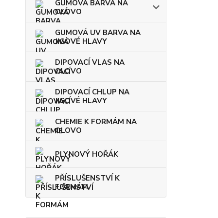
GUMOVÁ BARVA NA
OLOVO
GUMOVÁ UV BARVA NA
JIGOVÉ HLAVY
DIPOVACÍ VLAS NA
OLOVO
DIPOVACÍ CHLUP NA
JIGOVÉ HLAVY
CHEMIE K FORMÁM NA
OLOVO
PLYNOVÝ HOŘÁK
PŘÍSLUŠENSTVÍ K
FORMÁM