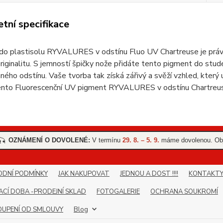
tní specifikace
do plastisolu RYVALURES v odstínu Fluo UV Chartreuse je prá
originalitu. S jemností špičky nože přidáte tento pigment do stu
ého odstínu. Vaše tvorba tak získá zářivý a svěží vzhled, který
ento Fluorescenční UV pigment RYVALURES v odstínu Chartreuse 
OZNÁMENÍ O DOVOLENÉ:
V termínu
29. 8. – 5. 9.
máme dovolenou. Obj
🎣
DNÍ PODMÍNKY
JAK NAKUPOVAT
JEDNOU A DOST !!!!
KONTAKT
ACÍ DOBA -PRODEJNÍ SKLAD
FOTOGALERIE
OCHRANA SOUKROMÍ
UPENÍ OD SMLOUVY
Blog