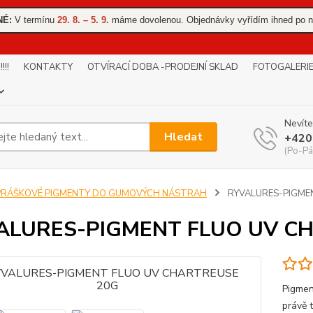
NÉ:
V termínu
29. 8. – 5. 9.
máme dovolenou. Objednávky vyřídím ihned po n
!!
KONTAKTY
OTVÍRACÍ DOBA -PRODEJNÍ SKLAD
FOTOGALERI
Nevíte
Hledat
+420
(Po-Pá
PRÁŠKOVÉ PIGMENTY DO GUMOVÝCH NÁSTRAH
RYVALURES-PIGME
ALURES-PIGMENT FLUO UV C
Pigmen
právě 