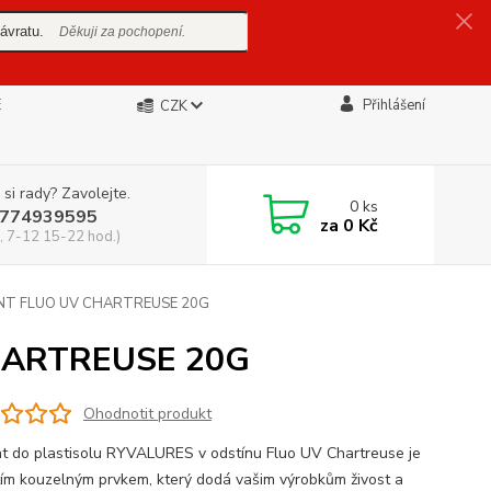
ávratu.
Děkuji za pochopení.
E
Přihlášení
CZK
 si rady? Zavolejte.
0
ks
774939595
za
0 Kč
, 7-12 15-22 hod.)
NT FLUO UV CHARTREUSE 20G
HARTREUSE 20G
Ohodnotit produkt
t do plastisolu RYVALURES v odstínu Fluo UV Chartreuse je
tím kouzelným prvkem, který dodá vašim výrobkům živost a