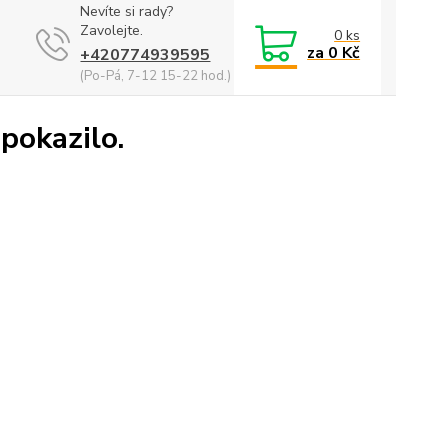
Nevíte si rady?
Zavolejte.
0
ks
za
0 Kč
+420774939595
(Po-Pá, 7-12 15-22 hod.)
 pokazilo.