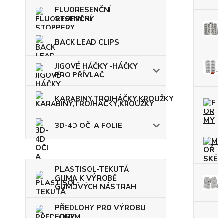
FLUORESENČNÍ
STOPPERY
BACK LEAD CLIPS
JIGOVÉ HÁČKY -HÁČKY
PRO PŘÍVLAČ
KARABINY,TROJHÁČKY,KROUŽKY
3D-4D OČI A FÓLIE
PLASTISOL-TEKUTÁ
GUMA K VÝROBĚ
GUMOVÝCH NÁSTRAH
PŘEDLOHY PRO VÝROBU
FOREM