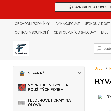
OZNÁMENÍ O DOVOLE
🎣
OBCHODNÍ PODMÍNKY
JAK NAKUPOVAT
JEDNOU A DOST !!
OCHRANA SOUKROMÍ
ODSTOUPENÍ OD SMLOUVY
Blog
Úvod
S GARÁŽE
RYV
VÝPRODEJ NOVÝCH A
POUŽITÝCH FOREM
FEEDEROVÉ FORMY NA
OLOVA