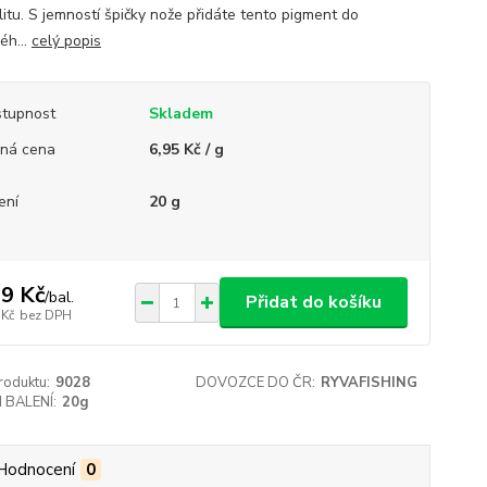
litu. S jemností špičky nože přidáte tento pigment do
éh...
celý popis
tupnost
Skladem
ná cena
6,95 Kč / g
ení
20 g
9 Kč
/
bal.
Přidat do košíku
 Kč
bez DPH
roduktu:
9028
DOVOZCE DO ČR:
RYVAFISHING
 BALENÍ:
20g
Hodnocení
0