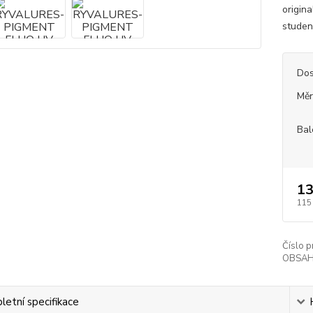
origina
studen
Dos
Měr
Bal
13
115
Číslo p
OBSAH
etní specifikace