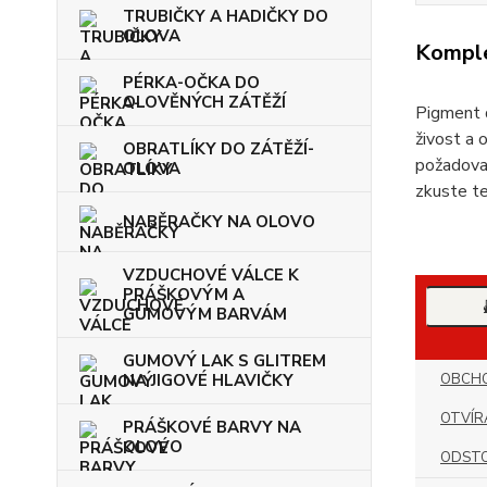
TRUBIČKY A HADIČKY DO
OLOVA
Komple
PÉRKA-OČKA DO
OLOVĚNÝCH ZÁTĚŽÍ
Pigment 
živost a 
OBRATLÍKY DO ZÁTĚŽÍ-
požadovan
OLOVA
zkuste t
NABĚRAČKY NA OLOVO
VZDUCHOVÉ VÁLCE K
PRÁŠKOVÝM A
GUMOVÝM BARVÁM
GUMOVÝ LAK S GLITREM
NA JIGOVÉ HLAVIČKY
OBCHO
OTVÍR
PRÁŠKOVÉ BARVY NA
OLOVO
ODSTO