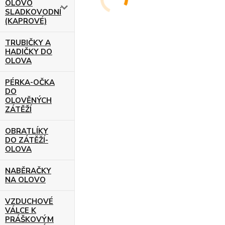
OLOVO
SLADKOVODNÍ
(KAPROVÉ)
TRUBIČKY A
HADIČKY DO
OLOVA
PÉRKA-OČKA
DO
OLOVĚNÝCH
ZÁTĚŽÍ
OBRATLÍKY
DO ZÁTĚŽÍ-
OLOVA
NABĚRAČKY
NA OLOVO
VZDUCHOVÉ
VÁLCE K
PRÁŠKOVÝM