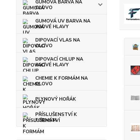
GUMOVÁ BARVA NA
OLOVO
GUMOVÁ UV BARVA NA
JIGOVÉ HLAVY
DIPOVACÍ VLAS NA
OLOVO
DIPOVACÍ CHLUP NA
JIGOVÉ HLAVY
CHEMIE K FORMÁM NA
OLOVO
PLYNOVÝ HOŘÁK
PŘÍSLUŠENSTVÍ K
FORMÁM