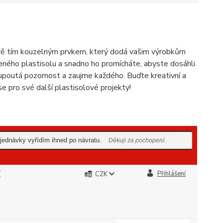
vě tím kouzelným prvkem, který dodá vašim výrobkům
deného plastisolu a snadno ho promícháte, abyste dosáhli
 upoutá pozornost a zaujme každého. Buďte kreativní a
pro své další plastisolové projekty!
ednávky vyřídím ihned po návratu.
Děkuji za pochopení.
Y
Přihlášení
CZK