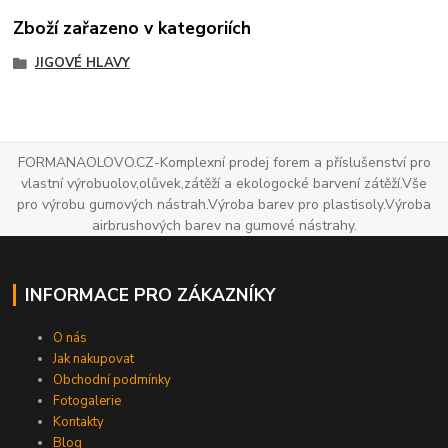
Zboží zařazeno v kategoriích
JIGOVÉ HLAVY
FORMANAOLOVO.CZ-Komplexní prodej forem a příslušenství pro
vlastní výrobuolov,olůvek,zátěží a ekologocké barvení zátěží.Vše
pro výrobu gumových nástrah.Výroba barev pro plastisoly.Výroba
airbrushových barev na gumové nástrahy.
INFORMACE PRO ZÁKAZNÍKY
O nás
Jak nakupovat
Obchodní podmínky
Fotogalerie
Kontakty
Blog