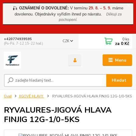
OZNÁMENÍ O DOVOLENÉ:
V termínu
29. 8. – 5. 9.
máme
🎣
dovolenou. Objednávky vyřídím ihned po návratu.
Děkuji za
pochopení.
0
ks
+420774939595
CZK
za
0 Kč
(Po-Pá, 7-12 15-22 hod.)
Menu
Hledat
Úvod
JIGOVÉ HLAVY
RYVALURES-JIGOVÁ HLAVA FINJIG 12G-1/0-5KS
RYVALURES-JIGOVÁ HLAVA
FINJIG 12G-1/0-5KS