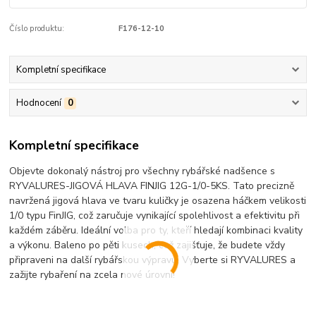
Číslo produktu:
F176-12-10
Kompletní specifikace
Hodnocení
0
Kompletní specifikace
Objevte dokonalý nástroj pro všechny rybářské nadšence s
RYVALURES-JIGOVÁ HLAVA FINJIG 12G-1/0-5KS. Tato precizně
navržená jigová hlava ve tvaru kuličky je osazena háčkem velikosti
1/0 typu FinJIG, což zaručuje vynikající spolehlivost a efektivitu při
každém záběru. Ideální volba pro ty, kteří hledají kombinaci kvality
a výkonu. Baleno po pěti kusech, což zajišťuje, že budete vždy
připraveni na další rybářskou výpravu. Vyberte si RYVALURES a
zažijte rybaření na zcela nové úrovni!