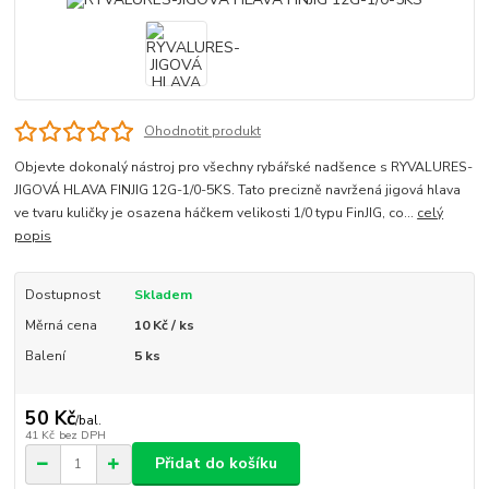
Ohodnotit produkt
Objevte dokonalý nástroj pro všechny rybářské nadšence s RYVALURES-
JIGOVÁ HLAVA FINJIG 12G-1/0-5KS. Tato precizně navržená jigová hlava
ve tvaru kuličky je osazena háčkem velikosti 1/0 typu FinJIG, co...
celý
popis
Dostupnost
Skladem
Měrná cena
10 Kč / ks
Balení
5 ks
50 Kč
/
bal.
41 Kč
bez DPH
Přidat do košíku