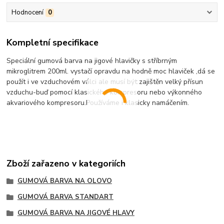
Hodnocení
0
Kompletní specifikace
Speciální gumová barva na jigové hlavičky s stříbrným
mikroglitrem 200ml. vystačí opravdu na hodně moc hlaviček ,dá se
použít i ve vzduchovém válci ale musí být zajištěn velký přísun
vzduchu-buď pomocí klasického kompresoru nebo výkonného
akvariového kompresoru.Používáme i klasicky namáčením.
Zboží zařazeno v kategoriích
GUMOVÁ BARVA NA OLOVO
GUMOVÁ BARVA STANDART
GUMOVÁ BARVA NA JIGOVÉ HLAVY