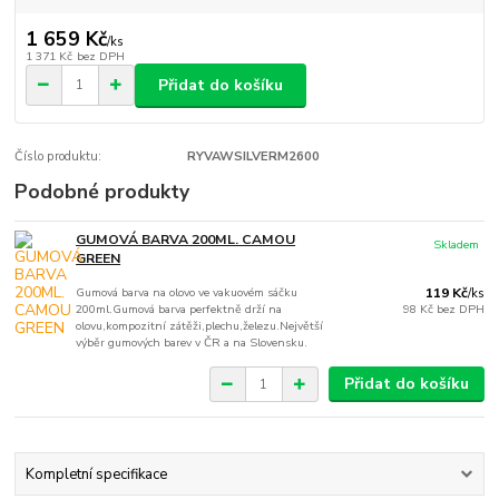
1 659 Kč
/
ks
1 371 Kč
bez DPH
Přidat do košíku
Číslo produktu:
RYVAWSILVERM2600
Podobné produkty
GUMOVÁ BARVA 200ML. CAMOU
Skladem
GREEN
Gumová barva na olovo ve vakuovém sáčku
119 Kč
/
ks
200ml.Gumová barva perfektně drží na
98 Kč
bez DPH
olovu,kompozitní zátěži,plechu,železu.Největší
výběr gumových barev v ČR a na Slovensku.
Přidat do košíku
Kompletní specifikace