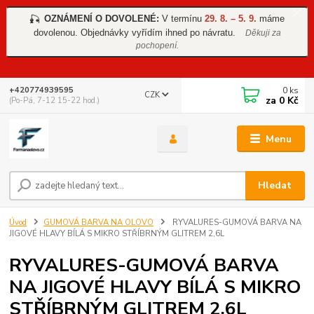
OZNÁMENÍ O DOVOLENÉ:
V termínu
29. 8. – 5. 9.
máme
🎣
dovolenou. Objednávky vyřídím ihned po návratu.
Děkuji za
pochopení.
0
ks
+420774939595
CZK
za
0 Kč
(Po-Pá, 7-12 15-22 hod.)
Menu
Hledat
Úvod
GUMOVÁ BARVA NA OLOVO
RYVALURES-GUMOVÁ BARVA NA
JIGOVÉ HLAVY BÍLÁ S MIKRO STŘÍBRNÝM GLITREM 2,6L
RYVALURES-GUMOVÁ BARVA
NA JIGOVÉ HLAVY BÍLÁ S MIKRO
STŘÍBRNÝM GLITREM 2,6L