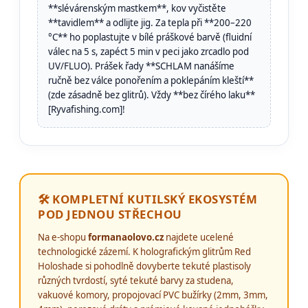
**slévárenským mastkem**, kov vyčistěte
**tavidlem** a odlijte jig. Za tepla při **200–220
°C** ho poplastujte v bílé práškové barvě (fluidní
válec na 5 s, zapéct 5 min v peci jako zrcadlo pod
UV/FLUO). Prášek řady **SCHLAM nanášíme
ručně bez válce ponořením a poklepáním kleští**
(zde zásadně bez glitrů). Vždy **bez čírého laku**
[Ryvafishing.com]!
🛠️ KOMPLETNÍ KUTILSKÝ EKOSYSTÉM
POD JEDNOU STŘECHOU
Na e-shopu
formanaolovo.cz
najdete ucelené
technologické zázemí. K holografickým glitrům Red
Holoshade si pohodlně dovyberte tekuté plastisoly
různých tvrdostí, syté tekuté barvy za studena,
vakuové komory, propojovací PVC bužírky (2mm, 3mm,