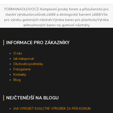
FORMANAOLOVO.CZ-Komplexní prodej forem a příslušenství pro
vlastní výrobuolov,olůvek,zátěží a ekologocké barvení zátěží.Vše
pro výrobu gumových nástrah.Výroba barev pro plastisoly.Výroba
airbrushových barev na gumové nástrahy.
INFORMACE PRO ZÁKAZNÍKY
O nás
Jak nakupovat
Obchodní podmínky
Fotogalerie
Kontakty
Blog
NEJČTENĚJŠÍ NA BLOGU
JAK VYROBIT KVALITNÍ VÝROBEK ZA PÁR KORUN