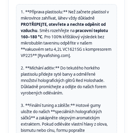
1. **Příprava plastisolu:** Než začnete plastisol v
mikrovlnce zahřívat, láhev vždy důkladně
PROTŘEPEJTE, otevřete a nechte odpěnit od
vzduchu
. Směs rozehřejte na
pracovní teplotu
160–180 °C
. Pro 100% křišťálový výsledek bez
mikrobublin taveninu odpěňte v našem
**vakuovém setu 4,2L VC1621SG s kompresorem
VP225** [Ryvafishing.com].
2. **Míchání aditiv:** Do tekutého horkého
plastisolu přidejte syté barvy a odměřené
množství holografických glitrů Red Holoshade.
Důkladně promíchejte a odlijte do našich forem
vyrobených odléváním.
3. **Finální tuning a zátěže:** Hotové gumy
uložte do našich **speciálních holografických
sáčků** a zakápněte olejovým aromatickým
extraktem. Pokud odléváte vlastní hlavy z olova,
bismutu nebo cínu, formu poprašte