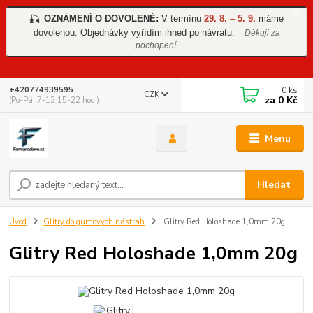
OZNÁMENÍ O DOVOLENÉ:
V termínu
29. 8. – 5. 9.
máme
🎣
dovolenou. Objednávky vyřídím ihned po návratu.
Děkuji za
pochopení.
0
ks
+420774939595
CZK
za
0 Kč
(Po-Pá, 7-12 15-22 hod.)
Menu
Hledat
Úvod
Glitry do gumových nástrah
Glitry Red Holoshade 1,0mm 20g
Glitry Red Holoshade 1,0mm 20g