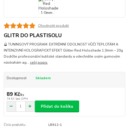
Ohodnotit produkt
GLITR DO PLASTISOLU
🔮 TUNINGOVÝ PROGRAM: EXTRÉMNÍ ODOLNOST VŮČI TEPLOTÁM A
INTENZIVNÍ HOLOGRAFICKÝ EFEKT Glitter Red Holoshade 1,0mm – 20g
Dodržte profesionální kutilské standardy a vdechněte svým gumovým
nástrahám ag...
celý popis
Dostupnost
Skladem
89 Kč
/
ks
74 Kč
bez DPH
Přidat do košíku
Číslo produktu:
LB912-1