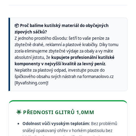
📦 Proč balíme kutilský materiál do obyčejných
zipových sáčků?
Z jednoho prostého důvodu: šetří to vaše peníze za
zbytečně drahé, reklamní a plastové krabičky. Díky tomu
zcela eliminujeme zbytečné výdaje za obaly a vy máte
absolutní jistotu, že
kupujete profesionální kutilské
komponenty v nejvyšší kvalitě za levný peníz
.
Neplatíte za plastový odpad, investujte pouze do
špičkového obsahu svých nástrah na formanaolovo.cz
[Ryvafishing.com]!
🌟 PŘEDNOSTI GLITRŮ 1,0MM
Odolnost vůči vysokým teplotám:
Bez problémů
snášejí opakovaný ohřev v horkém plastisolu bez