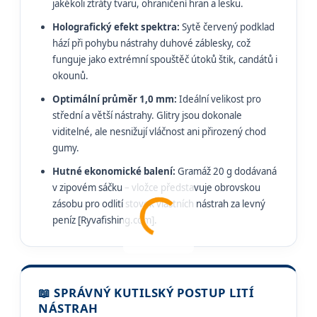
jakékoli ztráty tvaru, ohraničení hran a lesku.
Holografický efekt spektra:
Sytě červený podklad
hází při pohybu nástrahy duhové záblesky, což
funguje jako extrémní spouštěč útoků štik, candátů i
okounů.
Optimální průměr 1,0 mm:
Ideální velikost pro
střední a větší nástrahy. Glitry jsou dokonale
viditelné, ale nesnižují vláčnost ani přirozený chod
gumy.
Hutné ekonomické balení:
Gramáž 20 g dodávaná
v zipovém sáčku – vložce představuje obrovskou
zásobu pro odlití stovek vlastních nástrah za levný
peníz [Ryvafishing.com].
📖 SPRÁVNÝ KUTILSKÝ POSTUP LITÍ
NÁSTRAH