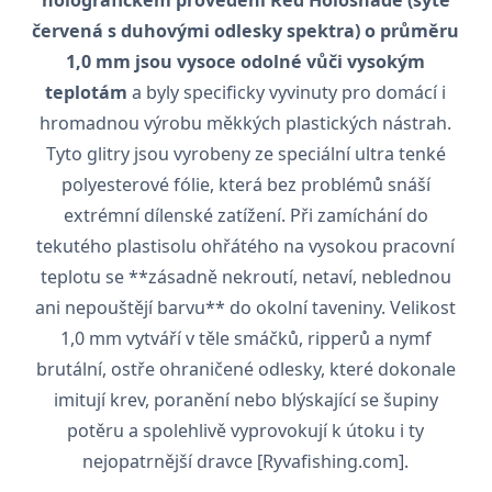
holografickém provedení Red Holoshade (sytě
červená s duhovými odlesky spektra) o průměru
1,0 mm jsou vysoce odolné vůči vysokým
teplotám
a byly specificky vyvinuty pro domácí i
hromadnou výrobu měkkých plastických nástrah.
Tyto glitry jsou vyrobeny ze speciální ultra tenké
polyesterové fólie, která bez problémů snáší
extrémní dílenské zatížení. Při zamíchání do
tekutého plastisolu ohřátého na vysokou pracovní
teplotu se **zásadně nekroutí, netaví, neblednou
ani nepouštějí barvu** do okolní taveniny. Velikost
1,0 mm vytváří v těle smáčků, ripperů a nymf
brutální, ostře ohraničené odlesky, které dokonale
imitují krev, poranění nebo blýskající se šupiny
potěru a spolehlivě vyprovokují k útoku i ty
nejopatrnější dravce [Ryvafishing.com].