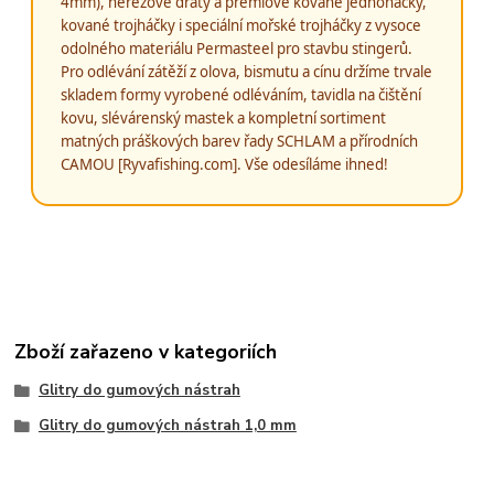
4mm), nerezové dráty a prémiové kované jednoháčky,
kované trojháčky i speciální mořské trojháčky z vysoce
odolného materiálu Permasteel pro stavbu stingerů.
Pro odlévání zátěží z olova, bismutu a cínu držíme trvale
skladem formy vyrobené odléváním, tavidla na čištění
kovu, slévárenský mastek a kompletní sortiment
matných práškových barev řady SCHLAM a přírodních
CAMOU [Ryvafishing.com]. Vše odesíláme ihned!
Zboží zařazeno v kategoriích
Glitry do gumových nástrah
Glitry do gumových nástrah 1,0 mm