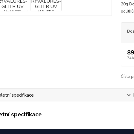
20g Do
odlitk
Dos
89
74 
Číslo p
etní specifikace
tní specifikace