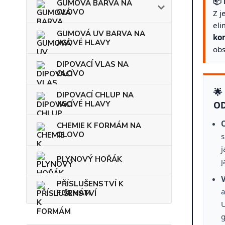
📦 
GUMOVÁ BARVA NA
OLOVO
Z j
eli
GUMOVÁ UV BARVA NA
kom
JIGOVÉ HLAVY
obs
DIPOVACÍ VLAS NA
OLOVO
🌟
DIPOVACÍ CHLUP NA
JIGOVÉ HLAVY
O
CHEMIE K FORMÁM NA
OLOVO
s
j
PLYNOVÝ HOŘÁK
j
V
PŘÍSLUŠENSTVÍ K
a
FORMÁM
U
g