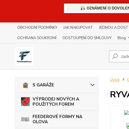
OZNÁMENÍ O DOVOLE
🎣
OBCHODNÍ PODMÍNKY
JAK NAKUPOVAT
JEDNOU A DOST !!
OCHRANA SOUKROMÍ
ODSTOUPENÍ OD SMLOUVY
Blog
Úvod
G
S GARÁŽE
RYV
VÝPRODEJ NOVÝCH A
POUŽITÝCH FOREM
FEEDEROVÉ FORMY NA
OLOVA