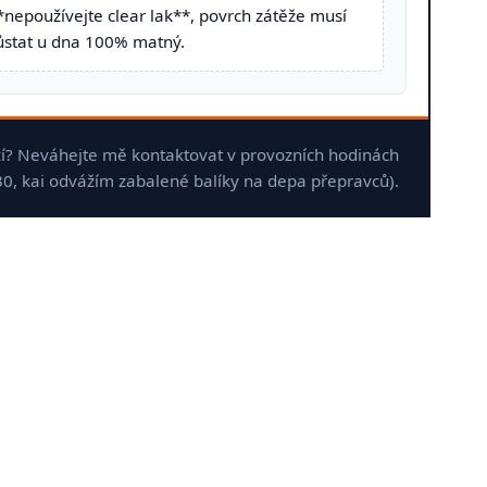
*nepoužívejte clear lak**, povrch zátěže musí
ůstat u dna 100% matný.
ěží? Neváhejte mě kontaktovat v provozních hodinách
0, kai odvážím zabalené balíky na depa přepravců).