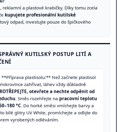
ků?
, reklamní a plastové krabičky. Díky tomu zcela
 že
kupujete profesionální kutilské
astový odpad, investujte pouze do špičkového
 SPRÁVNÝ KUTILSKÝ POSTUP LITÍ A
ČENÍ
. **Příprava plastisolu:** Než začnete plastisol
 mikrovlnce zahřívat, láhev vždy důkladně
ROTŘEPEJTE, otevřete a nechte odpěnit od
zduchu
. Směs rozehřejte na
pracovní teplotu
60–180 °C
. Do horké směsi vmíchejte barvy a
yto bílé glitry UV White, promíchejte a odlijte do
orem vyrobených odléváním.