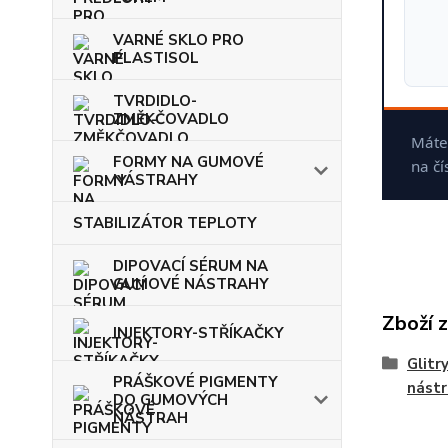
VARNÉ SKLO PRO
PLASTISOL
TVRDIDLO-
ZMĚKČOVADLO
Máte 
FORMY NA GUMOVÉ
na čí
NÁSTRAHY
STABILIZÁTOR TEPLOTY
DIPOVACÍ SÉRUM NA
GUMOVÉ NÁSTRAHY
Zboží 
INJEKTORY-STŘÍKAČKY
Glitr
PRÁŠKOVÉ PIGMENTY
nást
DO GUMOVÝCH
NÁSTRAH