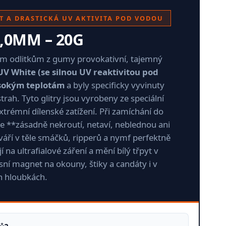
ST A DRASTICKÁ UV AKTIVITA POD VODOU
,0MM – 20G
vým odlitkům z gumy provokativní, tajemný
 UV White (se silnou UV reaktivitou pod
ysokým teplotám
a byly specificky vyvinuty
ah. Tyto glitry jsou vyrobeny ze speciální
xtrémní dílenské zatížení. Při zamíchání do
e **zásadně nekroutí, netaví, neblednou ani
váří v těle smáčků, ripperů a nymf perfektně
 na ultrafialové záření a mění bílý třpyt v
ní magnet na okouny, štiky a candáty i v
h hloubkách.