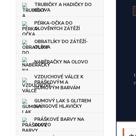
TRUBIČKY A HADIČKY DO
OLOVA
PÉRKA-OČKA DO
OLOVĚNÝCH ZÁTĚŽÍ
OBRATLÍKY DO ZÁTĚŽÍ-
OLOVA
NABĚRAČKY NA OLOVO
VZDUCHOVÉ VÁLCE K
PRÁŠKOVÝM A
n
GUMOVÝM BARVÁM
GUMOVÝ LAK S GLITREM
NA JIGOVÉ HLAVIČKY
PRÁŠKOVÉ BARVY NA
OLOVO