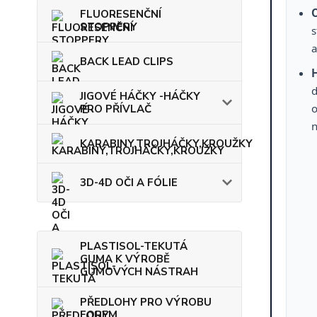
FLUORESENČNÍ
STOPPERY
s
a
BACK LEAD CLIPS
d
JIGOVÉ HÁČKY -HÁČKY
o
PRO PŘÍVLAČ
n
KARABINY,TROJHÁČKY,KROUŽKY
3D-4D OČI A FÓLIE
PLASTISOL-TEKUTÁ
GUMA K VÝROBĚ
GUMOVÝCH NÁSTRAH
PŘEDLOHY PRO VÝROBU
FOREM