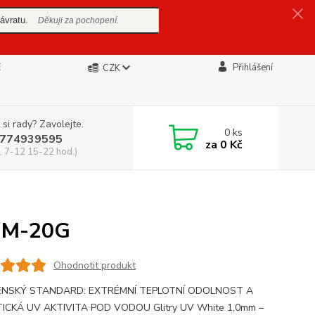
ávratu.
Děkuji za pochopení.
E
Přihlášení
CZK
 si rady? Zavolejte.
0
ks
774939595
za
0 Kč
, 7-12 15-22 hod.)
MM-20G
Ohodnotit produkt
ÍLENSKÝ STANDARD: EXTRÉMNÍ TEPLOTNÍ ODOLNOST A
ICKÁ UV AKTIVITA POD VODOU Glitry UV White 1,0mm –