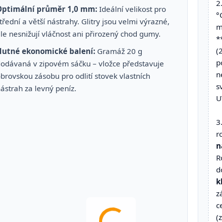
2
Optimální průměr 1,0 mm:
Ideální velikost pro
°
třední a větší nástrahy. Glitry jsou velmi výrazné,
m
le nesnižují vláčnost ani přirozený chod gumy.
*
(
Hutné ekonomické balení:
Gramáž 20 g
p
odávaná v zipovém sáčku – vložce představuje
n
brovskou zásobu pro odlití stovek vlastních
s
ástrah za levný peníz.
U
3
r
n
R
d
k
z
c
(