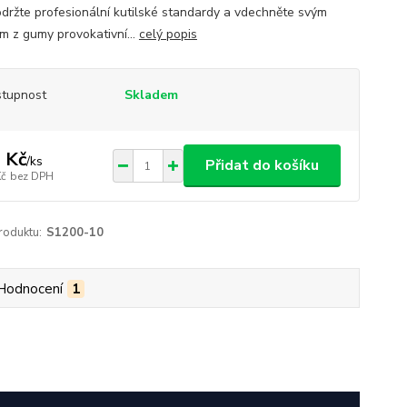
držte profesionální kutilské standardy a vdechněte svým
ům z gumy provokativní...
celý popis
tupnost
Skladem
 Kč
/
ks
Přidat do košíku
Kč
bez DPH
roduktu:
S1200-10
Hodnocení
1