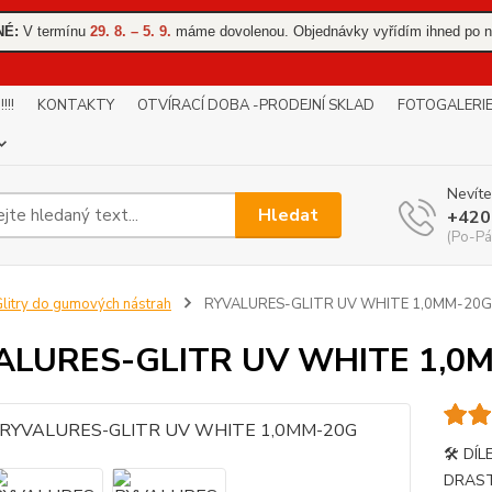
NÉ:
V termínu
29. 8. – 5. 9.
máme dovolenou. Objednávky vyřídím ihned po n
!!
KONTAKTY
OTVÍRACÍ DOBA -PRODEJNÍ SKLAD
FOTOGALERI
Nevíte
Hledat
+420
(Po-Pá
litry do gumových nástrah
RYVALURES-GLITR UV WHITE 1,0MM-20G
ALURES-GLITR UV WHITE 1,0
🛠️ D
DRAST