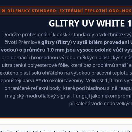
🛠️ DÍLENSKÝ STANDARD: EXTRÉMNÍ TEPLOTNÍ ODOLNO
GLITRY UV WHITE 1
Dodržte profesionální kutilské standardy a vdechněte s
život! Prémiové
glitry (flitry) v sytě bílém provedení
vodou) o průměru 1,0 mm jsou vysoce odolné vůči v
pro domácí i hromadnou výrobu měkkých plastických nástr
ultra tenké polyesterové fólie, která bez problémů snáší e
tekutého plastisolu ohřátého na vysokou pracovní teplotu s
epouštějí barvu** do okolní taveniny. Velikost 1,0 mm vyt
ohraničené reflexní body, které pod hladinou silně reagují
magický modrofialový signál. Fungují jako nekompromis
přikalené vodě nebo velkýc