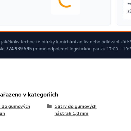
*
z
jakékoliv technické otázky k míchání aditiv nebo odlévání zát
sle
774 939 595
(mimo odpolední logistickou pauzu 17:00 – 19:3
zařazeno v kategoriích
y do gumových
Glitry do gumových
rah
nástrah 1,0 mm