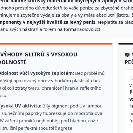
Proč balíme kutilský materiál do obyčejných zipových sáč
ednoho prostého důvodu: šetří to vaše peníze za zbytečně drahé
minujeme zbytečné výdaje za obaly a vy máte absolutní jistotu,
ponenty v nejvyšší kvalitě za levný peníz
. Neplatíte za pl
ahu svých nástrah a forem na formanaolovo.cz!
 VÝHODY GLITRŮ S VYSOKOU
📖
DOLNOSTÍ
PE
Odolnost vůči vysokým teplotám:
Bez problémů
1
nášejí opakovaný ohrev v horkém plastisolu bez
v
akékoli ztráty tvaru, ohraničení hran a reflexního
P
asu.
v
ysoká UV aktivita:
Bílý pigment pod UV lampou
1
 slunečními paprsky fluoreskuje do modrofialova.
t
V záření proniká nejhlouběji pod hladinu, což z
f
litru činí perfektní spouštěč agrese.