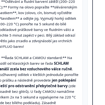
. **Odlévání a fluidní barvení zátěží (200–220
C):** Formy na olovo poprašte **slévárenským
astkem**, kov (olovo, cín, bismut) vyčistěte
*tavidlem** a odlijte jig. Vyjmutý horký odlitek
200–220 °C) ponořte na 5 sekund do bílé
odkladové práškové barvy ve fluidním válci a
echte 5 minut zapéct v peci. Bílý základ odrazí
větlo jako zrcadlo a zdvojnásobí jas vrchních
V/FLUO barev!
. **Řada SCHLAM a CAMOU standard:** Na
ozdíl od klasických barev se řada
SCHLAM
anáší zcela bez vzduchového válce ručně
.
ozžhavený odlitek v kleštích jednoduše ponoříte
o prášku a následně provedete
jen poklepání
leští pro odstranění přebytečné barvy
(zde
ásadně bez glitrů). U řady CAMOU namáčíme
elkem 2x na 5 sekund a vypalujeme na 220 °C
zde bez bílého podkladu). Zásadně