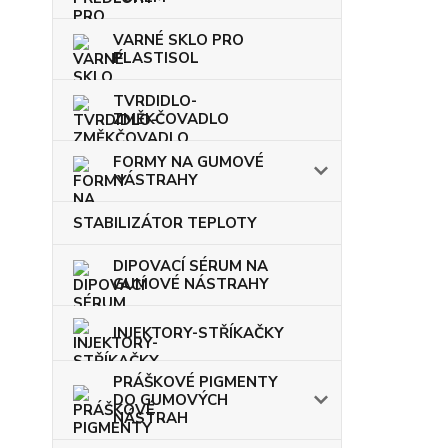
VARNÉ SKLO PRO
PLASTISOL
TVRDIDLO-
ZMĚKČOVADLO
FORMY NA GUMOVÉ
NÁSTRAHY
STABILIZÁTOR TEPLOTY
DIPOVACÍ SÉRUM NA
GUMOVÉ NÁSTRAHY
INJEKTORY-STŘÍKAČKY
PRÁŠKOVÉ PIGMENTY
DO GUMOVÝCH
NÁSTRAH