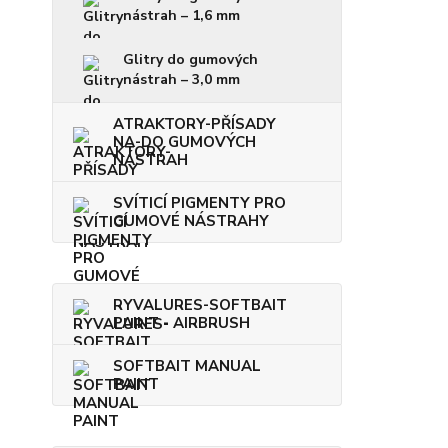
nástrah – 1,6 mm
Glitry do gumových
nástrah – 3,0 mm
ATRAKTORY-PŘÍSADY
NA-DO GUMOVÝCH
NÁSTRAH
SVÍTICÍ PIGMENTY PRO
GUMOVÉ NÁSTRAHY
RYVALURES-SOFTBAIT
PAINT - AIRBRUSH
SOFTBAIT MANUAL
PAINT