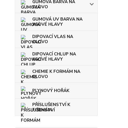
GUMOVÁ BARVA NA
OLOVO
GUMOVÁ UV BARVA NA
JIGOVÉ HLAVY
DIPOVACÍ VLAS NA
OLOVO
DIPOVACÍ CHLUP NA
JIGOVÉ HLAVY
CHEMIE K FORMÁM NA
OLOVO
PLYNOVÝ HOŘÁK
PŘÍSLUŠENSTVÍ K
FORMÁM