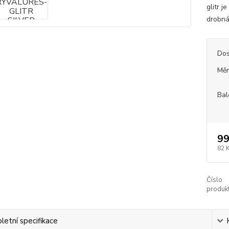
glitr 
drobná 
Dos
Měr
Bal
99
82 
Číslo
produkt
etní specifikace