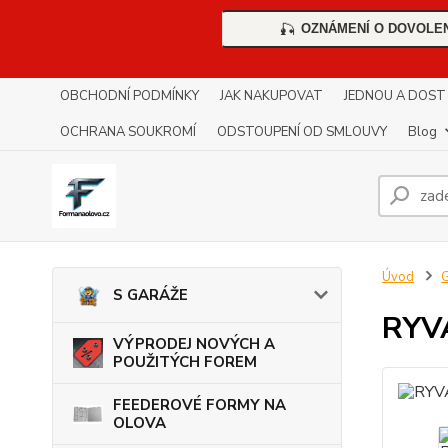
OZNÁMENÍ O DOVOLE
🎣
OBCHODNÍ PODMÍNKY
JAK NAKUPOVAT
JEDNOU A DOST !!
OCHRANA SOUKROMÍ
ODSTOUPENÍ OD SMLOUVY
Blog
Úvod
G
S GARÁŽE
RYV
VÝPRODEJ NOVÝCH A
POUŽITÝCH FOREM
FEEDEROVÉ FORMY NA
OLOVA