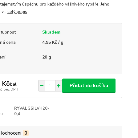
je tajemstvím úspěchu pro každého vášnivého rybáře. Jeho
v...
celý popis
tupnost
Skladem
ná cena
4,95 Kč / g
ení
20 g
 Kč
/
bal.
Přidat do košíku
Kč
bez DPH
RYVALGSILVH20-
u:
0,4
Hodnocení
0