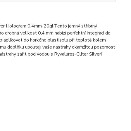
ilver Hologram 0,4mm-20g! Tento jemný stříbrný
ho drobná velikost 0,4 mm nabízí perfektní integraci do
itr aplikovat do horkého plastisolu při teplotě kolem
lému doplňku upoutají vaše nástrahy okamžitou pozornost
nástrahy zářit pod vodou s Ryvalures-Gliter Silver!