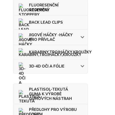
FLUORESENČNÍ
STOPPERY
BACK LEAD CLIPS
JIGOVÉ HÁČKY -HÁČKY
PRO PŘÍVLAČ
KARABINY,TROJHÁČKY,KROUŽKY
3D-4D OČI A FÓLIE
PLASTISOL-TEKUTÁ
GUMA K VÝROBĚ
GUMOVÝCH NÁSTRAH
PŘEDLOHY PRO VÝROBU
FOREM