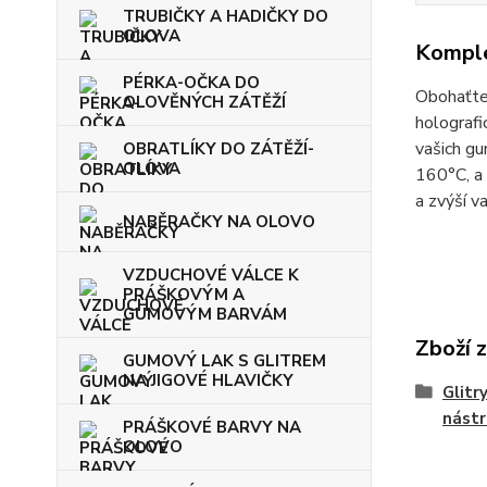
TRUBIČKY A HADIČKY DO
OLOVA
Komple
PÉRKA-OČKA DO
Obohaťte
OLOVĚNÝCH ZÁTĚŽÍ
holografi
vašich gu
OBRATLÍKY DO ZÁTĚŽÍ-
OLOVA
160°C, a 
a zvýší v
NABĚRAČKY NA OLOVO
VZDUCHOVÉ VÁLCE K
PRÁŠKOVÝM A
GUMOVÝM BARVÁM
Zboží 
GUMOVÝ LAK S GLITREM
NA JIGOVÉ HLAVIČKY
Glitr
nást
PRÁŠKOVÉ BARVY NA
OLOVO