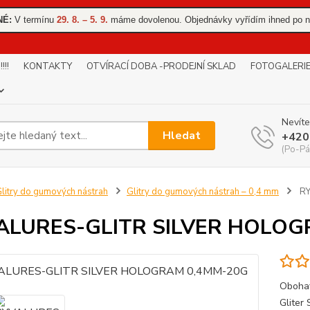
NÉ:
V termínu
29. 8. – 5. 9.
máme dovolenou. Objednávky vyřídím ihned po n
!!
KONTAKTY
OTVÍRACÍ DOBA -PRODEJNÍ SKLAD
FOTOGALERI
Nevíte
Hledat
+420
(Po-Pá
litry do gumových nástrah
Glitry do gumových nástrah – 0,4 mm
RY
ALURES-GLITR SILVER HOLOG
Obohať
Gliter