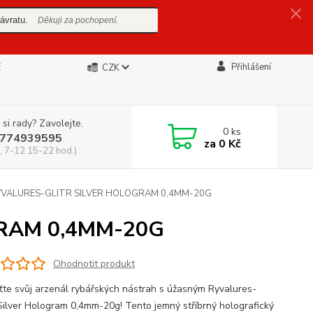
ávratu.
Děkuji za pochopení.
E
Přihlášení
CZK
 si rady? Zavolejte.
0
ks
774939595
za
0 Kč
, 7-12 15-22 hod.)
VALURES-GLITR SILVER HOLOGRAM 0,4MM-20G
RAM 0,4MM-20G
Ohodnotit produkt
te svůj arzenál rybářských nástrah s úžasným Ryvalures-
 Silver Hologram 0,4mm-20g! Tento jemný stříbrný holografický