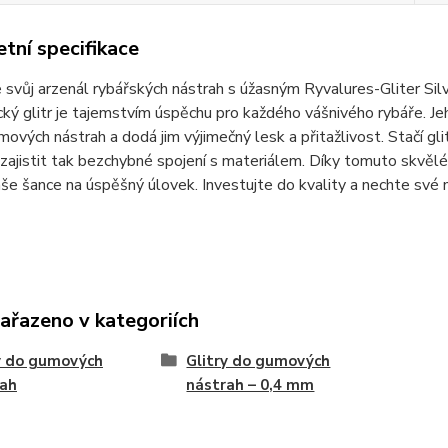
tní specifikace
 svůj arzenál rybářských nástrah s úžasným Ryvalures-Gliter S
cký glitr je tajemstvím úspěchu pro každého vášnivého rybáře. Je
mových nástrah a dodá jim výjimečný lesk a přitažlivost. Stačí gl
zajistit tak bezchybné spojení s materiálem. Díky tomuto skvě
aše šance na úspěšný úlovek. Investujte do kvality a nechte své 
zařazeno v kategoriích
y do gumových
Glitry do gumových
rah
nástrah – 0,4 mm