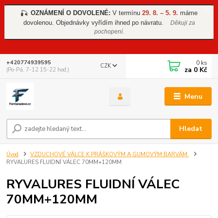
OZNÁMENÍ O DOVOLENÉ:
V termínu
29. 8. – 5. 9.
máme
🎣
dovolenou. Objednávky vyřídím ihned po návratu.
Děkuji za
pochopení.
0
ks
+420774939595
CZK
za
0 Kč
(Po-Pá, 7-12 15-22 hod.)
Menu
Hledat
Úvod
VZDUCHOVÉ VÁLCE K PRÁŠKOVÝM A GUMOVÝM BARVÁM
RYVALURES FLUIDNÍ VÁLEC 70MM+120MM
RYVALURES FLUIDNÍ VÁLEC
70MM+120MM