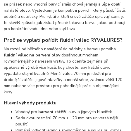
se prášek nebo vhodná barvicí směs chová jemněji a lépe obalí
nahřáté olovo. Výsledkem je kompaktní povrch, který působí čistě,
odolně a esteticky. Pro rybáře, kteří si své zátěže upravují sami, je
to skvělý způsob, jak získat přesně takovou barvu, jakou potřebují
pro konkrétní vodu, dno nebo styl lovu.
Proč se vyplatí pořídit fluidní válec RYVALURES?
Na rozdíl od běžného namáčení do nádoby s barvou pomáhá
fluidní válec na barvení olov
dosáhnout mnohem
rovnoměrnějšího nanesení vrstvy. To oceníte zejména při
opakované výrobě více kusů, kdy chcete, aby každé olovo
vypadalo stejně kvalitně. Menší válec 70 mm je ideální pro
drobnější zátěže, jigové hlavičky a menší série, zatímco větší 120
mm nabídne více prostoru pro pohodlnější práci s objemnějšími
kusy.
Hlavní výhody produktu
Vhodný pro
barvení zátěží
, olov a jigových hlaviček.
Sada dvou rozměrů 70 mm + 120 mm pro univerzálnější
použití.
Pomáhá vytvořit jemnou, rovnoměrnou a souvislou vrstvu