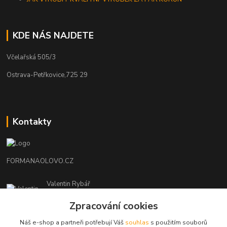
KDE NÁS NAJDETE
Včelařská 505/3
Ostrava-Petřkovice,725 29
Kontakty
FORMANAOLOVO.CZ
Valentin Rybář
+420774939595
Zpracování cookies
(Po-Pá, 7-12 15-22 hod.)
Náš e-shop a partneři potřebují Váš
souhlas
s použitím souborů
ryvafishing@gmail.com