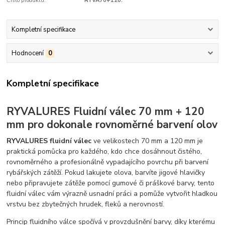
Číslo produktu:
RYVA70+120.
Kompletní specifikace
Hodnocení
0
Kompletní specifikace
RYVALURES Fluidní válec 70 mm + 120
mm pro dokonale rovnoměrné barvení olov
RYVALURES fluidní válec
ve velikostech 70 mm a 120 mm je
praktická pomůcka pro každého, kdo chce dosáhnout čistého,
rovnoměrného a profesionálně vypadajícího povrchu při barvení
rybářských zátěží. Pokud lakujete olova, barvíte jigové hlavičky
nebo připravujete zátěže pomocí gumové či práškové barvy, tento
fluidní válec vám výrazně usnadní práci a pomůže vytvořit hladkou
vrstvu bez zbytečných hrudek, fleků a nerovností.
Princip fluidního válce spočívá v provzdušnění barvy, díky kterému