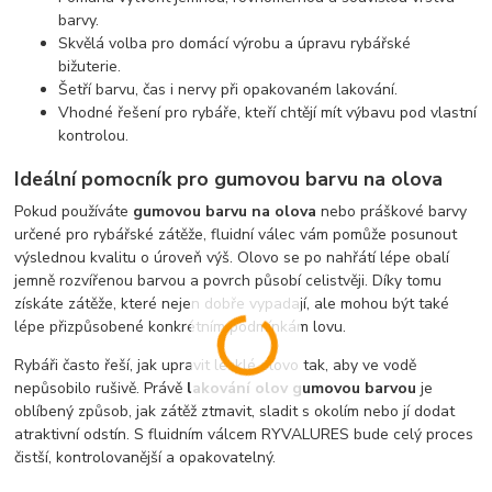
barvy.
Skvělá volba pro domácí výrobu a úpravu rybářské
bižuterie.
Šetří barvu, čas i nervy při opakovaném lakování.
Vhodné řešení pro rybáře, kteří chtějí mít výbavu pod vlastní
kontrolou.
Ideální pomocník pro gumovou barvu na olova
Pokud používáte
gumovou barvu na olova
nebo práškové barvy
určené pro rybářské zátěže, fluidní válec vám pomůže posunout
výslednou kvalitu o úroveň výš. Olovo se po nahřátí lépe obalí
jemně rozvířenou barvou a povrch působí celistvěji. Díky tomu
získáte zátěže, které nejen dobře vypadají, ale mohou být také
lépe přizpůsobené konkrétním podmínkám lovu.
Rybáři často řeší, jak upravit lesklé olovo tak, aby ve vodě
nepůsobilo rušivě. Právě
lakování olov gumovou barvou
je
oblíbený způsob, jak zátěž ztmavit, sladit s okolím nebo jí dodat
atraktivní odstín. S fluidním válcem RYVALURES bude celý proces
čistší, kontrolovanější a opakovatelný.