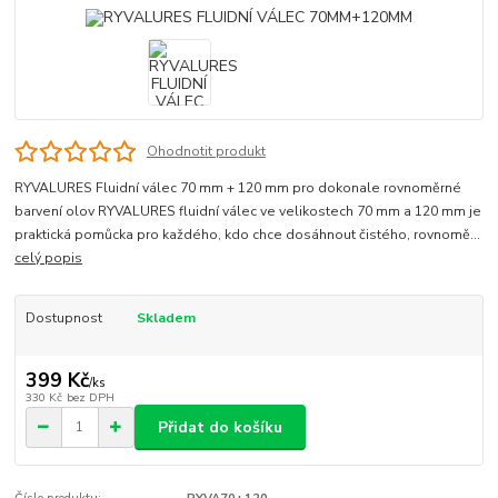
Ohodnotit produkt
RYVALURES Fluidní válec 70 mm + 120 mm pro dokonale rovnoměrné
barvení olov RYVALURES fluidní válec ve velikostech 70 mm a 120 mm je
praktická pomůcka pro každého, kdo chce dosáhnout čistého, rovnomě...
celý popis
Dostupnost
Skladem
399 Kč
/
ks
330 Kč
bez DPH
Přidat do košíku