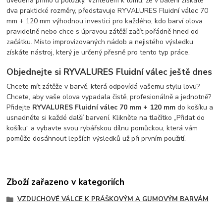
uvedena přímo u položky. Vzhledem k tomu, že v balení získáte
dva praktické rozměry, představuje RYVALURES Fluidní válec 70
mm + 120 mm výhodnou investici pro každého, kdo barví olova
pravidelně nebo chce s úpravou zátěží začít pořádně hned od
začátku. Místo improvizovaných nádob a nejistého výsledku
získáte nástroj, který je určený přesně pro tento typ práce.
Objednejte si RYVALURES Fluidní válec ještě dnes
Chcete mít zátěže v barvě, která odpovídá vašemu stylu lovu?
Chcete, aby vaše olova vypadala čistě, profesionálně a jednotně?
Přidejte
RYVALURES Fluidní válec 70 mm + 120 mm
do košíku a
usnadněte si každé další barvení. Klikněte na tlačítko „Přidat do
košíku“ a vybavte svou rybářskou dílnu pomůckou, která vám
pomůže dosáhnout lepších výsledků už při prvním použití.
Zboží zařazeno v kategoriích
VZDUCHOVÉ VÁLCE K PRÁŠKOVÝM A GUMOVÝM BARVÁM