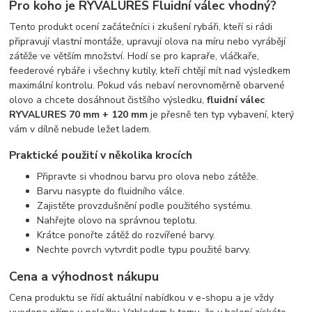
Pro koho je RYVALURES Fluidní válec vhodný?
Tento produkt ocení začátečníci i zkušení rybáři, kteří si rádi
připravují vlastní montáže, upravují olova na míru nebo vyrábějí
zátěže ve větším množství. Hodí se pro kapraře, vláčkaře,
feederové rybáře i všechny kutily, kteří chtějí mít nad výsledkem
maximální kontrolu. Pokud vás nebaví nerovnoměrně obarvené
olovo a chcete dosáhnout čistšího výsledku,
fluidní válec
RYVALURES 70 mm + 120 mm
je přesně ten typ vybavení, který
vám v dílně nebude ležet ladem.
Praktické použití v několika krocích
Připravte si vhodnou barvu pro olova nebo zátěže.
Barvu nasypte do fluidního válce.
Zajistěte provzdušnění podle použitého systému.
Nahřejte olovo na správnou teplotu.
Krátce ponořte zátěž do rozvířené barvy.
Nechte povrch vytvrdit podle typu použité barvy.
Cena a výhodnost nákupu
Cena produktu se řídí aktuální nabídkou v e-shopu a je vždy