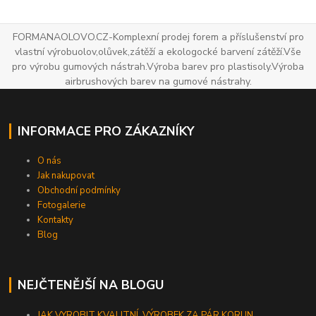
FORMANAOLOVO.CZ-Komplexní prodej forem a příslušenství pro
vlastní výrobuolov,olůvek,zátěží a ekologocké barvení zátěží.Vše
pro výrobu gumových nástrah.Výroba barev pro plastisoly.Výroba
airbrushových barev na gumové nástrahy.
INFORMACE PRO ZÁKAZNÍKY
O nás
Jak nakupovat
Obchodní podmínky
Fotogalerie
Kontakty
Blog
NEJČTENĚJŠÍ NA BLOGU
JAK VYROBIT KVALITNÍ VÝROBEK ZA PÁR KORUN