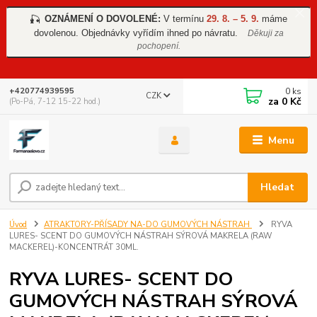
OZNÁMENÍ O DOVOLENÉ:
V termínu
29. 8. – 5. 9.
máme
🎣
dovolenou. Objednávky vyřídím ihned po návratu.
Děkuji za
pochopení.
0
ks
+420774939595
CZK
za
0 Kč
(Po-Pá, 7-12 15-22 hod.)
Menu
Hledat
Úvod
ATRAKTORY-PŘÍSADY NA-DO GUMOVÝCH NÁSTRAH
RYVA
LURES- SCENT DO GUMOVÝCH NÁSTRAH SÝROVÁ MAKRELA (RAW
MACKEREL)-KONCENTRÁT 30ML.
RYVA LURES- SCENT DO
GUMOVÝCH NÁSTRAH SÝROVÁ