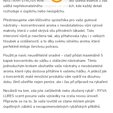
NÁSTRAH SÝROVÁ MAKRELA. Tato vysoko účinná esence z vás
udělá nepřekonatelného soupeře ve vodách, kde každý detail
rozhoduje o úspěchu nebo neúspěchu.
Představujeme vám klíčového společníka pro vaše gumové
nástrahy – koncentrované aroma s neodolatelnou vůní sýrové
makrely, která v sobě skrývá sílu přírodních lákadel. Tato
intenzivní vůně je navržena tak, aby přitahovala ryby i z velkých
hloubek a vzdáleností, a to díky svému silnému aroma, které
perfektně imituje čerstvou potravu.
Použití je navíc neuvěřitelně snadné – stačí přidat maximálně 5
kapek koncentrátu do sáčku s vláčecími nástrahami. Tímto
jednoduchým krokem obohatíte vaše nástrahy o neodolatelné
aroma, které ryby doslova přitáhne k vašemu háčku. A jelikož jde
o koncentrát, malé množství produktu vám vydrží na dlouhou
dobu, čímž ušetříte nejen peníze, ale i čas při přípravě na rybaření.
Nezáleží na tom, zda jste začátečník nebo zkušený rybář – RYVA
LURES scent posune vaše výsledky na zcela novou úroveň.
Připravte se na to, že vaše loviště se stane místem plným
úspěšných záběrů a nezapomenutelných rybářských příběhů.