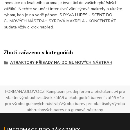
Investice do kvalitního aroma je investicí do vašich rybářských
zážitků. Nechte se unést intenzivní vůní sýrové makrely a ukažte
rybám, kdo je na vodě pánem. S RYVA LURES - SCENT DO
GUMOVÝCH NÁSTRAH SÝROVÁ MAKRELA - KONCENTRÁT
budete vždy o krok napřed.
Zboží zařazeno v kategoriích
ATRAKTORY-PŘÍSADY NA-DO GUMOVÝCH NÁSTRAH
FORMANAOLOVO.CZ-Komplexní prodej forem a příslušenství pro
vlastní výrobuolov,olůvek,zátěží a ekologocké barvení zátěží.Vše
pro výrobu gumových nástrah.Výroba barev pro plastisoly.Výroba
airbrushových barev na gumové nástrahy.
INFORMACE PRO ZÁKAZNÍKY