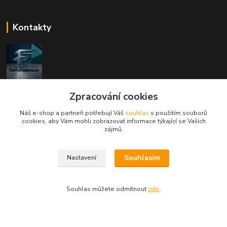
Kontakty
FORMANAOLOVO.CZ
Zpracování cookies
Náš e-shop a partneři potřebují Váš
souhlas
s použitím souborů
Valentin Rybář
cookies, aby Vám mohli zobrazovat informace týkající se Vašich
+420774939595
zájmů.
(Po-Pá, 7-12 15-22 hod.)
ryvafishing@gmail.com
Souhlasím
Nastavení
Souhlas můžete odmítnout
zde
.
FORMANAOLOVO.CZ-VŠECHNA PRÁVA VYHRAZENA