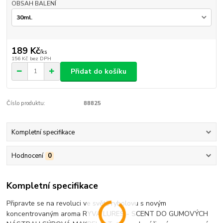
OBSAH BALENÍ
189 Kč
/
ks
156 Kč
bez DPH
Přidat do košíku
Číslo produktu:
88825
Kompletní specifikace
Hodnocení
0
Kompletní specifikace
Připravte se na revoluci ve světě rybolovu s novým
koncentrovaným aroma RYVA LURES - SCENT DO GUMOVÝCH