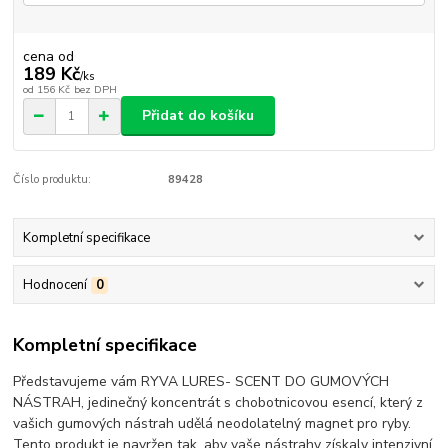
cena od
189 Kč
/
ks
od
156 Kč
bez DPH
Přidat do košíku
Číslo produktu:
89428
Kompletní specifikace
Hodnocení
0
Kompletní specifikace
Představujeme vám RYVA LURES- SCENT DO GUMOVÝCH
NÁSTRAH, jedinečný koncentrát s chobotnicovou esencí, který z
vašich gumových nástrah udělá neodolatelný magnet pro ryby.
Tento produkt je navržen tak, aby vaše nástrahy získaly intenzivní