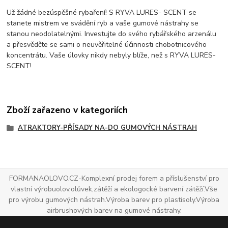
Už žádné bezúspěšné rybaření! S RYVA LURES- SCENT se
stanete mistrem ve svádění ryb a vaše gumové nástrahy se
stanou neodolatelnými. Investujte do svého rybářského arzenálu
a přesvědčte se sami o neuvěřitelné účinnosti chobotnicového
koncentrátu. Vaše úlovky nikdy nebyly blíže, než s RYVA LURES-
SCENT!
Zboží zařazeno v kategoriích
ATRAKTORY-PŘÍSADY NA-DO GUMOVÝCH NÁSTRAH
FORMANAOLOVO.CZ-Komplexní prodej forem a příslušenství pro
vlastní výrobuolov,olůvek,zátěží a ekologocké barvení zátěží.Vše
pro výrobu gumových nástrah.Výroba barev pro plastisoly.Výroba
airbrushových barev na gumové nástrahy.