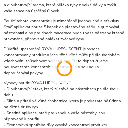
a dlouhotrvající aroma, které přiláká ryby z velké dálky a zvýší
vaše šance na úspěšný úlovek.
Použití tohoto koncentrátu je mimořádně jednoduché a efektivní.
Stačí aplikovat pouze 5 kapek do plastového sáčku s gumovými
nástrahami a po pár dnech macerace budou vaše nástrahy krásně
provoněné, připravené nalákat zvědavé ryby.
Důležité upozornění: RYVA LURES- SCENT je vysoce
koncentrovaný produkt a jeho silná vůně může při dlouhodobém
vdechování způsobovat bolest hlavy. Proto doporučujeme
používat tento koncentrát s opatrností a v souladu s
doporučenými pokyny.
Výhody použití RYVA LURES- SCENT:
- Dlouhotrvající efekt, který zůstává na nástrahách po dlouhou
dobu.
- Silná a přitažlivá vůně chobotnice, která je prokazatelně účinná
na různé druhy ryb.
- Snadná aplikace, stačí pár kapek a vaše nástrahy jsou
připravené k použití.
- Ekonomická spotřeba díky vysoké koncentraci produktu.