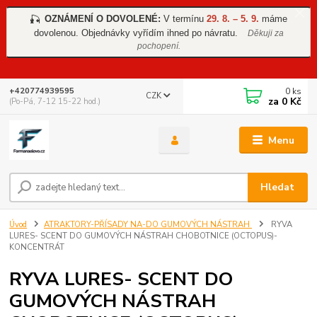
OZNÁMENÍ O DOVOLENÉ:
V termínu
29. 8. – 5. 9.
máme
🎣
dovolenou. Objednávky vyřídím ihned po návratu.
Děkuji za
pochopení.
0
ks
+420774939595
CZK
za
0 Kč
(Po-Pá, 7-12 15-22 hod.)
Menu
Hledat
Úvod
ATRAKTORY-PŘÍSADY NA-DO GUMOVÝCH NÁSTRAH
RYVA
LURES- SCENT DO GUMOVÝCH NÁSTRAH CHOBOTNICE (OCTOPUS)-
KONCENTRÁT
RYVA LURES- SCENT DO
GUMOVÝCH NÁSTRAH