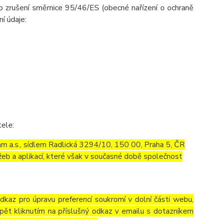
o zrušení směrnice 95/46/ES (obecné nařízení o ochraně
ní údaje:
tele:
m a.s., sídlem Radlická 3294/10, 150 00, Praha 5, ČR
eb a aplikací, které však v současné době společnost
odkaz pro úpravu preferencí soukromí v dolní části webu,
pět kliknutím na příslušný odkaz v emailu s dotazníkem