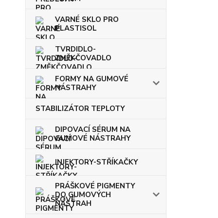
VARNÉ SKLO PRO
PLASTISOL
TVRDIDLO-
ZMĚKČOVADLO
FORMY NA GUMOVÉ
NÁSTRAHY
STABILIZÁTOR TEPLOTY
DIPOVACÍ SÉRUM NA
GUMOVÉ NÁSTRAHY
INJEKTORY-STŘÍKAČKY
PRÁŠKOVÉ PIGMENTY
DO GUMOVÝCH
NÁSTRAH