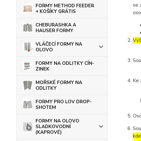
se 
FORMY METHOD FEEDER
+ KOŠÍKY GRÁTIS
oso
CHEBURASHKA A
HAUSER FORMY
Výš
VLÁČECÍ FORMY NA
OLOVO
Sou
FORMY NA ODLITKY CÍN-
ZINEK
Ke 
MOŘSKÉ FORMY NA
ODLITKY
FORMY PRO LOV DROP-
SHOTEM
Oso
FORMY NA OLOVO
SLADKOVODNÍ
Sou
(KAPROVÉ)
kde