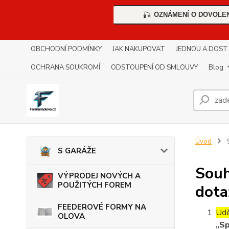
OZNÁMENÍ O DOVOLE
🎣
OBCHODNÍ PODMÍNKY
JAK NAKUPOVAT
JEDNOU A DOST !!
OCHRANA SOUKROMÍ
ODSTOUPENÍ OD SMLOUVY
Blog
Úvod
S
S GARÁŽE
Souh
VÝPRODEJ NOVÝCH A
POUŽITÝCH FOREM
dota
FEEDEROVÉ FORMY NA
Udě
OLOVA
„Sp