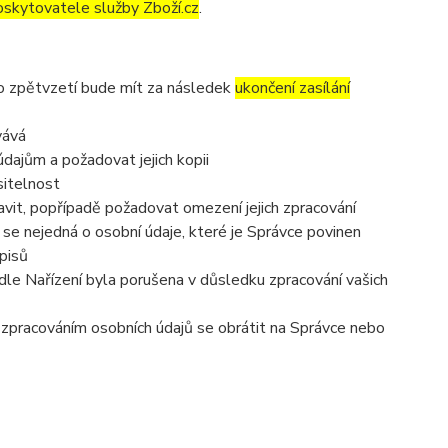
oskytovatele služby Zboží.cz
.
to zpětvzetí bude mít za následek
ukončení zasílání
vává
dajům a požadovat jejich kopii
sitelnost
vit, popřípadě požadovat omezení jejich zpracování
se nejedná o osobní údaje, které je Správce povinen
pisů
dle Nařízení byla porušena v důsledku zpracování vašich
e zpracováním osobních údajů se obrátit na Správce nebo