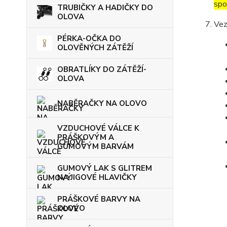
spo
TRUBIČKY A HADIČKY DO
OLOVA
Vez
PÉRKA-OČKA DO
OLOVĚNÝCH ZÁTĚŽÍ
OBRATLÍKY DO ZÁTĚŽÍ-
OLOVA
NABĚRAČKY NA OLOVO
VZDUCHOVÉ VÁLCE K
PRÁŠKOVÝM A
GUMOVÝM BARVÁM
GUMOVÝ LAK S GLITREM
NA JIGOVÉ HLAVIČKY
PRÁŠKOVÉ BARVY NA
OLOVO