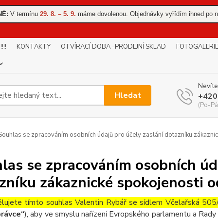
NÉ:
V termínu
29. 8. – 5. 9.
máme dovolenou. Objednávky vyřídím ihned po n
!!
KONTAKTY
OTVÍRACÍ DOBA -PRODEJNÍ SKLAD
FOTOGALERI
Nevíte
Hledat
+420
(Po-Pá
ouhlas se zpracováním osobních údajů pro účely zaslání dotazníku zákaznic
las se zpracováním osobních úda
zníku zákaznické spokojenosti o
lujete tímto souhlas Valentin Rybář se sídlem Včelařská 5
rávce“
), aby ve smyslu nařízení Evropského parlamentu a Rady 