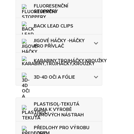
FLUORESENČNÍ
STOPPERY
BACK LEAD CLIPS
JIGOVÉ HÁČKY -HÁČKY
PRO PŘÍVLAČ
KARABINY,TROJHÁČKY,KROUŽKY
3D-4D OČI A FÓLIE
PLASTISOL-TEKUTÁ
GUMA K VÝROBĚ
GUMOVÝCH NÁSTRAH
PŘEDLOHY PRO VÝROBU
FOREM