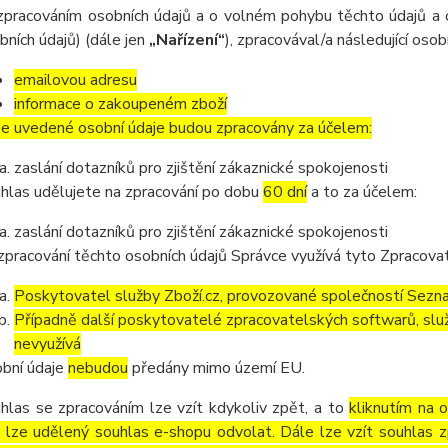
zpracováním osobních údajů a o volném pohybu těchto údajů a 
bních údajů) (dále jen
„Nařízení“
), zpracovával/a následující osob
emailovou adresu
informace o zakoupeném zboží
e uvedené osobní údaje budou zpracovány za účelem:
zaslání dotazníků pro zjištění zákaznické spokojenosti
hlas udělujete na zpracování po dobu
60 dní
a to za účelem:
zaslání dotazníků pro zjištění zákaznické spokojenosti
zpracování těchto osobních údajů Správce využívá tyto Zpracova
Poskytovatel služby Zboží.cz, provozované společností Sezna
Případně další poskytovatelé zpracovatelských softwarů, služ
nevyužívá
bní údaje
nebudou
předány mimo území EU.
hlas se zpracováním lze vzít kdykoliv zpět, a to
kliknutím na 
 lze udělený souhlas e-shopu odvolat. Dále lze vzít souhlas z