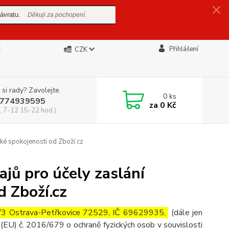
ávratu.
Děkuji za pochopení.
E
Přihlášení
CZK
 si rady? Zavolejte.
0
ks
774939595
za
0 Kč
, 7-12 15-22 hod.)
ké spokojenosti od Zboží.cz
jů pro účely zaslání
d Zboží.cz
05/3 Ostrava-Petřkovice 72529, IČ 69629935,
(dále jen
(EU) č. 2016/679 o ochraně fyzických osob v souvislosti