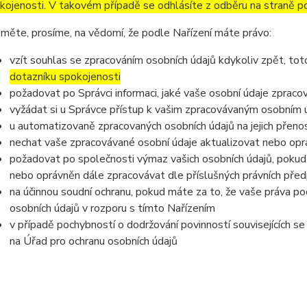
kojenosti. V takovém případě se odhlásíte z odběru na straně p
měte, prosíme, na vědomí, že podle Nařízení máte právo:
vzít souhlas se zpracováním osobních údajů kdykoliv zpět, to
dotazníku spokojenosti
požadovat po Správci informaci, jaké vaše osobní údaje zpraco
vyžádat si u Správce přístup k vašim zpracovávaným osobním ú
u automatizovaně zpracovaných osobních údajů na jejich přeno
nechat vaše zpracovávané osobní údaje aktualizovat nebo opra
požadovat po společnosti výmaz vašich osobních údajů, pokud 
nebo oprávněn dále zpracovávat dle příslušných právních před
na účinnou soudní ochranu, pokud máte za to, že vaše práva po
osobních údajů v rozporu s tímto Nařízením
v případě pochybností o dodržování povinností souvisejících s
na Úřad pro ochranu osobních údajů