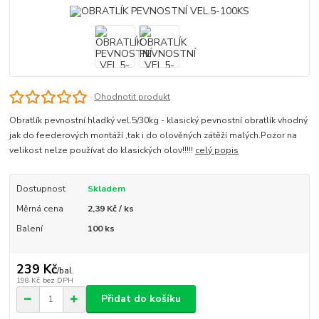
Ohodnotit produkt
Obratlík pevnostní hladký vel.5/30kg - klasický pevnostní obratlík vhodný
jak do feederových montáží ,tak i do olověných zátěží malých.Pozor na
velikost nelze používat do klasických olov!!!!!
celý popis
Dostupnost
Skladem
Měrná cena
2,39 Kč / ks
Balení
100 ks
239 Kč
/
bal.
198 Kč
bez DPH
Přidat do košíku