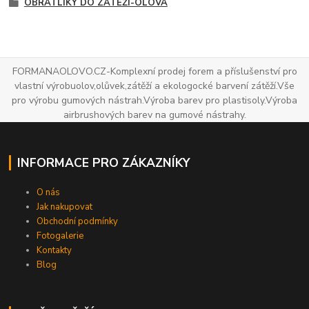
OBRATLÍKY DO ZÁTĚŽÍ-OLOVA
FORMANAOLOVO.CZ-Komplexní prodej forem a příslušenství pro
vlastní výrobuolov,olůvek,zátěží a ekologocké barvení zátěží.Vše
pro výrobu gumových nástrah.Výroba barev pro plastisoly.Výroba
airbrushových barev na gumové nástrahy.
INFORMACE PRO ZÁKAZNÍKY
O nás
Jak nakupovat
Obchodní podmínky
Fotogalerie
Kontakty
Blog