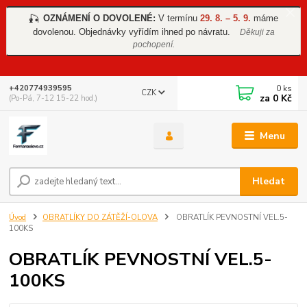
OZNÁMENÍ O DOVOLENÉ:
V termínu
29. 8. – 5. 9.
máme
🎣
dovolenou. Objednávky vyřídím ihned po návratu.
Děkuji za
pochopení.
0
ks
+420774939595
CZK
za
0 Kč
(Po-Pá, 7-12 15-22 hod.)
Menu
Hledat
Úvod
OBRATLÍKY DO ZÁTĚŽÍ-OLOVA
OBRATLÍK PEVNOSTNÍ VEL.5-
100KS
OBRATLÍK PEVNOSTNÍ VEL.5-
100KS