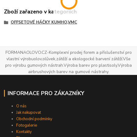
Zboží zařazeno v kategoriích
OFFSETOVÉ HÁČKY KUMHO,VMC
FORMANAOLOVO.CZ-Komplexní prodej forem a příslušenství pro
vlastní výrobuolov,olůvek,zátěží a ekologocké barvení zátěží.Vše
pro výrobu gumových nástrah.Výroba barev pro plastisoly.Výroba
airbrushových barev na gumové nástrahy.
INFORMACE PRO ZÁKAZNÍKY
O nás
Jak nakupovat
Obchodní podmínky
Fotogalerie
Kontakty