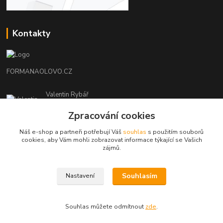
Kontakty
FORMANAOLOVO.CZ
Valentin Rybář
+420774939595
Zpracování cookies
(Po-Pá, 7-12 15-22 hod.)
Náš e-shop a partneři potřebují Váš
souhlas
s použitím souborů
ryvafishing@gmail.com
cookies, aby Vám mohli zobrazovat informace týkající se Vašich
zájmů.
Souhlasím
Nastavení
FORMANAOLOVO.CZ-VŠECHNA PRÁVA VYHRAZENA
Souhlas můžete odmítnout
zde
.
Vytvořeno na
Eshop-rychle.cz