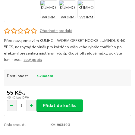
Ohodnotit produkt
Představujeme vám KUMHO - WORM OFFSET HOOKS LUMINOUS 4/0-
5PCS, nezbytný doplněk pro každého vášnivého rybáře toužícího po
efektivní prezentaci nástrahy. Tyto špičkové offsetové háčky, pokryté
luminesc...
celý popis
Dostupnost
Skladem
55 Kč
/
ks
45 Kč
bez DPH
Přidat do košíku
Číslo produktu:
KH-90340G