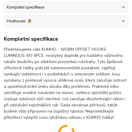
Kompletní specifikace
Hodnocení
0
Kompletní specifikace
Představujeme vám KUMHO - WORM OFFSET HOOKS
LUMINOUS 4/0-5PCS, nezbytný doplněk pro každého vášnivého
rybáře toužícího po efektivní prezentaci nástrahy. Tyto špičkové
offsetové háčky, pokryté luminescenčním povlakem, zajišťují
vynikající viditelnost i v podmínkách s omezeným světlem. Jsou
vyrobeny z prémiové vysoce uhlíkové oceli, která zaručuje ostrost
a spolehlivě brání úniku úlovku díky protihrotu. Praktické očko
umožňuje snadné navázání na vlasec, zatímco zploštělý průřez
zvyšuje odolnost vůči otevření, což zaručuje dlouhotrvající výkon i
při zdolávání nejsilnějších ryb. Sada obsahuje pět kusů, takže
budete vždy připraveni na úspěšný rybolov. Nepromeškejte
příležitost vylepšit svou rybářskou výbavu s KUMHO háčky!