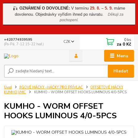
OZNÁMENÍ O DOVOLENÉ:
V termínu
29. 8. – 5. 9.
máme
🎣
dovolenou. Objednávky vyřídím ihned po návratu.
Děkuji za
pochopení.
0
ks
+420774939595
CZK
za
0 Kč
(Po-Pá, 7-12 15-22 hod.)
Menu
Hledat
Úvod
JIGOVÉ HÁČKY -HÁČKY PRO PŘÍVLAČ
OFFSETOVÉ HÁČKY
KUMHO,VMC
KUMHO - WORM OFFSET HOOKS LUMINOUS 4/0-5PCS
KUMHO - WORM OFFSET
HOOKS LUMINOUS 4/0-5PCS