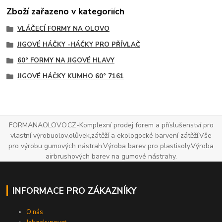
Zboží zařazeno v kategoriích
VLÁČECÍ FORMY NA OLOVO
JIGOVÉ HÁČKY -HÁČKY PRO PŘÍVLAČ
60° FORMY NA JIGOVÉ HLAVY
JIGOVÉ HÁČKY KUMHO 60° 7161
FORMANAOLOVO.CZ-Komplexní prodej forem a příslušenství pro
vlastní výrobuolov,olůvek,zátěží a ekologocké barvení zátěží.Vše
pro výrobu gumových nástrah.Výroba barev pro plastisoly.Výroba
airbrushových barev na gumové nástrahy.
INFORMACE PRO ZÁKAZNÍKY
O nás