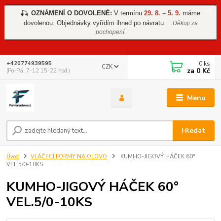
OZNÁMENÍ O DOVOLENÉ:
V termínu
29. 8. – 5. 9.
máme
🎣
dovolenou. Objednávky vyřídím ihned po návratu.
Děkuji za
pochopení.
0
ks
+420774939595
CZK
za
0 Kč
(Po-Pá, 7-12 15-22 hod.)
Menu
Hledat
Úvod
VLÁČECÍ FORMY NA OLOVO
KUMHO-JIGOVÝ HÁČEK 60°
VEL.5/0-10KS
KUMHO-JIGOVÝ HÁČEK 60°
VEL.5/0-10KS