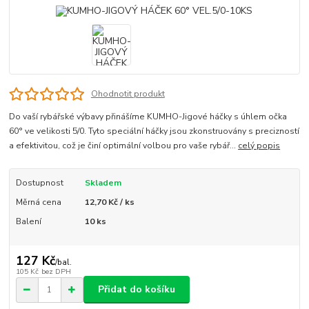
Ohodnotit produkt
Do vaší rybářské výbavy přinášíme KUMHO-Jigové háčky s úhlem očka
60° ve velikosti 5/0. Tyto speciální háčky jsou zkonstruovány s precizností
a efektivitou, což je činí optimální volbou pro vaše rybář...
celý popis
Dostupnost
Skladem
Měrná cena
12,70 Kč / ks
Balení
10 ks
127 Kč
/
bal.
105 Kč
bez DPH
Přidat do košíku