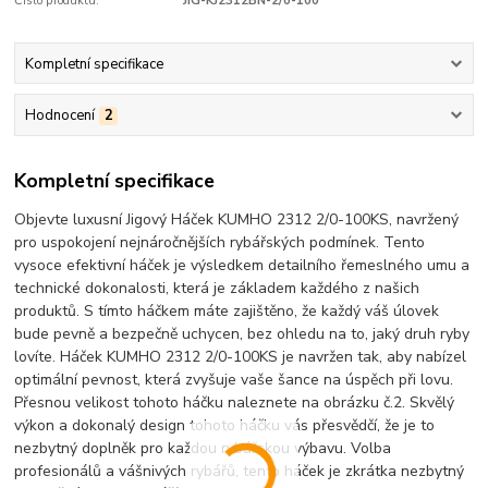
Číslo produktu:
JIG-KJ2312BN-2/0-100
Kompletní specifikace
Hodnocení
2
Kompletní specifikace
Objevte luxusní Jigový Háček KUMHO 2312 2/0-100KS, navržený
pro uspokojení nejnáročnějších rybářských podmínek. Tento
vysoce efektivní háček je výsledkem detailního řemeslného umu a
technické dokonalosti, která je základem každého z našich
produktů. S tímto háčkem máte zajištěno, že každý váš úlovek
bude pevně a bezpečně uchycen, bez ohledu na to, jaký druh ryby
lovíte. Háček KUMHO 2312 2/0-100KS je navržen tak, aby nabízel
optimální pevnost, která zvyšuje vaše šance na úspěch při lovu.
Přesnou velikost tohoto háčku naleznete na obrázku č.2. Skvělý
výkon a dokonalý design tohoto háčku vás přesvědčí, že je to
nezbytný doplněk pro každou rybářskou výbavu. Volba
profesionálů a vášnivých rybářů, tento háček je zkrátka nezbytný