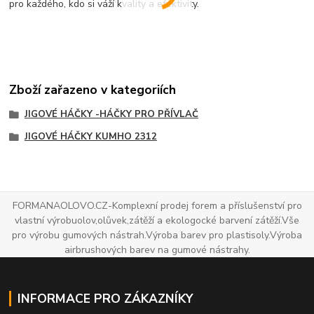
pro každého, kdo si váží kvality a efektivity.
Zboží zařazeno v kategoriích
JIGOVÉ HÁČKY -HÁČKY PRO PŘÍVLAČ
JIGOVÉ HÁČKY KUMHO 2312
FORMANAOLOVO.CZ-Komplexní prodej forem a příslušenství pro
vlastní výrobuolov,olůvek,zátěží a ekologocké barvení zátěží.Vše
pro výrobu gumových nástrah.Výroba barev pro plastisoly.Výroba
airbrushových barev na gumové nástrahy.
INFORMACE PRO ZÁKAZNÍKY