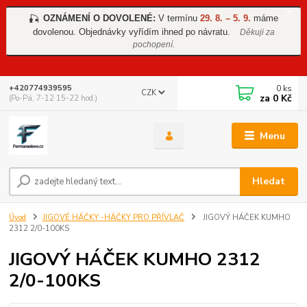
OZNÁMENÍ O DOVOLENÉ:
V termínu
29. 8. – 5. 9.
máme
🎣
dovolenou. Objednávky vyřídím ihned po návratu.
Děkuji za
pochopení.
0
ks
+420774939595
CZK
za
0 Kč
(Po-Pá, 7-12 15-22 hod.)
Menu
Hledat
Úvod
JIGOVÉ HÁČKY -HÁČKY PRO PŘÍVLAČ
JIGOVÝ HÁČEK KUMHO
2312 2/0-100KS
JIGOVÝ HÁČEK KUMHO 2312
2/0-100KS