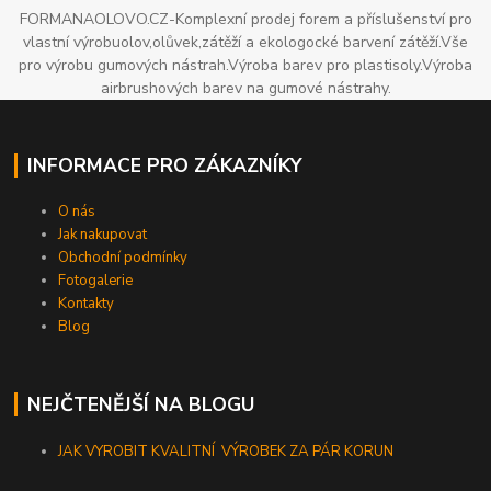
FORMANAOLOVO.CZ-Komplexní prodej forem a příslušenství pro
vlastní výrobuolov,olůvek,zátěží a ekologocké barvení zátěží.Vše
pro výrobu gumových nástrah.Výroba barev pro plastisoly.Výroba
airbrushových barev na gumové nástrahy.
INFORMACE PRO ZÁKAZNÍKY
O nás
Jak nakupovat
Obchodní podmínky
Fotogalerie
Kontakty
Blog
NEJČTENĚJŠÍ NA BLOGU
JAK VYROBIT KVALITNÍ VÝROBEK ZA PÁR KORUN