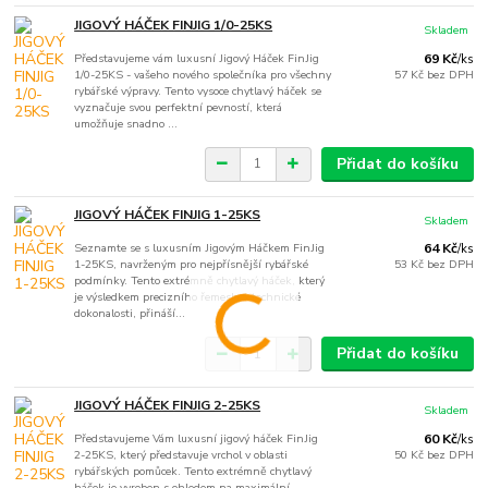
JIGOVÝ HÁČEK FINJIG 1/0-25KS
Skladem
Představujeme vám luxusní Jigový Háček FinJig
69 Kč
/
ks
1/0-25KS - vašeho nového společníka pro všechny
57 Kč
bez DPH
rybářské výpravy. Tento vysoce chytlavý háček se
vyznačuje svou perfektní pevností, která
umožňuje snadno ...
Přidat do košíku
JIGOVÝ HÁČEK FINJIG 1-25KS
Skladem
Seznamte se s luxusním Jigovým Háčkem FinJig
64 Kč
/
ks
1-25KS, navrženým pro nejpřísnější rybářské
53 Kč
bez DPH
podmínky. Tento extrémně chytlavý háček, který
je výsledkem precizního řemesla a technické
dokonalosti, přináší...
Přidat do košíku
JIGOVÝ HÁČEK FINJIG 2-25KS
Skladem
Představujeme Vám luxusní jigový háček FinJig
60 Kč
/
ks
2-25KS, který představuje vrchol v oblasti
50 Kč
bez DPH
rybářských pomůcek. Tento extrémně chytlavý
háček je vyroben s ohledem na maximální