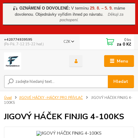
OZNÁMENÍ O DOVOLENÉ:
V termínu
29. 8. – 5. 9.
máme
🎣
dovolenou. Objednávky vyřídím ihned po návratu.
Děkuji za
pochopení.
0
ks
+420774939595
CZK
za
0 Kč
(Po-Pá, 7-12 15-22 hod.)
Menu
Hledat
Úvod
JIGOVÉ HÁČKY -HÁČKY PRO PŘÍVLAČ
JIGOVÝ HÁČEK FINJIG 4-
100KS
JIGOVÝ HÁČEK FINJIG 4-100KS