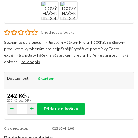
Ohodnotit produkt
Seznamte se s luxusním Jigovým Háčkem FinJig 4-100KS, špičkovým
produktem vyrobeným pro nejpřísnější rybářské podmínky. Tento
extrémně chytlavý háček je výsledkem precizního řemesla a technické
dokona...
celý popis
Dostupnost
Skladem
242 Kč
/
ks
200 Kč
bez DPH
Přidat do košíku
Číslo produktu:
K2316-4-100