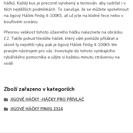
háčků. Každý kus je precizně vyrobený a testován, aby vydržel i v
těch nejtěžších podmínkách. To zaručuje, že se můžete spolehnout
na Jigový Háček FinJig 4-100KS, ať už jste na klidné řece nebo v
bouřlivém oceánu.
Přesnou velikost tohoto úžasného háčku naleznete na obrázku
č.2. Takže pokud hledáte háček, který vám pomůže přilákat a
ulovit ty největší ryby, pak je Jigový Háček FinJig 4-100KS tím
pravým nástrojem pro vás. Investujte do tohoto vynikajícího
rybářského pomocníka a užijte si každou minutu strávenou na
vodě.
Zboží zařazeno v kategoriích
JIGOVÉ HÁČKY -HÁČKY PRO PŘÍVLAČ
JIGOVÉ HÁČKY FINJIG 2316