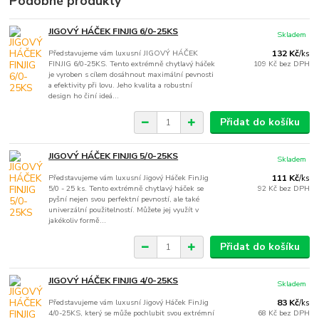
Podobné produkty
JIGOVÝ HÁČEK FINJIG 6/0-25KS
Skladem
Představujeme vám luxusní JIGOVÝ HÁČEK
132 Kč
/
ks
FINJIG 6/0-25KS. Tento extrémně chytlavý háček
109 Kč
bez DPH
je vyroben s cílem dosáhnout maximální pevnosti
a efektivity při lovu. Jeho kvalita a robustní
design ho činí ideá...
Přidat do košíku
JIGOVÝ HÁČEK FINJIG 5/0-25KS
Skladem
Představujeme vám luxusní Jigový Háček FinJig
111 Kč
/
ks
5/0 - 25 ks. Tento extrémně chytlavý háček se
92 Kč
bez DPH
pyšní nejen svou perfektní pevností, ale také
univerzální použitelností. Můžete jej využít v
jakékoliv formě...
Přidat do košíku
JIGOVÝ HÁČEK FINJIG 4/0-25KS
Skladem
Představujeme vám luxusní Jigový Háček FinJig
83 Kč
/
ks
4/0-25KS, který se může pochlubit svou extrémní
68 Kč
bez DPH