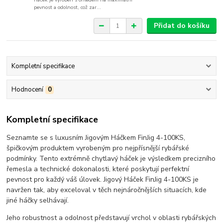
pevnost a odolnost, což zar...
Přidat do košíku
Kompletní specifikace
Hodnocení
0
Kompletní specifikace
Seznamte se s luxusním Jigovým Háčkem FinJig 4-100KS,
špičkovým produktem vyrobeným pro nejpřísnější rybářské
podmínky. Tento extrémně chytlavý háček je výsledkem precizního
řemesla a technické dokonalosti, které poskytují perfektní
pevnost pro každý váš úlovek. Jigový Háček FinJig 4-100KS je
navržen tak, aby exceloval v těch nejnáročnějších situacích, kde
jiné háčky selhávají.
Jeho robustnost a odolnost představují vrchol v oblasti rybářských