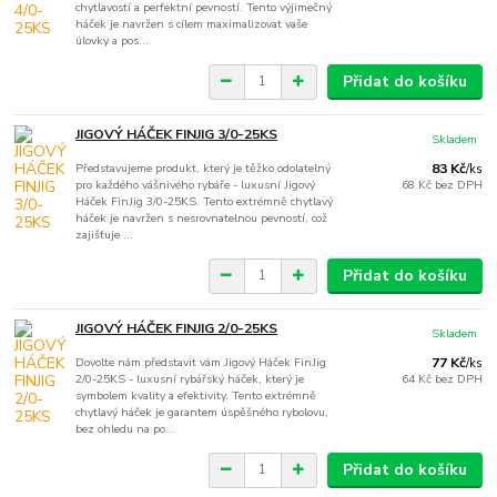
chytlavostí a perfektní pevností. Tento výjimečný
háček je navržen s cílem maximalizovat vaše
úlovky a pos...
Přidat do košíku
JIGOVÝ HÁČEK FINJIG 3/0-25KS
Skladem
Představujeme produkt, který je těžko odolatelný
83 Kč
/
ks
pro každého vášnivého rybáře - luxusní Jigový
68 Kč
bez DPH
Háček FinJig 3/0-25KS. Tento extrémně chytlavý
háček je navržen s nesrovnatelnou pevností, což
zajišťuje ...
Přidat do košíku
JIGOVÝ HÁČEK FINJIG 2/0-25KS
Skladem
Dovolte nám představit vám Jigový Háček FinJig
77 Kč
/
ks
2/0-25KS - luxusní rybářský háček, který je
64 Kč
bez DPH
symbolem kvality a efektivity. Tento extrémně
chytlavý háček je garantem úspěšného rybolovu,
bez ohledu na po...
Přidat do košíku