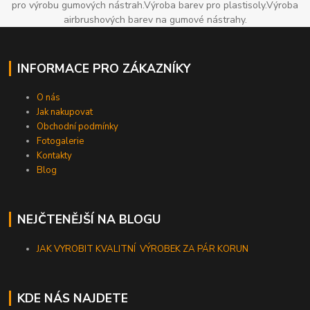
pro výrobu gumových nástrah.Výroba barev pro plastisoly.Výroba
airbrushových barev na gumové nástrahy.
INFORMACE PRO ZÁKAZNÍKY
O nás
Jak nakupovat
Obchodní podmínky
Fotogalerie
Kontakty
Blog
NEJČTENĚJŠÍ NA BLOGU
JAK VYROBIT KVALITNÍ VÝROBEK ZA PÁR KORUN
KDE NÁS NAJDETE