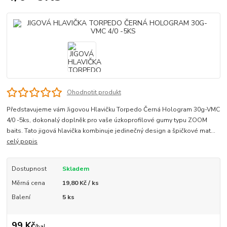
Ohodnotit produkt
Představujeme vám Jigovou Hlavičku Torpedo Černá Hologram 30g-VMC
4/0 -5ks, dokonalý doplněk pro vaše úzkoprofilové gumy typu ZOOM
baits. Tato jigová hlavička kombinuje jedinečný design a špičkové mat...
celý popis
Dostupnost
Skladem
Měrná cena
19,80 Kč / ks
Balení
5 ks
99 Kč
/
bal.