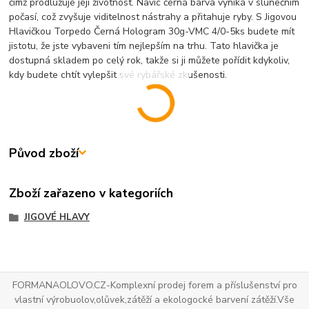
čímž prodlužuje její životnost. Navíc černá barva vyniká v slunečním
počasí, což zvyšuje viditelnost nástrahy a přitahuje ryby. S Jigovou
Hlavičkou Torpedo Černá Hologram 30g-VMC 4/0-5ks budete mít
jistotu, že jste vybaveni tím nejlepším na trhu. Tato hlavička je
dostupná skladem po celý rok, takže si ji můžete pořídit kdykoliv,
kdy budete chtít vylepšit své rybářské zkušenosti.
Původ zboží
Zboží zařazeno v kategoriích
JIGOVÉ HLAVY
FORMANAOLOVO.CZ-Komplexní prodej forem a příslušenství pro
vlastní výrobuolov,olůvek,zátěží a ekologocké barvení zátěží.Vše