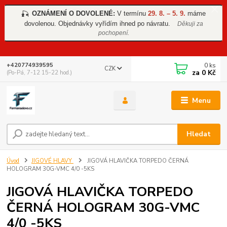
OZNÁMENÍ O DOVOLENÉ:
V termínu
29. 8. – 5. 9.
máme
🎣
dovolenou. Objednávky vyřídím ihned po návratu.
Děkuji za
pochopení.
0
ks
+420774939595
CZK
za
0 Kč
(Po-Pá, 7-12 15-22 hod.)
Menu
Hledat
Úvod
JIGOVÉ HLAVY
JIGOVÁ HLAVIČKA TORPEDO ČERNÁ
HOLOGRAM 30G-VMC 4/0 -5KS
JIGOVÁ HLAVIČKA TORPEDO
ČERNÁ HOLOGRAM 30G-VMC
4/0 -5KS