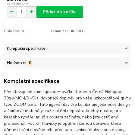
82 Kč
bez DPH
Přidat do košíku
Číslo produktu:
2104/F223-30-5BLHL
Kompletní specifikace
Hodnocení
0
Kompletní specifikace
Představujeme vám Jigovou Hlavičku Torpedo Černá Hologram
30g-VMC 4/0 -5ks, dokonalý doplněk pro vaše úzkoprofilové gumy
typu ZOOM baits. Tato jigová hlavička kombinuje jedinečný design
a špičkové materiály, což z ní činí nepostradatelný nástroj pro
každého rybáře, ať už s prutem začínáte, nebo jste ostřílený
profesionál. Povrch hlavičky je opatřen černou úpravou, která
účinně chrání olověné tělo před agresivními účinky mořské vody,